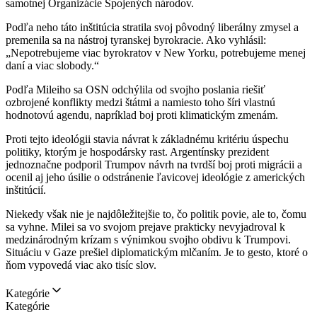
samotnej Organizácie Spojených národov.
Podľa neho táto inštitúcia stratila svoj pôvodný liberálny zmysel a
premenila sa na nástroj tyranskej byrokracie. Ako vyhlásil:
„Nepotrebujeme viac byrokratov v New Yorku, potrebujeme menej
daní a viac slobody.“
Podľa Mileiho sa OSN odchýlila od svojho poslania riešiť
ozbrojené konflikty medzi štátmi a namiesto toho šíri vlastnú
hodnotovú agendu, napríklad boj proti klimatickým zmenám.
Proti tejto ideológii stavia návrat k základnému kritériu úspechu
politiky, ktorým je hospodársky rast. Argentínsky prezident
jednoznačne podporil Trumpov návrh na tvrdší boj proti migrácii a
ocenil aj jeho úsilie o odstránenie ľavicovej ideológie z amerických
inštitúcií.
Niekedy však nie je najdôležitejšie to, čo politik povie, ale to, čomu
sa vyhne. Milei sa vo svojom prejave prakticky nevyjadroval k
medzinárodným krízam s výnimkou svojho obdivu k Trumpovi.
Situáciu v Gaze prešiel diplomatickým mlčaním. Je to gesto, ktoré o
ňom vypovedá viac ako tisíc slov.
Kategórie
Kategórie