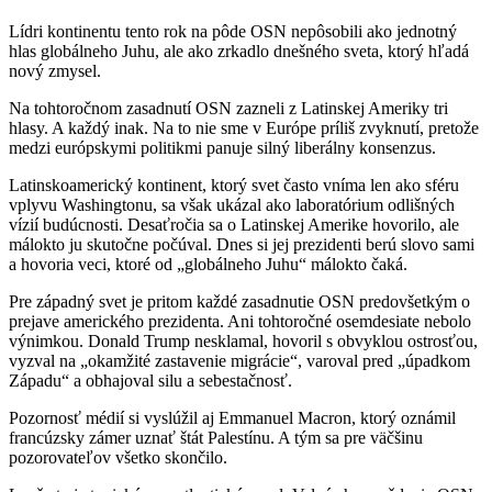
Lídri kontinentu tento rok na pôde OSN nepôsobili ako jednotný
hlas globálneho Juhu, ale ako zrkadlo dnešného sveta, ktorý hľadá
nový zmysel.
Na tohtoročnom zasadnutí OSN zazneli z Latinskej Ameriky tri
hlasy. A každý inak. Na to nie sme v Európe príliš zvyknutí, pretože
medzi európskymi politikmi panuje silný liberálny konsenzus.
Latinskoamerický kontinent, ktorý svet často vníma len ako sféru
vplyvu Washingtonu, sa však ukázal ako laboratórium odlišných
vízií budúcnosti. Desaťročia sa o Latinskej Amerike hovorilo, ale
málokto ju skutočne počúval. Dnes si jej prezidenti berú slovo sami
a hovoria veci, ktoré od „globálneho Juhu“ málokto čaká.
Pre západný svet je pritom každé zasadnutie OSN predovšetkým o
prejave amerického prezidenta. Ani tohtoročné osemdesiate nebolo
výnimkou. Donald Trump nesklamal, hovoril s obvyklou ostrosťou,
vyzval na „okamžité zastavenie migrácie“, varoval pred „úpadkom
Západu“ a obhajoval silu a sebestačnosť.
Pozornosť médií si vyslúžil aj Emmanuel Macron, ktorý oznámil
francúzsky zámer uznať štát Palestínu. A tým sa pre väčšinu
pozorovateľov všetko skončilo.