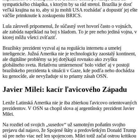
sympatického chlapíka, s ktorým by sa rád stretol. Brazília je dosť
veľká krajina na to, aby si ju mohli USA rozhádať a dopustiť jej ešte
väčšie primknutie k zoskupeniu BRICS.
Lula zároveň pripomenul, že súčasný svet hovorí často o vojnách,
ale zabúda napríklad na boj s hladom. To je pre neho jediná vojna, v
ktorej môžu všetci zvíťaziť.
Brazílsky prezident vyzval aj na reguláciu internetu a umelej
inteligencie. Južná Amerika nie je technologicky zaostalý kontinent,
ale digitálne problémy sa jej dotýkajú rovnako ako zvyšku
globálneho sveta. Relatívnu umiernenosť bolo vidieť aj v postoji
brazílskeho prezidenta k situácii v Gaze, kde podľa neho dochádza
ku genocíde, ale nevyžaduje si to priamy zásah OSN.
Javier Milei: kacír ľavicového Západu
Lenže Latinská Amerika nie je iba zbierkou ľavicovo orientovaných
prezidentov. V OSN sa chopil slova aj argentínsky prezident Javier
Milei.
Na rozdiel od svojich „susedov“ už samotným poňatím svojho
prejavu dal najavo, že Spojené štáty a predovšetkým Donald Trump
sú pre neho viac než len spojencom. Milei totiž začal ostrou kritikou