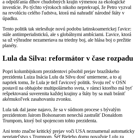
a odpúšťania dlhov chudobných krajín výmenou za ekologické
investície. Po týchto výrokoch nikoho neprekvapí, že Petro vyzval
na revolúciu celého ľudstva, ktorá má nahradiť národné štáty v
úpadku.
Tento politik tak stelesňuje novú podobu latinskoamerickej ľavice:
stále antiimperialistickú, ale s globálnymi ambíciami. Ľavice, ktorá
sa už výhradne nezameriava na triedny boj, ale hlása boj o prežitie
planéty.
Lula da Silva: reformátor v čase rozpadu
Popri kolumbijskom prezidentovi pôsobil prejav brazílskeho
prezidenta Luiza Inácia Lulu da Silvu dosť umiernene, a to aj
napriek tomu, že Lula je tiež ľavicový politik. Svoju reč v OSN
postavil na obhajobe multipolárneho sveta, v rámci ktorého má byť
rešpektovaná suverenita každej krajiny a štáty by sa mali brániť
akémukoľvek zasahovaniu zvonku.
Lula tak dal jasne najavo, že sa v súdnom procese s bývalým
prezidentom Jairom Bolsonarom nenechá zastrašiť Donaldom
Trumpom, ktorý bol spojencom tohto prezidenta.
Ani tento značne kritický prejav voči USA neznamenal automaticky
nepriateľstvo s Trumpom. Šéf Bieleho domu považuje Lulu za