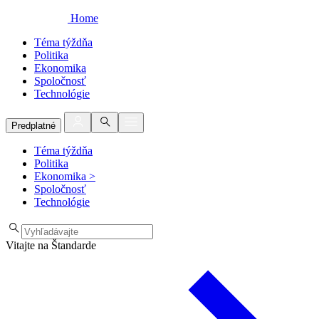
Home
Téma týždňa
Politika
Ekonomika
Spoločnosť
Technológie
Predplatné
Téma týždňa
Politika
Ekonomika
>
Spoločnosť
Technológie
Vitajte na Štandarde