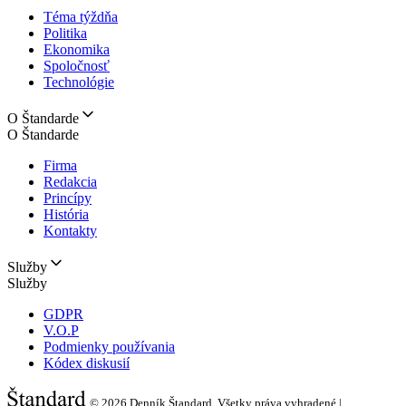
Téma týždňa
Politika
Ekonomika
Spoločnosť
Technológie
O Štandarde
O Štandarde
Firma
Redakcia
Princípy
História
Kontakty
Služby
Služby
GDPR
V.O.P
Podmienky používania
Kódex diskusií
© 2026
Denník Štandard, Všetky práva vyhradené |