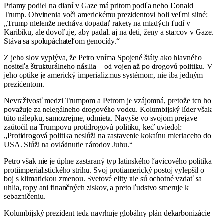
Priamy podiel na dianí v Gaze má pritom podľa neho Donald
Trump. Obvinenia voči americkému prezidentovi boli veľmi silné:
„Trump nielenže necháva dopadať rakety na mladých ľudí v
Karibiku, ale dovoľuje, aby padali aj na deti, ženy a starcov v Gaze.
Stáva sa spolupáchateľom genocídy.“
Z jeho slov vyplýva, že Petro vníma Spojené štáty ako hlavného
nositeľa štrukturálneho násilia – od vojen až po drogovú politiku. V
jeho optike je americký imperializmus systémom, nie iba jedným
prezidentom.
Nevraživosť medzi Trumpom a Petrom je vzájomná, pretože ten ho
považuje za nelegálneho drogového vodcu. Kolumbijský líder však
túto nálepku, samozrejme, odmieta. Navyše vo svojom prejave
zaútočil na Trumpovu protidrogovú politiku, keď uviedol:
„Protidrogová politika neslúži na zastavenie kokaínu mieriaceho do
USA. Slúži na ovládnutie národov Juhu.“
Petro však nie je úplne zastaraný typ latinského ľavicového politika
protiimperialistického strihu. Svoj protiamerický postoj vylepšil o
boj s klimatickou zmenou. Svetové elity nie sú ochotné vzdať sa
uhlia, ropy ani finančných ziskov, a preto ľudstvo smeruje k
sebazničeniu.
Kolumbijský prezident teda navrhuje globálny plán dekarbonizácie