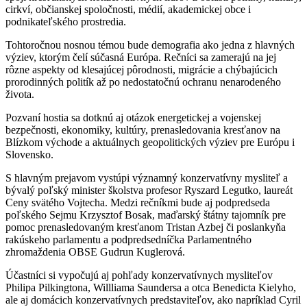
cirkví, občianskej spoločnosti, médií, akademickej obce i
podnikateľského prostredia.
Tohtoročnou nosnou témou bude demografia ako jedna z hlavných
výziev, ktorým čelí súčasná Európa. Rečníci sa zamerajú na jej
rôzne aspekty od klesajúcej pôrodnosti, migrácie a chýbajúcich
prorodinných politík až po nedostatočnú ochranu nenarodeného
života.
Pozvaní hostia sa dotknú aj otázok energetickej a vojenskej
bezpečnosti, ekonomiky, kultúry, prenasledovania kresťanov na
Blízkom východe a aktuálnych geopolitických výziev pre Európu i
Slovensko.
S hlavným prejavom vystúpi významný konzervatívny mysliteľ a
bývalý poľský minister školstva profesor Ryszard Legutko, laureát
Ceny svätého Vojtecha. Medzi rečníkmi bude aj podpredseda
poľského Sejmu Krzysztof Bosak, maďarský štátny tajomník pre
pomoc prenasledovaným kresťanom Tristan Azbej či poslankyňa
rakúskeho parlamentu a podpredsedníčka Parlamentného
zhromaždenia OBSE Gudrun Kuglerová.
Účastníci si vypočujú aj pohľady konzervatívnych mysliteľov
Philipa Pilkingtona, Willliama Saundersa a otca Benedicta Kielyho,
ale aj domácich konzervatívnych predstaviteľov, ako napríklad Cyril