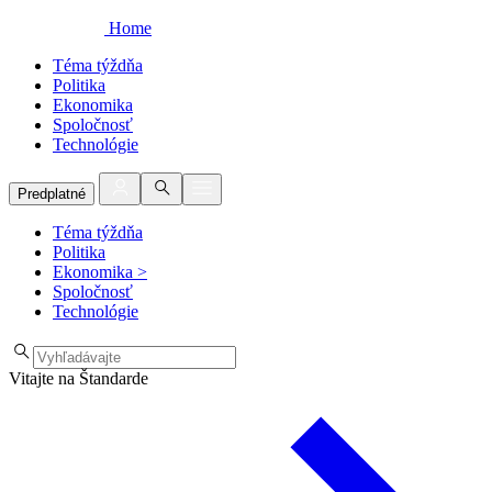
Home
Téma týždňa
Politika
Ekonomika
Spoločnosť
Technológie
Predplatné
Téma týždňa
Politika
Ekonomika
>
Spoločnosť
Technológie
Vitajte na Štandarde