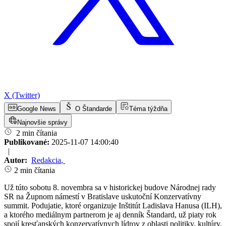
X (Twitter)
Google News
O Štandarde
Téma týždňa
Najnovšie správy
2 min čítania
Publikované:
2025-11-07 14:00:40
|
Autor:
Redakcia
,
2 min čítania
Už túto sobotu 8. novembra sa v historickej budove Národnej rady
SR na Župnom námestí v Bratislave uskutoční Konzervatívny
summit. Podujatie, ktoré organizuje Inštitút Ladislava Hanusa (ILH),
a ktorého mediálnym partnerom je aj denník Štandard, už piaty rok
spojí kresťanských konzervatívnych lídrov z oblasti politiky, kultúry,