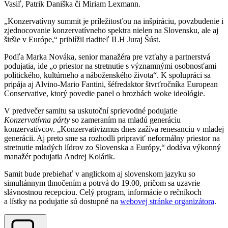
Vasiľ, Patrik Daniška či Miriam Lexmann.
„Konzervatívny summit je príležitosťou na inšpiráciu, povzbudenie i
zjednocovanie konzervatívneho spektra nielen na Slovensku, ale aj
širšie v Európe,“ priblížil riaditeľ ILH Juraj Šúst.
Podľa Marka Nováka, senior manažéra pre vzťahy a partnerstvá
podujatia, ide „o priestor na stretnutie s významnými osobnosťami
politického, kultúrneho a náboženského života“. K spolupráci sa
pripája aj Alvino-Mario Fantini, šéfredaktor štvrťročníka European
Conservative, ktorý povedie panel o hrozbách woke ideológie.
V predvečer samitu sa uskutoční sprievodné podujatie
Konzervatívna párty
so zameraním na mladú generáciu
konzervatívcov. „Konzervativizmus dnes zažíva renesanciu v mladej
generácii. Aj preto sme sa rozhodli pripraviť neformálny priestor na
stretnutie mladých lídrov zo Slovenska a Európy,“ dodáva výkonný
manažér podujatia Andrej Kolárik.
Samit bude prebiehať v anglickom aj slovenskom jazyku so
simultánnym tlmočením a potrvá do 19.00, pričom sa uzavrie
slávnostnou recepciou. Celý program, informácie o rečníkoch
a lístky na podujatie sú dostupné na
webovej stránke organizátora
.