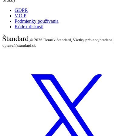
GDPR
V.O.P
Podmienky používania
Kódex diskusií
© 2026
Denník Štandard, Všetky práva vyhradené |
oprava@standard.sk