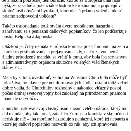
Je znakom pokročilej demokracie, ktorou sa Európska únia rada
pýši, že zásadné a potenciálne historické rozhodnutia prijímajú v
skutočnosti obyčajní byrokrati, ktorí nie sú priamo volení a nie sú
priamo zodpovední voličom?
Takéto usporiadanie totiž otvára dvere morálnemu hazardu a
zahrávaniu sa s peniazmi daňových poplatníkov, čo len podčiarkuje
postoj Belgicka a Japonska.
Otázkou je, či by nemala Európska komisia pristáť nohami na zem a
namiesto gestikulovania a prejavovania sily, na čo zjavne nemá
žiadny prirodzený mandát, sa vrátiť k tomu, aby bola iba servisným
a administratívnym orgánom skutočne volených vlád členských
štátov EÚ.
Mala by si totiž uvedomiť, že hra na Winstona Churchilla môže byť
príťažlivá, no hlavne pre neinformovaných ľudí – ostatní totiž veľmi
dobre vedia, že Churchillov rozhodný a nakoniec víťazný postoj
počas druhej svetovej vojny bol založený na prirodzenom priamom
mandáte od voličov.
Churchill riskoval svoj vlastný osud a osud celého národa, ktorý mu
dal mandát, aby tak konal, zatiaľ čo Európska komisia v skutočnosti
neriskuje nič – iba morálne hazarduje s peniazmi, ktoré jej nepatria a
ktoré jej daňoví poplatníci nezverili do rúk, aby ich spravovala.