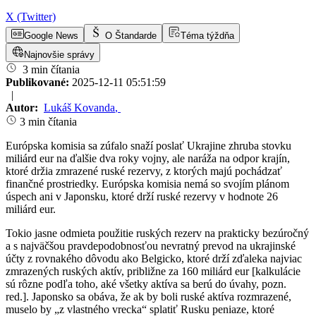
X (Twitter)
Google News
O Štandarde
Téma týždňa
Najnovšie správy
3 min čítania
Publikované:
2025-12-11 05:51:59
|
Autor:
Lukáš Kovanda
,
3 min čítania
Európska komisia sa zúfalo snaží poslať Ukrajine zhruba stovku
miliárd eur na ďalšie dva roky vojny, ale naráža na odpor krajín,
ktoré držia zmrazené ruské rezervy, z ktorých majú pochádzať
finančné prostriedky. Európska komisia nemá so svojím plánom
úspech ani v Japonsku, ktoré drží ruské rezervy v hodnote 26
miliárd eur.
Tokio jasne odmieta použitie ruských rezerv na prakticky bezúročný
a s najväčšou pravdepodobnosťou nevratný prevod na ukrajinské
účty z rovnakého dôvodu ako Belgicko, ktoré drží zďaleka najviac
zmrazených ruských aktív, približne za 160 miliárd eur [kalkulácie
sú rôzne podľa toho, aké všetky aktíva sa berú do úvahy, pozn.
red.]. Japonsko sa obáva, že ak by boli ruské aktíva rozmrazené,
muselo by „z vlastného vrecka“ splatiť Rusku peniaze, ktoré