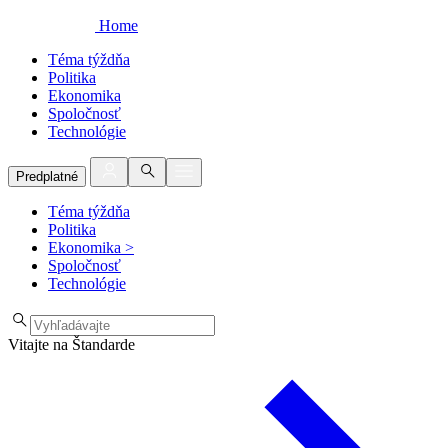
Home
Téma týždňa
Politika
Ekonomika
Spoločnosť
Technológie
Predplatné
Téma týždňa
Politika
Ekonomika
>
Spoločnosť
Technológie
Vitajte na Štandarde