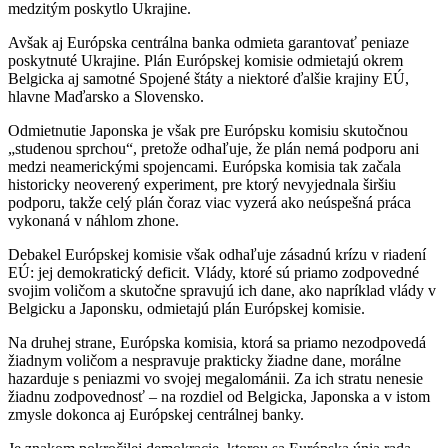
medzitým poskytlo Ukrajine.
Avšak aj Európska centrálna banka odmieta garantovať peniaze
poskytnuté Ukrajine. Plán Európskej komisie odmietajú okrem
Belgicka aj samotné Spojené štáty a niektoré ďalšie krajiny EÚ,
hlavne Maďarsko a Slovensko.
Odmietnutie Japonska je však pre Európsku komisiu skutočnou
„studenou sprchou“, pretože odhaľuje, že plán nemá podporu ani
medzi neamerickými spojencami. Európska komisia tak začala
historicky neoverený experiment, pre ktorý nevyjednala širšiu
podporu, takže celý plán čoraz viac vyzerá ako neúspešná práca
vykonaná v náhlom zhone.
Debakel Európskej komisie však odhaľuje zásadnú krízu v riadení
EÚ: jej demokratický deficit. Vlády, ktoré sú priamo zodpovedné
svojim voličom a skutočne spravujú ich dane, ako napríklad vlády v
Belgicku a Japonsku, odmietajú plán Európskej komisie.
Na druhej strane, Európska komisia, ktorá sa priamo nezodpovedá
žiadnym voličom a nespravuje prakticky žiadne dane, morálne
hazarduje s peniazmi vo svojej megalománii. Za ich stratu nenesie
žiadnu zodpovednosť – na rozdiel od Belgicka, Japonska a v istom
zmysle dokonca aj Európskej centrálnej banky.