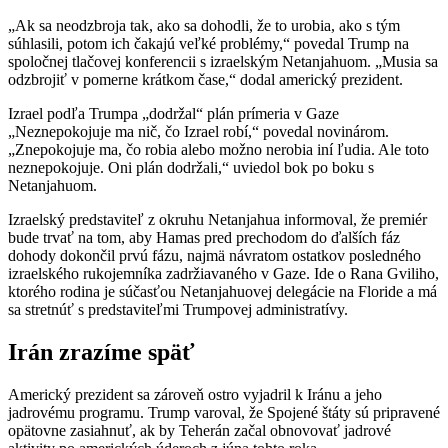
„Ak sa neodzbroja tak, ako sa dohodli, že to urobia, ako s tým
súhlasili, potom ich čakajú veľké problémy,“ povedal Trump na
spoločnej tlačovej konferencii s izraelským Netanjahuom. „Musia sa
odzbrojiť v pomerne krátkom čase,“ dodal americký prezident.
Izrael podľa Trumpa „dodržal“ plán prímeria v Gaze
„Neznepokojuje ma nič, čo Izrael robí,“ povedal novinárom.
„Znepokojuje ma, čo robia alebo možno nerobia iní ľudia. Ale toto
neznepokojuje. Oni plán dodržali,“ uviedol bok po boku s
Netanjahuom.
Izraelský predstaviteľ z okruhu Netanjahua informoval, že premiér
bude trvať na tom, aby Hamas pred prechodom do ďalších fáz
dohody dokončil prvú fázu, najmä návratom ostatkov posledného
izraelského rukojemníka zadržiavaného v Gaze. Ide o Rana Gviliho,
ktorého rodina je súčasťou Netanjahuovej delegácie na Floride a má
sa stretnúť s predstaviteľmi Trumpovej administratívy.
Irán zrazíme späť
Americký prezident sa zároveň ostro vyjadril k Iránu a jeho
jadrovému programu. Trump varoval, že Spojené štáty sú pripravené
opätovne zasiahnuť, ak by Teherán začal obnovovať jadrové