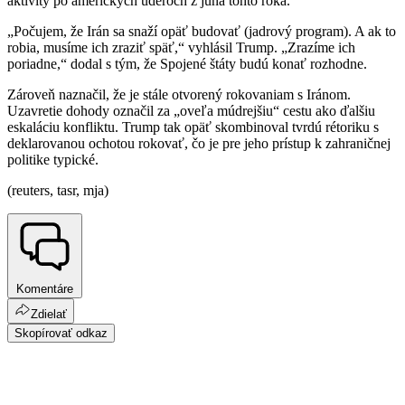
aktivity po amerických úderoch z júna tohto roka.
„Počujem, že Irán sa snaží opäť budovať (jadrový program). A ak to
robia, musíme ich zraziť späť,“ vyhlásil Trump. „Zrazíme ich
poriadne,“ dodal s tým, že Spojené štáty budú konať rozhodne.
Zároveň naznačil, že je stále otvorený rokovaniam s Iránom.
Uzavretie dohody označil za „oveľa múdrejšiu“ cestu ako ďalšiu
eskaláciu konfliktu. Trump tak opäť skombinoval tvrdú rétoriku s
deklarovanou ochotou rokovať, čo je pre jeho prístup k zahraničnej
politike typické.
(reuters, tasr, mja)
Komentáre
Zdielať
Skopírovať odkaz