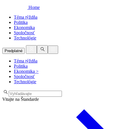
Home
Téma týždňa
Politika
Ekonomika
Spoločnosť
Technológie
Predplatné
Téma týždňa
Politika
Ekonomika
>
Spoločnosť
Technológie
Vitajte na Štandarde