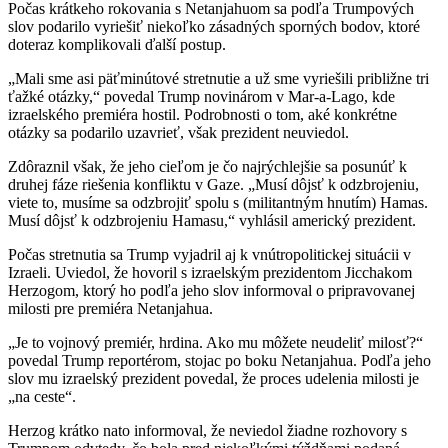
Počas krátkeho rokovania s Netanjahuom sa podľa Trumpových
slov podarilo vyriešiť niekoľko zásadných sporných bodov, ktoré
doteraz komplikovali ďalší postup.
„Mali sme asi päťminútové stretnutie a už sme vyriešili približne tri
ťažké otázky,“ povedal Trump novinárom v Mar-a-Lago, kde
izraelského premiéra hostil. Podrobnosti o tom, aké konkrétne
otázky sa podarilo uzavrieť, však prezident neuviedol.
Zdôraznil však, že jeho cieľom je čo najrýchlejšie sa posunúť k
druhej fáze riešenia konfliktu v Gaze. „Musí dôjsť k odzbrojeniu,
viete to, musíme sa odzbrojiť spolu s (militantným hnutím) Hamas.
Musí dôjsť k odzbrojeniu Hamasu,“ vyhlásil americký prezident.
Počas stretnutia sa Trump vyjadril aj k vnútropolitickej situácii v
Izraeli. Uviedol, že hovoril s izraelským prezidentom Jicchakom
Herzogom, ktorý ho podľa jeho slov informoval o pripravovanej
milosti pre premiéra Netanjahua.
„Je to vojnový premiér, hrdina. Ako mu môžete neudeliť milosť?“
povedal Trump reportérom, stojac po boku Netanjahua. Podľa jeho
slov mu izraelský prezident povedal, že proces udelenia milosti je
„na ceste“.
Herzog krátko nato informoval, že neviedol žiadne rozhovory s