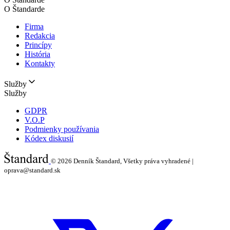
O Štandarde
Firma
Redakcia
Princípy
História
Kontakty
Služby
Služby
GDPR
V.O.P
Podmienky používania
Kódex diskusií
© 2026
Denník Štandard, Všetky práva vyhradené |
oprava@standard.sk