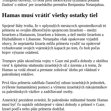
Trumpom odvtedy, čo bola pred niekoľkými týždňami podaná
žiadosť o milosť pre izraelského premiéra Benjamina Netanjahua.
Hamas musí vrátiť všetky ostatky tiel
Spojené štáty tvrdia, že v uplynulých mesiacoch sprostredkovali tri
prímeria so svojím dlhoročným spojencom Izraelom – medzi
Izraelom a Hamasom, Izraelom a Iránom, a tiež medzi Izraelom a
Hizballáhom v Libanone. Netanjahu však opakovane vyjadril
obavy, že nepriatelia Izraela môžu prímeria využiť na opätovné
vybudovanie svojich vojenských kapacít po tom, čo boli počas
bojov výrazne oslabení.
Trumpov plán ukončenia vojny v Gaze má podľa dohody z októbra
viesť k úplnému stiahnutiu izraelských síl z územia a k tomu, že
Hamas sa vzdá zbraní a prestane zohrávať úlohu pri vládnutí v
palestínskej enkláve.
Prvá fáza prímeria zahŕňala čiastočný odsun izraelských jednotiek,
zvýšenie humanitárnej pomoci a výmenu izraelských rukojemníkov
za palestínskych väzňov a zadržiavané osoby.
Americký prezident uviedol, že palestínske militantné hnutie Hamas
musí byť čo najskôr odzbrojené v rámci dohody o prímerí v Gaze.
Izrael podľa neho plán prímeria dodržal.