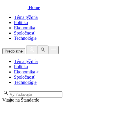
Home
Téma týždňa
Politika
Ekonomika
Spoločnosť
Technológie
Predplatné
Téma týždňa
Politika
Ekonomika
>
Spoločnosť
Technológie
Vitajte na Štandarde