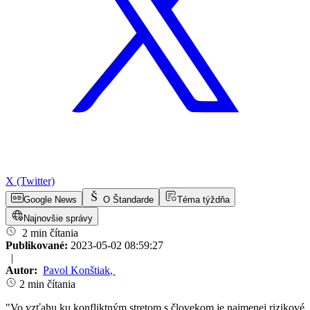
X (Twitter)
Google News
O Štandarde
Téma týždňa
Najnovšie správy
2 min čítania
Publikované:
2023-05-02 08:59:27
|
Autor:
Pavol Konštiak
,
2 min čítania
"Vo vzťahu ku konfliktným stretom s človekom je najmenej rizikové