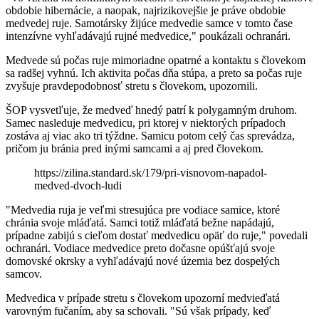
obdobie hibernácie, a naopak, najrizikovejšie je práve obdobie
medvedej ruje. Samotársky žijúce medvedie samce v tomto čase
intenzívne vyhľadávajú rujné medvedice," poukázali ochranári.
Medvede sú počas ruje mimoriadne opatrné a kontaktu s človekom
sa radšej vyhnú. Ich aktivita počas dňa stúpa, a preto sa počas ruje
zvyšuje pravdepodobnosť stretu s človekom, upozornili.
ŠOP vysvetľuje, že medveď hnedý patrí k polygamným druhom.
Samec nasleduje medvedicu, pri ktorej v niektorých prípadoch
zostáva aj viac ako tri týždne. Samicu potom celý čas sprevádza,
pričom ju bránia pred inými samcami a aj pred človekom.
https://zilina.standard.sk/179/pri-visnovom-napadol-
medved-dvoch-ludi
"Medvedia ruja je veľmi stresujúca pre vodiace samice, ktoré
chránia svoje mláďatá. Samci totiž mláďatá bežne napádajú,
prípadne zabijú s cieľom dostať medvedicu opäť do ruje," povedali
ochranári. Vodiace medvedice preto dočasne opúšťajú svoje
domovské okrsky a vyhľadávajú nové územia bez dospelých
samcov.
Medvedica v prípade stretu s človekom upozorní medvieďatá
varovným fučaním, aby sa schovali. "Sú však prípady, keď