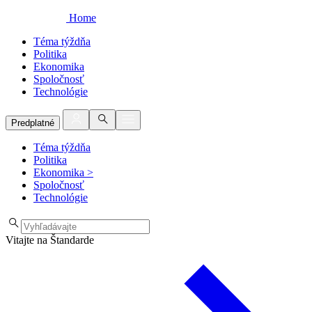
Home
Téma týždňa
Politika
Ekonomika
Spoločnosť
Technológie
Predplatné
Téma týždňa
Politika
Ekonomika
>
Spoločnosť
Technológie
Vitajte na Štandarde