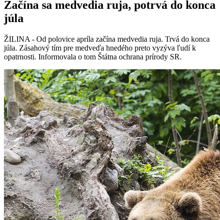
Začína sa medvedia ruja, potrvá do konca
júla
ŽILINA - Od polovice apríla začína medvedia ruja. Trvá do konca
júla. Zásahový tím pre medveďa hnedého preto vyzýva ľudí k
opatrnosti. Informovala o tom Štátna ochrana prírody SR.