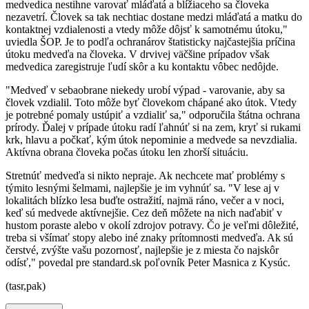
medvedica nestihne varovať mláďatá a blížiaceho sa človeka
nezavetrí. Človek sa tak nechtiac dostane medzi mláďatá a matku do
kontaktnej vzdialenosti a vtedy môže dôjsť k samotnému útoku,"
uviedla ŠOP. Je to podľa ochranárov štatisticky najčastejšia príčina
útoku medveďa na človeka. V drvivej väčšine prípadov však
medvedica zaregistruje ľudí skôr a ku kontaktu vôbec nedôjde.
"Medveď v sebaobrane niekedy urobí výpad - varovanie, aby sa
človek vzdialil. Toto môže byť človekom chápané ako útok. Vtedy
je potrebné pomaly ustúpiť a vzdialiť sa," odporučila štátna ochrana
prírody. Ďalej v prípade útoku radí ľahnúť si na zem, kryť si rukami
krk, hlavu a počkať, kým útok nepominie a medvede sa nevzdialia.
Aktívna obrana človeka počas útoku len zhorší situáciu.
Stretnúť medveďa si nikto nepraje. Ak nechcete mať problémy s
týmito lesnými šelmami, najlepšie je im vyhnúť sa. "V lese aj v
lokalitách blízko lesa buďte ostražití, najmä ráno, večer a v noci,
keď sú medvede aktívnejšie. Cez deň môžete na nich naďabiť v
hustom poraste alebo v okolí zdrojov potravy. Čo je veľmi dôležité,
treba si všímať stopy alebo iné znaky prítomnosti medveďa. Ak sú
čerstvé, zvýšte vašu pozornosť, najlepšie je z miesta čo najskôr
odísť," povedal pre standard.sk poľovník Peter Masnica z Kysúc.
(tasr,pak)