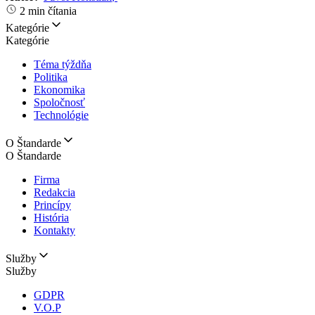
2 min čítania
Kategórie
Kategórie
Téma týždňa
Politika
Ekonomika
Spoločnosť
Technológie
O Štandarde
O Štandarde
Firma
Redakcia
Princípy
História
Kontakty
Služby
Služby
GDPR
V.O.P