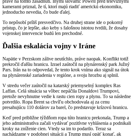
práve na tomto zasadnutí. Inými slovami: Powell pred televíznymi
kamerami priznal, že tí, ktorí majú riadiť americkú ekonomiku,
jednoducho nevedia, čo bude ďalej.
To nepôsobí príliš presvedčivo. Na druhej strane ide o pokorný
prístup, čo je lepšie, ako keby s falošnou istotou tvrdili, že dosahy
vojenskej intervencie budú len prechodné.
Ďalšia eskalácia vojny v Iráne
Napätie v Perzskom zálive neutíchlo, práve naopak. Konflikt totiž
prekročil ďalšiu hranicu. Izrael zaútočil na plynárenský park Južný
Pars. Irán na to odpovedal, že tento krok vníma ako signál na útok
na plynárenské zariadenia v regióne, a svoju hrozbu aj splnil.
V stredu večer zaútočil na katarský priemyselný komplex Ras
Laffan. Celá situácia sa vôbec nepáčila Donaldovi Trumpovi,
pretože nevyhnutne vedie k rastu cien ropy a plynu. To sa následne
potvrdilo. Ropa Brent sa chvíľu obchodovala aj za cenu
presahujúcu 110 dolárov za barel, čo predstavuje krízovú hranicu.
Keď pred približne týždňom ropa túto hranicu prekonala, Trump a
jeho administratíva začali vydávať pozitívne vyhlásenia a podnikali
kroky na zníženie cien. Vtedy sa im to podarilo. Teraz sa
nachádzame v podobnej situácii a Trump musí opäť konať, ak