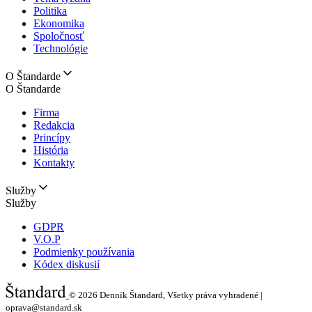
Politika
Ekonomika
Spoločnosť
Technológie
O Štandarde
O Štandarde
Firma
Redakcia
Princípy
História
Kontakty
Služby
Služby
GDPR
V.O.P
Podmienky používania
Kódex diskusií
© 2026
Denník Štandard, Všetky práva vyhradené |
oprava@standard.sk