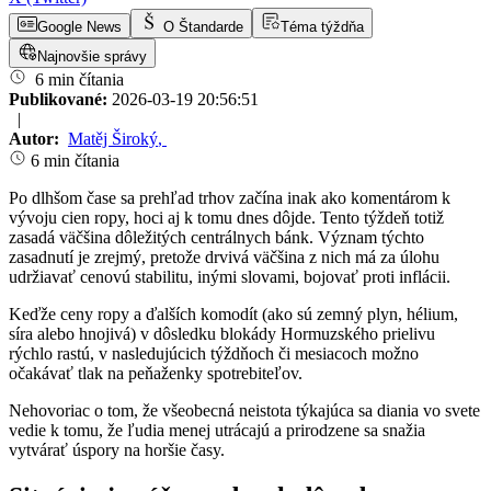
Google News
O Štandarde
Téma týždňa
Najnovšie správy
6 min čítania
Publikované:
2026-03-19 20:56:51
|
Autor:
Matěj Široký
,
6 min čítania
Po dlhšom čase sa prehľad trhov začína inak ako komentárom k
vývoju cien ropy, hoci aj k tomu dnes dôjde. Tento týždeň totiž
zasadá väčšina dôležitých centrálnych bánk. Význam týchto
zasadnutí je zrejmý, pretože drvivá väčšina z nich má za úlohu
udržiavať cenovú stabilitu, inými slovami, bojovať proti inflácii.
Keďže ceny ropy a ďalších komodít (ako sú zemný plyn, hélium,
síra alebo hnojivá) v dôsledku blokády Hormuzského prielivu
rýchlo rastú, v nasledujúcich týždňoch či mesiacoch možno
očakávať tlak na peňaženky spotrebiteľov.
Nehovoriac o tom, že všeobecná neistota týkajúca sa diania vo svete
vedie k tomu, že ľudia menej utrácajú a prirodzene sa snažia
vytvárať úspory na horšie časy.