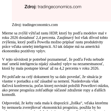
Zdroj: tradingeconomics.com
Mierne sa zvýšil výhľad rastu HDP, ktorý by podľa modelov mal v
roku 2026 dosiahnuť 2,4 percenta. Zaujímavý bol však dôvod tohto
zvýšenia, ktorý podľa Powella možno pripísať rastu produktivity
práce vďaka umelej inteligencii. AI tak údajne má na americkú
ekonomiku pozitívny vplyv.
V tejto súvislosti je potrebné poznamenať, že podľa Fedu nebude
mať umelá inteligencia nijaký zásadný vplyv na nezamestnanosť,
ktorá by mala postupne klesať až na 4,2 percenta v roku 2026.
Pri pohľade na celý dokument by sa dalo povedať, že situácia je
vlastne v poriadku a nič zásadné sa nemení. Nasledovala však
tlačová konferencia, počas ktorej novinári položili Powellovi otázku,
ako presne prognóza zohľadňuje súčasné zdraženie ropy a ďalších
komodít.
Odpovedal, že keby rada mala k dispozícii „žolíka“, vďaka ktorému
by nemusela zverejňovať ekonomickú prognózu, použila by ho