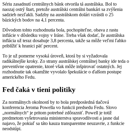
Sériu zasadnutí centrálnych bánk otvorila tá austrálska. Bol to
naozaj ostrý štart, pretože austrálski centrálni bankári sa zvýšenia
sadzieb nezľakli. Sadzby na austrálskom dolári vzrástli o 25
bázických bodov na 4,1 percenta.
Dôvodom tohto rozhodnutia bola, pochopiteľne, obava z rastu
inflácie v dôsledku vojny v Iráne. Treba však dodať, že austrálska
inflácia už teraz dosahuje 3,8 percenta, takže sa môže veľmi ľahko
priblížiť k hranici päť percent.
To je už pomerne vysoká úroveň, ktorá by si vyžadovala
radikálnejšie kroky. Zo strany austrálskej centrálnej banky ide teda o
preventívne opatrenie, ktoré však môže inšpirovať ostatných. Jej
rozhodnutie tak okamžite vyvolalo špekulácie o ďalšom postupe
amerického Fedu.
Fed čaká v tieni politiky
Za normálnych okolností by to bola predposledná tlačová
konferencia Jeroma Powella vo funkcii predsedu Fedu. Slovo
„normálnych“ je pritom potrebné zdôrazniť. Powell je totiž
predmetom vyšetrovania ministerstva spravodlivosti a jasne dal
najavo, že pokiaľ sa táto kauza transparentne neuzavrie, z funkcie
neodstúpi.