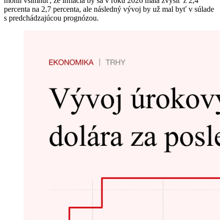
mohli všimnúť, že inflácia by sa v roku 2026 mala zvýšiť z 2,4
percenta na 2,7 percenta, ale následný vývoj by už mal byť v súlade
s predchádzajúcou prognózou.