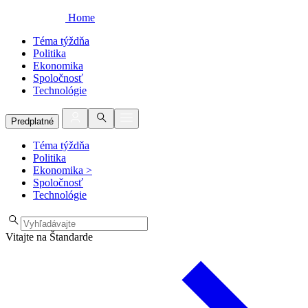
Home
Téma týždňa
Politika
Ekonomika
Spoločnosť
Technológie
Predplatné
Téma týždňa
Politika
Ekonomika
>
Spoločnosť
Technológie
Vitajte na Štandarde