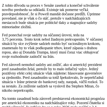
Z tohto dôvodu sa proces v Senáte zasekol a konečné schválenie
nového predsedu sa odkladá. Existuje tak pomerne veľká
pravdepodobnosť, že si Powell mandát dočasne predĺži. Úprimne
povedané, nie je však o čo stáť, pretože v nadchádzajúcich
mesiacoch bude situácia pre politické tlaky a stagnujúce sadzby
mimoriadne zložitá.
Fed ponechal svoje sadzby na súčasnej úrovni, teda na
3,75 percenta. Tento krok nebol žiadnym prekvapením. V súčasnej
situácii by síce zvýšenie sadzieb mohlo byť racionálnym krokom,
znamenalo by to však podkopanie trhov, ktoré zápasia s drahou
ropou, ako aj Donalda Trumpa, ktorý musí čoraz viac obhajovať
svoje rozhodnutie zaútočiť na Irán.
Fed zároveň nemohol sadzby ani znížiť, ako si americký prezident
pred zasadnutím želal, pretože by to malo inflačný vplyv. Jediný
pozitívny efekt celej situácie však nájdeme: hlasovanie guvernérov
sa zjednotilo. Pred zasadnutím sa totiž špekulovalo, že neprehľadná
situácia v Iráne prinesie do bankovej rady, naopak, väčší rozkol. To
sa nestalo. Za zníženie sadzieb sa vyslovil iba Stephen Miran, čo
nikoho neprekvapilo.
Na tomto zasadnutí bola zároveň predstavená ekonomická prognóza
pre americkú ekonomiku na nadchádzajúce roky. Pozorní čitatelia si