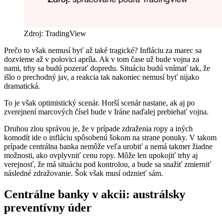
Zdroj: TradingView
Prečo to však nemusí byť až také tragické? Infláciu za marec sa
dozvieme až v polovici apríla. Ak v tom čase už bude vojna za
nami, trhy sa budú pozerať dopredu. Situáciu budú vnímať tak, že
išlo o prechodný jav, a reakcia tak nakoniec nemusí byť nijako
dramatická.
To je však optimistický scenár. Horší scenár nastane, ak aj po
zverejnení marcových čísel bude v Iráne naďalej prebiehať vojna.
Druhou zlou správou je, že v prípade zdraženia ropy a iných
komodít ide o infláciu spôsobenú šokom na strane ponuky. V takom
prípade centrálna banka nemôže veľa urobiť a nemá takmer žiadne
možnosti, ako ovplyvniť cenu ropy. Môže len upokojiť trhy aj
verejnosť, že má situáciu pod kontrolou, a bude sa snažiť zmierniť
následné zdražovanie. Šok však musí odznieť sám.
Centrálne banky v akcii: austrálsky
preventívny úder