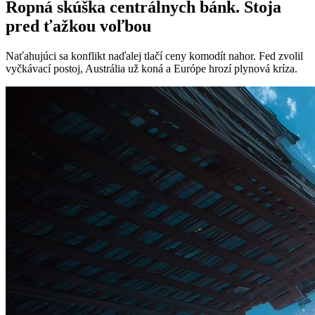
Ropná skúška centrálnych bánk. Stoja
pred ťažkou voľbou
Naťahujúci sa konflikt naďalej tlačí ceny komodít nahor. Fed zvolil
vyčkávací postoj, Austrália už koná a Európe hrozí plynová kríza.