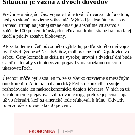
Situácia je vážna z dvoch dôvodov
Prvým je ubúdajúci čas. Vojna v Iráne trvá už dvadsať dní a o tom,
kedy sa skončí, nevieme vôbec nič. Výhľad je absolútne nejasný.
Donald Trump na jednej strane ohlasuje absolútne víťazstvo a
zničenie 100 percent iránskych cieľov, na druhej strane Irán naďalej
útočí a prieliv zostáva blokovaný.
Ak sa budeme držať pôvodného výhľadu, podľa ktorého má vojna
trvať štyri týždne až šesť týždňov, mali by sme mať už polovicu za
sebou. Ceny komodít sa držia na vysokej úrovni a dvadsať dní bude
stačiť na to, aby sa tento vývoj prejavil v makroekonomických
ukazovateľoch.
Útechou môže byť azda len to, že sa všetko dozvieme s mesačným
oneskorením. Aj teraz mal americký Fed k dispozícii na svoje
rozhodovanie len makroekonomické údaje z februára. V nich sa už
začalo mierne prejavovať zdražovanie ropy, pretože jej cena stúpala
už vo februári, keď sa americké lode sťahovali k Iránu. Odvtedy
ropa zdražela o viac ako 50 percent.