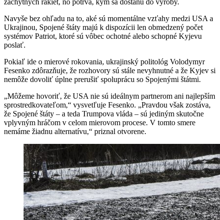
záchytných rakiet, no potrvá, kým sa dostanú do výroby.
Navyše bez ohľadu na to, aké sú momentálne vzťahy medzi USA a
Ukrajinou, Spojené štáty majú k dispozícii len obmedzený počet
systémov Patriot, ktoré sú vôbec ochotné alebo schopné Kyjevu
poslať.
Pokiaľ ide o mierové rokovania, ukrajinský politológ Volodymyr
Fesenko zdôrazňuje, že rozhovory sú stále nevyhnutné a že Kyjev si
nemôže dovoliť úplne prerušiť spoluprácu so Spojenými štátmi.
„Môžeme hovoriť, že USA nie sú ideálnym partnerom ani najlepším
sprostredkovateľom,“ vysvetľuje Fesenko. „Pravdou však zostáva,
že Spojené štáty – a teda Trumpova vláda – sú jediným skutočne
vplyvným hráčom v celom mierovom procese. V tomto smere
nemáme žiadnu alternatívu,“ priznal otvorene.