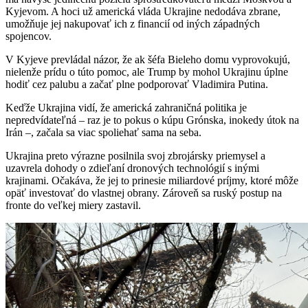
Kyjevom. A hoci už americká vláda Ukrajine nedodáva zbrane,
umožňuje jej nakupovať ich z financií od iných západných
spojencov.
V Kyjeve prevládal názor, že ak šéfa Bieleho domu vyprovokujú,
nielenže prídu o túto pomoc, ale Trump by mohol Ukrajinu úplne
hodiť cez palubu a začať plne podporovať Vladimira Putina.
Keďže Ukrajina vidí, že americká zahraničná politika je
nepredvídateľná – raz je to pokus o kúpu Grónska, inokedy útok na
Irán –, začala sa viac spoliehať sama na seba.
Ukrajina preto výrazne posilnila svoj zbrojársky priemysel a
uzavrela dohody o zdieľaní dronových technológií s inými
krajinami. Očakáva, že jej to prinesie miliardové príjmy, ktoré môže
opäť investovať do vlastnej obrany. Zároveň sa ruský postup na
fronte do veľkej miery zastavil.