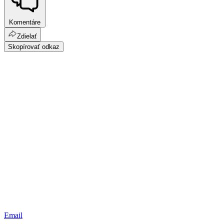
Komentáre
Zdielať
Skopírovať odkaz
Email