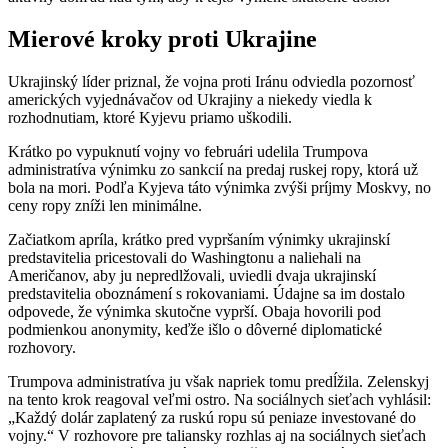
Mierové kroky proti Ukrajine
Ukrajinský líder priznal, že vojna proti Iránu odviedla pozornosť
amerických vyjednávačov od Ukrajiny a niekedy viedla k
rozhodnutiam, ktoré Kyjevu priamo uškodili.
Krátko po vypuknutí vojny vo februári udelila Trumpova
administratíva výnimku zo sankcií na predaj ruskej ropy, ktorá už
bola na mori. Podľa Kyjeva táto výnimka zvýši príjmy Moskvy, no
ceny ropy zníži len minimálne.
Začiatkom apríla, krátko pred vypršaním výnimky ukrajinskí
predstavitelia pricestovali do Washingtonu a naliehali na
Američanov, aby ju nepredlžovali, uviedli dvaja ukrajinskí
predstavitelia oboznámení s rokovaniami. Údajne sa im dostalo
odpovede, že výnimka skutočne vyprší. Obaja hovorili pod
podmienkou anonymity, keďže išlo o dôverné diplomatické
rozhovory.
Trumpova administratíva ju však napriek tomu predĺžila. Zelenskyj
na tento krok reagoval veľmi ostro. Na sociálnych sieťach vyhlásil:
„Každý dolár zaplatený za ruskú ropu sú peniaze investované do
vojny.“ V rozhovore pre taliansky rozhlas aj na sociálnych sieťach