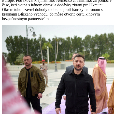
Európe. Poďakoval krajinám ako Nemecko či Taliansko za pomoc v
čase, keď vojna s Iránom ohrozila dodávky zbraní pre Ukrajinu.
Okrem toho uzavrel dohody o obrane proti iránskym dronom s
krajinami Blízkeho východu, čo môže otvoriť cestu k novým
bezpečnostným partnerstvám.