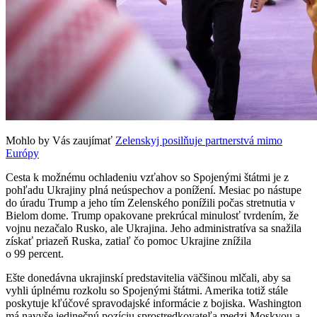
Mohlo by Vás zaujímať
Zelenskyj posilňuje partnerstvá mimo
Európy
Cesta k možnému ochladeniu vzťahov so Spojenými štátmi je z
pohľadu Ukrajiny plná neúspechov a ponížení. Mesiac po nástupe
do úradu Trump a jeho tím Zelenského ponížili počas stretnutia v
Bielom dome. Trump opakovane prekrúcal minulosť tvrdením, že
vojnu nezačalo Rusko, ale Ukrajina. Jeho administratíva sa snažila
získať priazeň Ruska, zatiaľ čo pomoc Ukrajine znížila
o 99 percent.
Ešte donedávna ukrajinskí predstavitelia väčšinou mlčali, aby sa
vyhli úplnému rozkolu so Spojenými štátmi. Amerika totiž stále
poskytuje kľúčové spravodajské informácie z bojiska. Washington
má navyše jedinečnú pozíciu sprostredkovateľa medzi Moskvou a