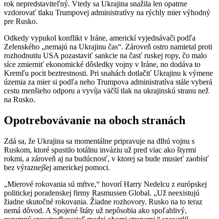
rok nepredstaviteľný. Vtedy sa Ukrajina snažila len opatrne
vzdorovať tlaku Trumpovej administratívy na rýchly mier výhodný
pre Rusko.
Odkedy vypukol konflikt v Iráne, americkí vyjednávači podľa
Zelenského „nemajú na Ukrajinu čas“. Zároveň ostro namietal proti
rozhodnutiu USA pozastaviť sankcie na časť ruskej ropy, čo malo
síce zmierniť ekonomické dôsledky vojny v Iráne, no dodáva to
Kremľu pocit beztrestnosti. Pri snahách dotlačiť Ukrajinu k výmene
územia za mier si podľa neho Trumpova administratíva stále vyberá
cestu menšieho odporu a vyvíja väčší tlak na ukrajinskú stranu než
na Rusko.
Opotrebovávanie na oboch stranách
Zdá sa, že Ukrajina sa momentálne pripravuje na dlhú vojnu s
Ruskom, ktoré spustilo totálnu inváziu už pred viac ako štyrmi
rokmi, a zároveň aj na budúcnosť, v ktorej sa bude musieť zaobísť
bez výraznejšej americkej pomoci.
„Mierové rokovania sú mŕtve,“ hovorí Harry Nedelcu z európskej
politickej poradenskej firmy Rasmussen Global. „Už neexistujú
žiadne skutočné rokovania. Žiadne rozhovory. Rusko na to teraz
nemá dôvod. A Spojené štáty už nepôsobia ako spoľahlivý,