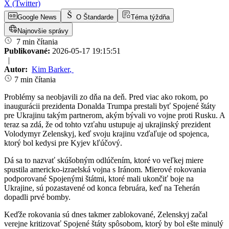
X (Twitter)
Google News
O Štandarde
Téma týždňa
Najnovšie správy
7 min čítania
Publikované:
2026-05-17 19:15:51
|
Autor:
Kim Barker
,
7 min čítania
Problémy sa neobjavili zo dňa na deň. Pred viac ako rokom, po
inaugurácii prezidenta Donalda Trumpa prestali byť Spojené štáty
pre Ukrajinu takým partnerom, akým bývali vo vojne proti Rusku. A
teraz sa zdá, že od tohto vzťahu ustupuje aj ukrajinský prezident
Volodymyr Zelenskyj, keď svoju krajinu vzďaľuje od spojenca,
ktorý bol kedysi pre Kyjev kľúčový.
Dá sa to nazvať skúšobným odlúčením, ktoré vo veľkej miere
spustila americko-izraelská vojna s Iránom. Mierové rokovania
podporované Spojenými štátmi, ktoré mali ukončiť boje na
Ukrajine, sú pozastavené od konca februára, keď na Teherán
dopadli prvé bomby.
Keďže rokovania sú dnes takmer zablokované, Zelenskyj začal
verejne kritizovať Spojené štáty spôsobom, ktorý by bol ešte minulý