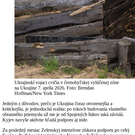
Ukrajinskí vojaci cvičia v černobyľskej vylúčenej zóne
na Ukrajine 7. apríla 2026. Foto: Brendan
Hoffman/New York Times
Jedným z dôvodov, prečo je Ukrajina čoraz otvorenejšia a
kritickejšia, je jednoduchá realita: po rokoch budovania vlastného
obranného priemyslu už nie je od Spojených štátov taká závislá.
Kyjev navyše aktívne hľadá podporu aj inde.
Za posledný mesiac Zelenskyj intenzívne získava podporu po celej