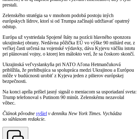
prestali.
Zelenského stratégia sa v mnohom podobá postoju iných
európskych lídrov, ktorí si od Trumpa začínajú udržiavať opatrný
odstup.
Európa už vystriedala Spojené štáty na pozícii hlavného sponzora
ukrajinskej obrany. Nedávna pôžička EÚ vo výške 90 miliárd eur, z
veľkej časti určená na vojenské výdavky, dáva Kyjevu väčšiu istotu
pri plánovaní vojny, o ktorej len málokto verí, že sa čoskoro skončí.
Ukrajinská veľvyslankyňa pri NATO Aľona Hetmančuková
priblížila, že prehlbujúca sa spolupráca medzi Ukrajinou a Európou
môže v budúcnosti urobiť z Kyjeva jeden z pilierov európskej
bezpečnosti.
Na konci apríla prišiel jasný signál o meniacom sa usporiadaní sveta:
Trump telefonoval s Putinom 90 minút. Zelenskému nezavolal
vôbec.
Článok pôvodne
vyšiel
v denníku New York Times. Vychádza
so súhlasom redakcie.