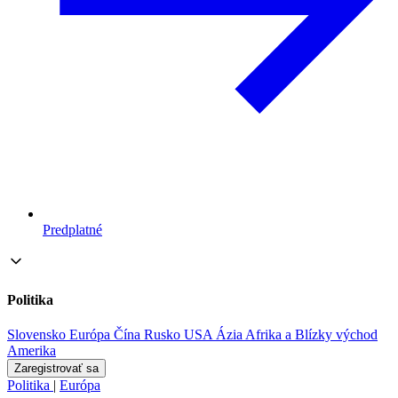
Predplatné
Politika
Slovensko
Európa
Čína
Rusko
USA
Ázia
Afrika a Blízky východ
Amerika
Zaregistrovať sa
Politika
|
Európa