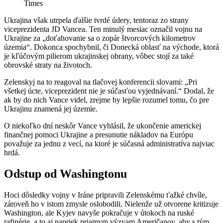
Times
Ukrajina však utrpela ďalšie tvrdé údery, tentoraz zo strany
viceprezidenta JD Vancea. Ten minulý mesiac označil vojnu na
Ukrajine za „doťahovanie sa o zopár štvorcových kilometrov
územia“. Dokonca spochybnil, či Donecká oblasť na východe, ktorá
je kľúčovým pilierom ukrajinskej obrany, vôbec stojí za také
obrovské straty na životoch.
Zelenskyj na to reagoval na tlačovej konferencii slovami: „Pri
všetkej úcte, viceprezident nie je súčasťou vyjednávaní.“ Dodal, že
ak by do nich Vance videl, zrejme by lepšie rozumel tomu, čo pre
Ukrajinu znamená jej územie.
O niekoľko dní neskôr Vance vyhlásil, že ukončenie americkej
finančnej pomoci Ukrajine a presunutie nákladov na Európu
považuje za jednu z vecí, na ktoré je súčasná administratíva najviac
hrdá.
Odstup od Washingtonu
Hoci dôsledky vojny v Iráne pripravili Zelenskému ťažké chvíle,
zároveň ho v istom zmysle oslobodili. Nielenže už otvorene kritizuje
Washington, ale Kyjev navyše pokračuje v útokoch na ruské
rafinérie, a to aj napriek priamym výzvam Američanov, aby s tým