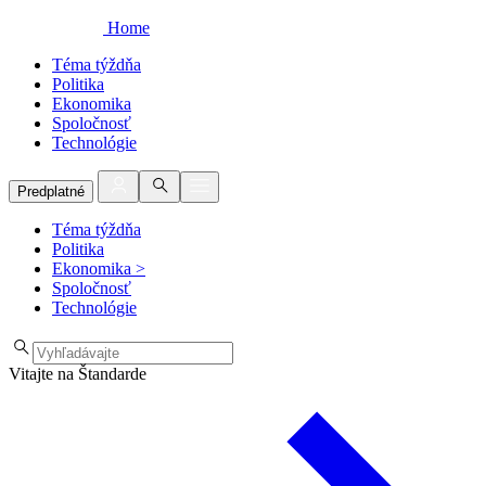
Home
Téma týždňa
Politika
Ekonomika
Spoločnosť
Technológie
Predplatné
Téma týždňa
Politika
Ekonomika
>
Spoločnosť
Technológie
Vitajte na Štandarde