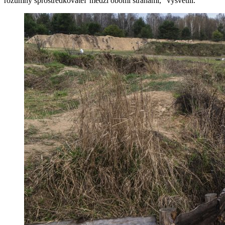
rozumný sprostredkovateľ medzi obomi stranami,“ vysvetlil.