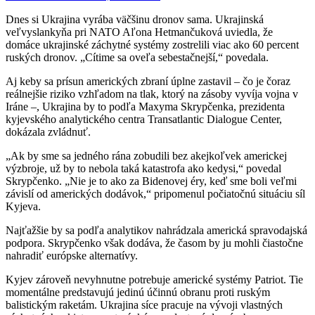
Dnes si Ukrajina vyrába väčšinu dronov sama. Ukrajinská
veľvyslankyňa pri NATO Aľona Hetmančuková uviedla, že
domáce ukrajinské záchytné systémy zostrelili viac ako 60 percent
ruských dronov. „Cítime sa oveľa sebestačnejší,“ povedala.
Aj keby sa prísun amerických zbraní úplne zastavil – čo je čoraz
reálnejšie riziko vzhľadom na tlak, ktorý na zásoby vyvíja vojna v
Iráne –, Ukrajina by to podľa Maxyma Skrypčenka, prezidenta
kyjevského analytického centra Transatlantic Dialogue Center,
dokázala zvládnuť.
„Ak by sme sa jedného rána zobudili bez akejkoľvek americkej
výzbroje, už by to nebola taká katastrofa ako kedysi,“ povedal
Skrypčenko. „Nie je to ako za Bidenovej éry, keď sme boli veľmi
závislí od amerických dodávok,“ pripomenul počiatočnú situáciu síl
Kyjeva.
Najťažšie by sa podľa analytikov nahrádzala americká spravodajská
podpora. Skrypčenko však dodáva, že časom by ju mohli čiastočne
nahradiť európske alternatívy.
Kyjev zároveň nevyhnutne potrebuje americké systémy Patriot. Tie
momentálne predstavujú jedinú účinnú obranu proti ruským
balistickým raketám. Ukrajina síce pracuje na vývoji vlastných