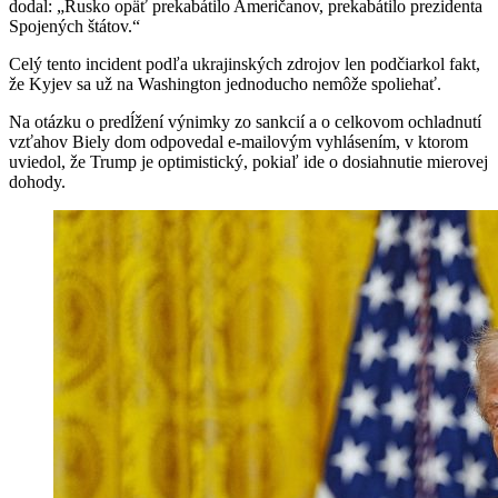
dodal: „Rusko opäť prekabátilo Američanov, prekabátilo prezidenta
Spojených štátov.“
Celý tento incident podľa ukrajinských zdrojov len podčiarkol fakt,
že Kyjev sa už na Washington jednoducho nemôže spoliehať.
Na otázku o predĺžení výnimky zo sankcií a o celkovom ochladnutí
vzťahov Biely dom odpovedal e-mailovým vyhlásením, v ktorom
uviedol, že Trump je optimistický, pokiaľ ide o dosiahnutie mierovej
dohody.