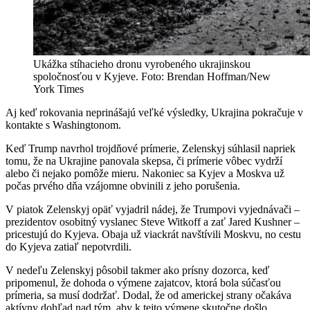
Ukážka stíhacieho dronu vyrobeného ukrajinskou
spoločnosťou v Kyjeve. Foto: Brendan Hoffman/New
York Times
Aj keď rokovania neprinášajú veľké výsledky, Ukrajina pokračuje v
kontakte s Washingtonom.
Keď Trump navrhol trojdňové prímerie, Zelenskyj súhlasil napriek
tomu, že na Ukrajine panovala skepsa, či prímerie vôbec vydrží
alebo či nejako pomôže mieru. Nakoniec sa Kyjev a Moskva už
počas prvého dňa vzájomne obvinili z jeho porušenia.
V piatok Zelenskyj opäť vyjadril nádej, že Trumpovi vyjednávači –
prezidentov osobitný vyslanec Steve Witkoff a zať Jared Kushner –
pricestujú do Kyjeva. Obaja už viackrát navštívili Moskvu, no cestu
do Kyjeva zatiaľ nepotvrdili.
V nedeľu Zelenskyj pôsobil takmer ako prísny dozorca, keď
pripomenul, že dohoda o výmene zajatcov, ktorá bola súčasťou
prímeria, sa musí dodržať. Dodal, že od americkej strany očakáva
aktívny dohľad nad tým, aby k tejto výmene skutočne došlo.