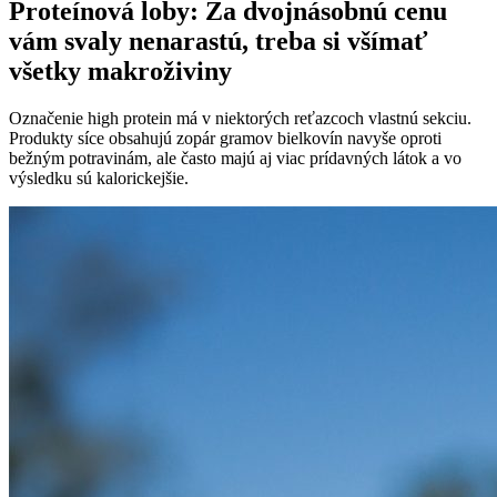
Proteínová loby: Za dvojnásobnú cenu
vám svaly nenarastú, treba si všímať
všetky makroživiny
Označenie high protein má v niektorých reťazcoch vlastnú sekciu.
Produkty síce obsahujú zopár gramov bielkovín navyše oproti
bežným potravinám, ale často majú aj viac prídavných látok a vo
výsledku sú kalorickejšie.