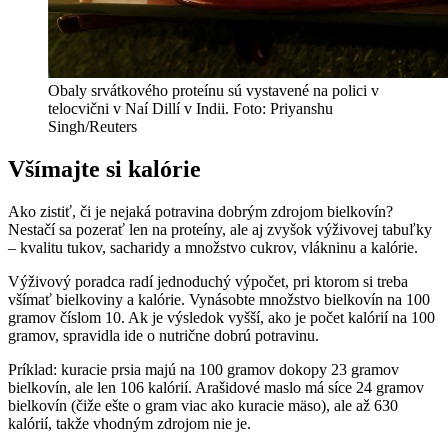
Obaly srvátkového proteínu sú vystavené na polici v
telocvični v Naí Dillí v Indii. Foto: Priyanshu
Singh/Reuters
Všímajte si kalórie
Ako zistiť, či je nejaká potravina dobrým zdrojom bielkovín?
Nestačí sa pozerať len na proteíny, ale aj zvyšok výživovej tabuľky
–
kvalitu tukov, sacharidy a množstvo cukrov, vlákninu a kalórie.
Výživový poradca radí jednoduchý výpočet, pri ktorom si treba
všímať bielkoviny a kalórie. Vynásobte množstvo bielkovín na 100
gramov číslom 10. Ak je výsledok vyšší, ako je počet kalórií na 100
gramov, spravidla ide o nutrične dobrú potravinu.
Príklad: kuracie prsia majú na 100 gramov dokopy 23 gramov
bielkovín, ale len 106 kalórií. Arašidové maslo má síce 24 gramov
bielkovín (čiže ešte o gram viac ako kuracie mäso), ale až 630
kalórií, takže vhodným zdrojom nie je.