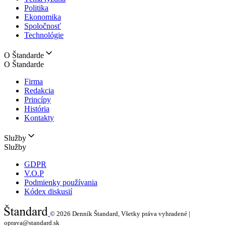
Politika
Ekonomika
Spoločnosť
Technológie
O Štandarde
O Štandarde
Firma
Redakcia
Princípy
História
Kontakty
Služby
Služby
GDPR
V.O.P
Podmienky používania
Kódex diskusií
© 2026
Denník Štandard, Všetky práva vyhradené |
oprava@standard.sk