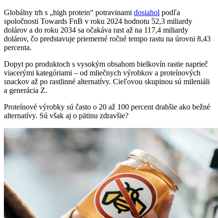
Globálny trh s „high protein“ potravinami
dosiahol
podľa
spoločnosti Towards FnB v roku 2024 hodnotu 52,3 miliardy
dolárov a do roku 2034 sa očakáva rast až na 117,4 miliardy
dolárov, čo predstavuje priemerné ročné tempo rastu na úrovni 8,43
percenta.
Dopyt po produktoch s vysokým obsahom bielkovín rastie naprieč
viacerými kategóriami – od mliečnych výrobkov a proteínových
snackov až po rastlinné alternatívy. Cieľovou skupinou sú mileniáli
a generácia Z.
Proteínové výrobky sú často o 20 až 100 percent drahšie ako bežné
alternatívy. Sú však aj o pätinu zdravšie?