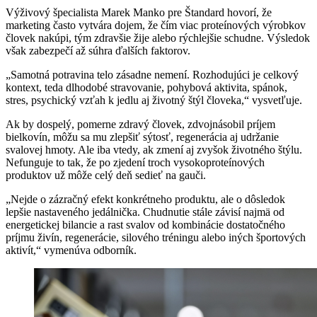
Výživový špecialista Marek Manko pre Štandard hovorí, že
marketing často vytvára dojem, že čím viac proteínových výrobkov
človek nakúpi, tým zdravšie žije alebo rýchlejšie schudne. Výsledok
však zabezpečí až súhra ďalších faktorov.
„Samotná potravina telo zásadne nemení. Rozhodujúci je celkový
kontext, teda dlhodobé stravovanie, pohybová aktivita, spánok,
stres, psychický vzťah k jedlu aj životný štýl človeka,“ vysvetľuje.
Ak by dospelý, pomerne zdravý človek, zdvojnásobil príjem
bielkovín, môžu sa mu zlepšiť sýtosť, regenerácia aj udržanie
svalovej hmoty. Ale iba vtedy, ak zmení aj zvyšok životného štýlu.
Nefunguje to tak, že po zjedení troch vysokoproteínových
produktov už môže celý deň sedieť na gauči.
„Nejde o zázračný efekt konkrétneho produktu, ale o dôsledok
lepšie nastaveného jedálnička. Chudnutie stále závisí najmä od
energetickej bilancie a rast svalov od kombinácie dostatočného
príjmu živín, regenerácie, silového tréningu alebo iných športových
aktivít,“ vymenúva odborník.