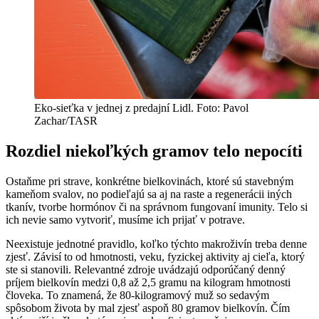
Eko-sieťka v jednej z predajní Lidl. Foto: Pavol
Zachar/TASR
Rozdiel niekoľkých gramov telo nepocíti
Ostaňme pri strave, konkrétne bielkovinách, ktoré sú stavebným
kameňom svalov, no podieľajú sa aj na raste a regenerácii iných
tkanív, tvorbe hormónov či na správnom fungovaní imunity. Telo si
ich nevie samo vytvoriť, musíme ich prijať v potrave.
Neexistuje jednotné pravidlo, koľko týchto makroživín treba denne
zjesť. Závisí to od hmotnosti, veku, fyzickej aktivity aj cieľa, ktorý
ste si stanovili. Relevantné zdroje uvádzajú odporúčaný denný
príjem bielkovín medzi 0,8 až 2,5 gramu na kilogram hmotnosti
človeka. To znamená, že 80-kilogramový muž so sedavým
spôsobom života by mal zjesť aspoň 80 gramov bielkovín. Čím