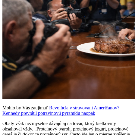
Mohlo by Vás zaujímať
Revolúcia v stravovaní Američanov?
Kennedy prevrátil potravinovú pyramídu naopak
Obaly však nezmyselne dávajú aj na tovar, ktorý bielkoviny
obsahoval vždy. „Proteínový tvaroh, proteínový jogurt, proteínové
cereálie či dokonca proteínový syr. Často ide len o mierne zvýšenie