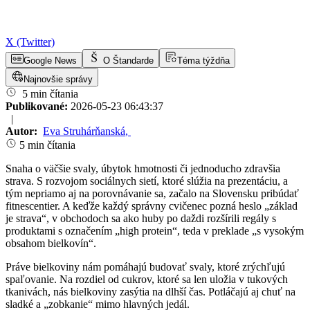
X (Twitter)
Google News
O Štandarde
Téma týždňa
Najnovšie správy
5 min čítania
Publikované:
2026-05-23 06:43:37
|
Autor:
Eva Struhárňanská
,
5 min čítania
Snaha o väčšie svaly, úbytok hmotnosti či jednoducho zdravšia
strava. S rozvojom sociálnych sietí, ktoré slúžia na prezentáciu, a
tým nepriamo aj na porovnávanie sa, začalo na Slovensku pribúdať
fitnescentier. A keďže každý správny cvičenec pozná heslo „základ
je strava“, v obchodoch sa ako huby po daždi rozšírili regály s
produktami s označením „high protein“, teda v preklade „s vysokým
obsahom bielkovín“.
Práve bielkoviny nám pomáhajú budovať svaly, ktoré zrýchľujú
spaľovanie. Na rozdiel od cukrov, ktoré sa len uložia v tukových
tkanivách, nás bielkoviny zasýtia na dlhší čas. Potláčajú aj chuť na
sladké a „zobkanie“ mimo hlavných jedál.