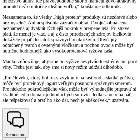
množstvo aditív, ide pravdepodobne skôr o marketingovo atraktívny
produkt než o nutrične ideálnu voľbu,“ konštatuje odborník.
Neznamená to, že všetky „high protein“ produkty sú nezdravé alebo
nezmyselné. Ani nespôsobia zázračný obrat. Dvojnásobná cena
neznamená aj dvakrát rýchlejší pokrok v premene tela. Pri strave
platí, že menej je viac, a aj z čisto prirodzených zdrojov bielkovín
dokážete prijať dostatok správnych makroživín. Obyčajný
odtučnený tvaroh s ovsenými vločkami a trochou ovocia môže byť
nutrične hodnotnejší ako vysokoproteínová ryžová kaša.
Manko zdôrazňuje, aby sme pri výžive nevytvárali extrémy ani pocit
viny. Treba jesť tak, aby sme si nový režim udržali dlhodobo.
„Pre človeka, ktorý bol roky zvyknutý na fastfood a sladké pečivo,
môže byť proteínový jogurt veľkým posunom správnym smerom.
Pre niekoho pokročilejšieho však môže byť výhodnejšie pripraviť si
kvalitné jedlo doma z jednoduchých surovín. Jedla sa netreba báť,
ale rešpektovať a brať ho ako dar, nech je akékoľvek,“ uzatvára.
Komentáre