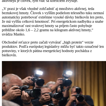
aktívnejší je človek, tým viac sa koeficient zvyšuje.
„V praxi je však vhodné zohľadniť aj množstvo aktívnej, teda
beztukovej hmoty. Človek s vyšším podielom telesného tuku nemusí
automaticky potrebovať extrémne vysoké dávky bielkovín len preto,
že má vyššiu celkovú hmotnosť. Pri energetickom nadbytku a snahe
maximalizovať rast svalovej hmoty sa príjem často pohybuje
približne okolo 1,6 – 2,2 gramu na kilogram aktívnej hmoty,“
uvádza Manko.
Obchodné reťazce preto začali vytvárať „high protein“ verzie
produktov. Podľa európskej legislatívy môžu byť takto označené len
potraviny, v ktorých pätina energetickej hodnoty pochádza z
bielkovín.