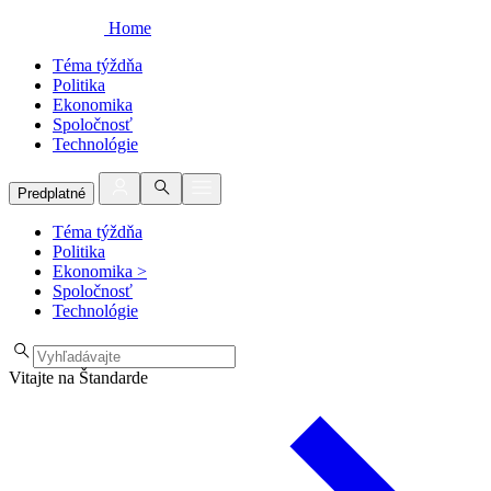
Home
Téma týždňa
Politika
Ekonomika
Spoločnosť
Technológie
Predplatné
Téma týždňa
Politika
Ekonomika
>
Spoločnosť
Technológie
Vitajte na Štandarde