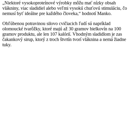
„Niektoré vysokoproteínové výrobky môžu mať nízky obsah
vlákniny, viac sladidiel alebo veľmi vysokú chuťovú stimuláciu, čo
nemusí byť ideálne pre každého človeka,“ hodnotí Manko.
Obľúbenou potravinou silovo cvičiacich ľudí sú napríklad
olomoucké tvarôžky, ktoré majú až 30 gramov bielkovín na 100
gramov produktu, ale len 107 kalórií. Vhodným sladidlom je zas
čakankový sirup, ktorý z troch štvrtín tvorí vláknina a nemá žiadne
tuky.