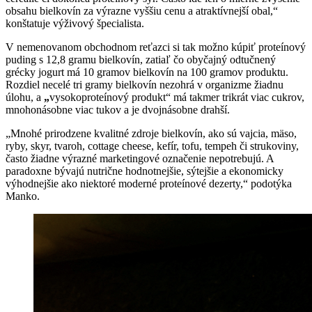
obsahu bielkovín za výrazne vyššiu cenu a atraktívnejší obal,“
konštatuje výživový špecialista.
V nemenovanom obchodnom reťazci si tak možno kúpiť proteínový
puding s 12,8 gramu bielkovín, zatiaľ čo obyčajný odtučnený
grécky jogurt má 10 gramov bielkovín na 100 gramov produktu.
Rozdiel necelé tri gramy bielkovín nezohrá v organizme žiadnu
úlohu, a
„
vysokoproteínový produkt“ má takmer trikrát viac cukrov,
mnohonásobne viac tukov a je dvojnásobne drahší.
„Mnohé prirodzene kvalitné zdroje bielkovín, ako sú vajcia, mäso,
ryby, skyr, tvaroh, cottage cheese, kefír, tofu, tempeh či strukoviny,
často žiadne výrazné marketingové označenie nepotrebujú. A
paradoxne bývajú nutrične hodnotnejšie, sýtejšie a ekonomicky
výhodnejšie ako niektoré moderné proteínové dezerty,“ podotýka
Manko.