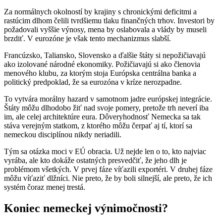
Za normálnych okolností by krajiny s chronickými deficitmi a
rastúcim dlhom čelili tvrdšiemu tlaku finančných trhov. Investori by
požadovali vyššie výnosy, mena by oslabovala a vlády by museli
brzdiť. V eurozóne je však tento mechanizmus slabší.
Francúzsko, Taliansko, Slovensko a ďalšie štáty si nepožičiavajú
ako izolované národné ekonomiky. Požičiavajú si ako členovia
menového klubu, za ktorým stoja Európska centrálna banka a
politický predpoklad, že sa eurozóna v kríze nerozpadne.
To vytvára morálny hazard v samotnom jadre európskej integrácie.
Štáty môžu dlhodobo žiť nad svoje pomery, pretože trh neverí iba
im, ale celej architektúre eura. Dôveryhodnosť Nemecka sa tak
stáva verejným statkom, z ktorého môžu čerpať aj tí, ktorí sa
nemeckou disciplínou nikdy neriadili.
Tým sa otázka moci v EÚ obracia. Už nejde len o to, kto najviac
vyrába, ale kto dokáže ostatných presvedčiť, že jeho dlh je
problémom všetkých. V prvej fáze víťazili exportéri. V druhej fáze
môžu víťaziť dlžníci. Nie preto, že by boli silnejší, ale preto, že ich
systém čoraz menej trestá.
Koniec nemeckej výnimočnosti?