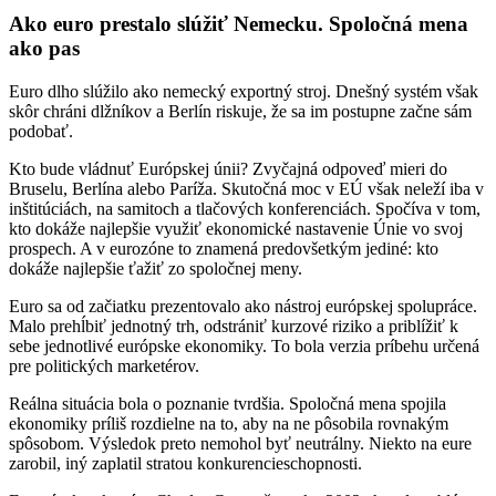
Ako euro prestalo slúžiť Nemecku. Spoločná mena
ako pas
Euro dlho slúžilo ako nemecký exportný stroj. Dnešný systém však
skôr chráni dlžníkov a Berlín riskuje, že sa im postupne začne sám
podobať.
Kto bude vládnuť Európskej únii? Zvyčajná odpoveď mieri do
Bruselu, Berlína alebo Paríža. Skutočná moc v EÚ však neleží iba v
inštitúciách, na samitoch a tlačových konferenciách. Spočíva v tom,
kto dokáže najlepšie využiť ekonomické nastavenie Únie vo svoj
prospech. A v eurozóne to znamená predovšetkým jediné: kto
dokáže najlepšie ťažiť zo spoločnej meny.
Euro sa od začiatku prezentovalo ako nástroj európskej spolupráce.
Malo prehĺbiť jednotný trh, odstrániť kurzové riziko a priblížiť k
sebe jednotlivé európske ekonomiky. To bola verzia príbehu určená
pre politických marketérov.
Reálna situácia bola o poznanie tvrdšia. Spoločná mena spojila
ekonomiky príliš rozdielne na to, aby na ne pôsobila rovnakým
spôsobom. Výsledok preto nemohol byť neutrálny. Niekto na eure
zarobil, iný zaplatil stratou konkurencieschopnosti.