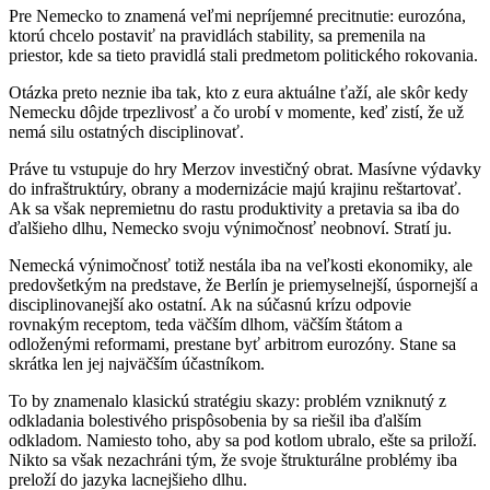
Pre Nemecko to znamená veľmi nepríjemné precitnutie: eurozóna,
ktorú chcelo postaviť na pravidlách stability, sa premenila na
priestor, kde sa tieto pravidlá stali predmetom politického rokovania.
Otázka preto neznie iba tak, kto z eura aktuálne ťaží, ale skôr kedy
Nemecku dôjde trpezlivosť a čo urobí v momente, keď zistí, že už
nemá silu ostatných disciplinovať.
Práve tu vstupuje do hry Merzov investičný obrat. Masívne výdavky
do infraštruktúry, obrany a modernizácie majú krajinu reštartovať.
Ak sa však nepremietnu do rastu produktivity a pretavia sa iba do
ďalšieho dlhu, Nemecko svoju výnimočnosť neobnoví. Stratí ju.
Nemecká výnimočnosť totiž nestála iba na veľkosti ekonomiky, ale
predovšetkým na predstave, že Berlín je priemyselnejší, úspornejší a
disciplinovanejší ako ostatní. Ak na súčasnú krízu odpovie
rovnakým receptom, teda väčším dlhom, väčším štátom a
odloženými reformami, prestane byť arbitrom eurozóny. Stane sa
skrátka len jej najväčším účastníkom.
To by znamenalo klasickú stratégiu skazy: problém vzniknutý z
odkladania bolestivého prispôsobenia by sa riešil iba ďalším
odkladom. Namiesto toho, aby sa pod kotlom ubralo, ešte sa priloží.
Nikto sa však nezachráni tým, že svoje štrukturálne problémy iba
preloží do jazyka lacnejšieho dlhu.