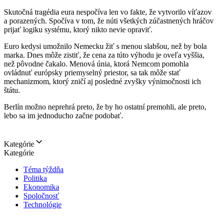
Skutočná tragédia eura nespočíva len vo fakte, že vytvorilo víťazov
a porazených. Spočíva v tom, že núti všetkých zúčastnených hráčov
prijať logiku systému, ktorý nikto nevie opraviť.
Euro kedysi umožnilo Nemecku žiť s menou slabšou, než by bola
marka. Dnes môže zistiť, že cena za túto výhodu je oveľa vyššia,
než pôvodne čakalo. Menová únia, ktorá Nemcom pomohla
ovládnuť európsky priemyselný priestor, sa tak môže stať
mechanizmom, ktorý zničí aj posledné zvyšky výnimočnosti ich
štátu.
Berlín možno neprehrá preto, že by ho ostatní premohli, ale preto,
lebo sa im jednoducho začne podobať.
Kategórie
Kategórie
Téma týždňa
Politika
Ekonomika
Spoločnosť
Technológie