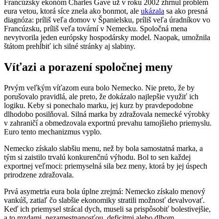
Francúzsky ekonóm Charles Gave už v roku 2002 zhrnul problém
eura vetou, ktorá síce znela ako bonmot, ale
ukázala
sa ako presná
diagnóza: príliš veľa domov v Španielsku, príliš veľa úradníkov vo
Francúzsku, príliš veľa tovární v Nemecku. Spoločná mena
nevytvorila jeden európsky hospodársky model. Naopak, umožnila
štátom prehĺbiť ich silné stránky aj slabiny.
Víťazi a porazení spoločnej meny
Prvým veľkým víťazom eura bolo Nemecko. Nie preto, že by
porušovalo pravidlá, ale preto, že dokázalo najlepšie využiť ich
logiku. Keby si ponechalo marku, jej kurz by pravdepodobne
dlhodobo posilňoval. Silná marka by zdražovala nemecké výrobky
v zahraničí a obmedzovala exportnú prevahu tamojšieho priemyslu.
Euro tento mechanizmus vyplo.
Nemecko získalo slabšiu menu, než by bola samostatná marka, a
tým si zaistilo trvalú konkurenčnú výhodu. Bol to sen každej
exportnej veľmoci: priemyselná sila bez meny, ktorá by jej úspech
prirodzene zdražovala.
Prvá asymetria eura bola úplne zrejmá: Nemecko získalo menový
vankúš, zatiaľ čo slabšie ekonomiky stratili možnosť devalvovať.
Keď ich priemysel strácal dych, museli sa prispôsobiť bolestivejšie,
a to mzdami, nezamestnanosťou, deficitmi alebo dlhom.