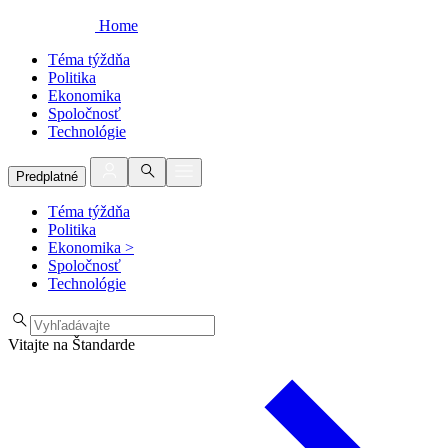
Home
Téma týždňa
Politika
Ekonomika
Spoločnosť
Technológie
Predplatné
Téma týždňa
Politika
Ekonomika
>
Spoločnosť
Technológie
Vitajte na Štandarde