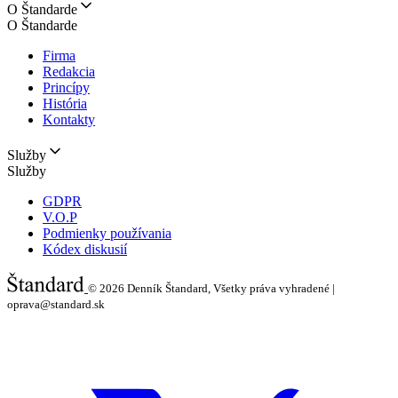
O Štandarde
O Štandarde
Firma
Redakcia
Princípy
História
Kontakty
Služby
Služby
GDPR
V.O.P
Podmienky používania
Kódex diskusií
© 2026
Denník Štandard, Všetky práva vyhradené |
oprava@standard.sk