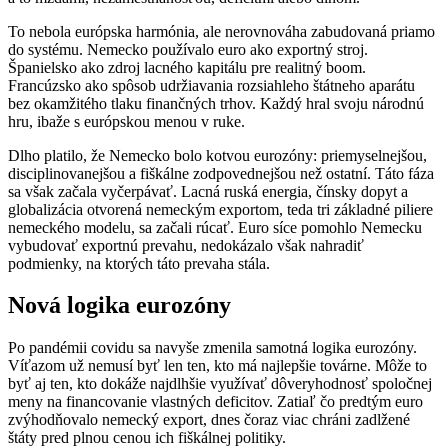
To nebola európska harmónia, ale nerovnováha zabudovaná priamo
do systému. Nemecko používalo euro ako exportný stroj.
Španielsko ako zdroj lacného kapitálu pre realitný boom.
Francúzsko ako spôsob udržiavania rozsiahleho štátneho aparátu
bez okamžitého tlaku finančných trhov. Každý hral svoju národnú
hru, ibaže s európskou menou v ruke.
Dlho platilo, že Nemecko bolo kotvou eurozóny: priemyselnejšou,
disciplinovanejšou a fiškálne zodpovednejšou než ostatní. Táto fáza
sa však začala vyčerpávať. Lacná ruská energia, čínsky dopyt a
globalizácia otvorená nemeckým exportom, teda tri základné piliere
nemeckého modelu, sa začali rúcať. Euro síce pomohlo Nemecku
vybudovať exportnú prevahu, nedokázalo však nahradiť
podmienky, na ktorých táto prevaha stála.
Nová logika eurozóny
Po pandémii covidu sa navyše zmenila samotná logika eurozóny.
Víťazom už nemusí byť len ten, kto má najlepšie továrne. Môže to
byť aj ten, kto dokáže najdlhšie využívať dôveryhodnosť spoločnej
meny na financovanie vlastných deficitov. Zatiaľ čo predtým euro
zvýhodňovalo nemecký export, dnes čoraz viac chráni zadlžené
štáty pred plnou cenou ich fiškálnej politiky.