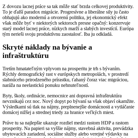
Z dovozu lacnej práce sa tak môže stať brzda celkovej produktivity.
To je ďalší paradox migrácie. Progresívne a liberálne sily ju často
obhajujú ako modernú a otvorenú politiku, jej ekonomický efekt
však môže byť v niektorých sektoroch presne opačný: konzervuje
starý model lacnej práce, nízkych marží a slabých investícií. Európa
tým nerieši svoju produktívnu zaostalosť. Iba ju odkladá.
Skryté náklady na bývanie a
infraštruktúru
Tretím hmatateľným vplyvom na prosperitu je trh s bývaním.
Rýchly demografický rast v európskych metropolách, v prostredí
slabnúceho prirodzeného prírastku, ťahaný čoraz viac migráciou,
naráža na neelastickú ponuku nehnuteľností.
Byty, školy, ordinácie, nemocnice ani dopravná infraštruktúra
nevznikajú cez noc. Nový dopyt po bývaní sa však objaví okamžite.
Výsledkami sú tlak na nájmy, preplnenejšie domácnosti a vytláčanie
domácej nižšej a strednej triedy za hranice veľkých miest.
Práve tu sa najlepšie ukazuje rozdiel medzi rastom HDP a rastom
prosperity. Na papieri sa vyššie nájmy, stavebná aktivita, prevádzka
ubytovacích zariadení, sociálne služby alebo verejné výdavky na