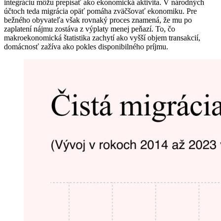
integráciu môžu prepísať ako ekonomická aktivita. V národných
účtoch teda migrácia opäť pomáha zväčšovať ekonomiku. Pre
bežného obyvateľa však rovnaký proces znamená, že mu po
zaplatení nájmu zostáva z výplaty menej peňazí. To, čo
makroekonomická štatistika zachytí ako vyšší objem transakcií,
domácnosť zažíva ako pokles disponibilného príjmu.