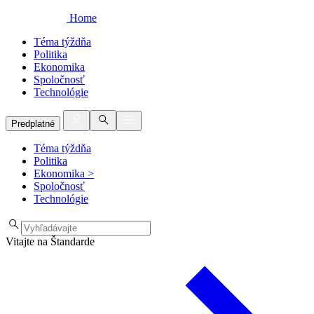
Home
Téma týždňa
Politika
Ekonomika
Spoločnosť
Technológie
Predplatné
Téma týždňa
Politika
Ekonomika
>
Spoločnosť
Technológie
Vitajte na Štandarde