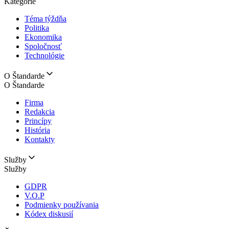
Kategórie
Téma týždňa
Politika
Ekonomika
Spoločnosť
Technológie
O Štandarde
O Štandarde
Firma
Redakcia
Princípy
História
Kontakty
Služby
Služby
GDPR
V.O.P
Podmienky používania
Kódex diskusií