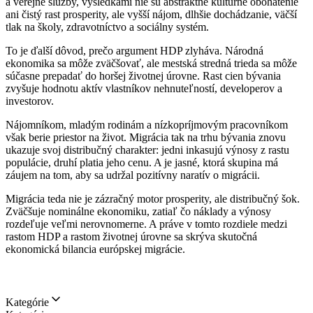
a verejné služby, výsledkami nie sú abstraktné kultúrne obohatenie
ani čistý rast prosperity, ale vyšší nájom, dlhšie dochádzanie, väčší
tlak na školy, zdravotníctvo a sociálny systém.
To je ďalší dôvod, prečo argument HDP zlyháva. Národná
ekonomika sa môže zväčšovať, ale mestská stredná trieda sa môže
súčasne prepadať do horšej životnej úrovne. Rast cien bývania
zvyšuje hodnotu aktív vlastníkov nehnuteľností, developerov a
investorov.
Nájomníkom, mladým rodinám a nízkopríjmovým pracovníkom
však berie priestor na život. Migrácia tak na trhu bývania znovu
ukazuje svoj distribučný charakter: jedni inkasujú výnosy z rastu
populácie, druhí platia jeho cenu. A je jasné, ktorá skupina má
záujem na tom, aby sa udržal pozitívny naratív o migrácii.
Migrácia teda nie je zázračný motor prosperity, ale distribučný šok.
Zväčšuje nominálne ekonomiku, zatiaľ čo náklady a výnosy
rozdeľuje veľmi nerovnomerne. A práve v tomto rozdiele medzi
rastom HDP a rastom životnej úrovne sa skrýva skutočná
ekonomická bilancia európskej migrácie.
Kategórie