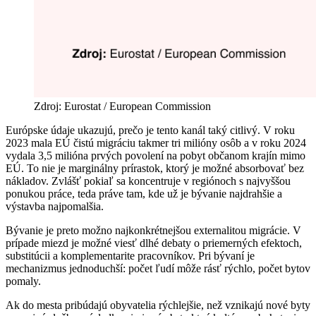
Zdroj: Eurostat / European Commission
Európske údaje ukazujú, prečo je tento kanál taký citlivý. V roku
2023 mala EÚ čistú migráciu takmer tri milióny osôb a v roku 2024
vydala 3,5 milióna prvých povolení na pobyt občanom krajín mimo
EÚ. To nie je marginálny prírastok, ktorý je možné absorbovať bez
nákladov. Zvlášť pokiaľ sa koncentruje v regiónoch s najvyššou
ponukou práce, teda práve tam, kde už je bývanie najdrahšie a
výstavba najpomalšia.
Bývanie je preto možno najkonkrétnejšou externalitou migrácie. V
prípade miezd je možné viesť dlhé debaty o priemerných efektoch,
substitúcii a komplementarite pracovníkov. Pri bývaní je
mechanizmus jednoduchší: počet ľudí môže rásť rýchlo, počet bytov
pomaly.
Ak do mesta pribúdajú obyvatelia rýchlejšie, než vznikajú nové byty