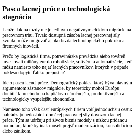
Pasca lacnej práce a technologická
stagnácia
Lenže tlak na mzdy nie je jediným negatívnym efektom migrácie na
pracovnom trhu. Trvalo dostupná zásoba lacnej pracovnej sily
zvonku môže fungovať aj ako brzda technologického pokroku a
firemných inovácií.
Prečo by logistická firma, potravinárska prevádzka alebo továreň
investovali milióny eur do robotizácie, softvéru a automatizácie, keď
môžu namiesto toho najať lacných pracovníkov, ktorých v prípade
poklesu dopytu ľahko prepustia?
Ide o pascu lacnej práce. Demografický pokles, ktorý býva hlavným
argumentom zástancov migrácie, by teoreticky mohol Európu
donútiť k prechodu na kapitálovo náročnejšiu, produktívnejšiu a
technologicky vyspelejšiu ekonomiku.
Namiesto toho však časť európskych firiem volí jednoduchšiu cestu:
nahrádzajú nedostatok domácej pracovnej sily dovozom lacnej
práce. Tým sa udržujú pri živote biznis modely s nízkou pridanou
hodnotou, ktoré by inak museli prejsť modernizáciou, konsolidáciou
alebo zánikom.