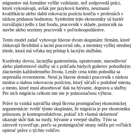
migrantov má formálne vyššie vzdelanie, než zodpovedá práci,
ktorú vykonávajú, avšak pre jazykovú bariéru, neuznanú
kvalifikáciu alebo slabú rokovaciu pozíciu končia v profesiách s
nízkou pridanou hodnotou. Symbolmi tejto ekonomiky sú kuriér
rozvážajúci jedlo z fast foodu, pracovník v sklade, pomocník na
stavbe alebo sezónny pracovník v poľnohospodárstve.
Tento model zatiaľ vyhovuje hlavne dvom skupinám: firmám, ktoré
získavajú flexibilnú a lacnú pracovnú silu, a mestskej vyššej strednej
triede, ktorá má vďaka nej prístup k lacným službám.
Kuriérsky dovoz, lacnejšia gastronómia, upratovanie, starostlivosť
alebo platformové služby sú z pohľadu bielych golierov pohodlným
zlacnením každodenného života. Lenže cena tohto pohodlia sa
neprenáša rovnomerne. Nesú ju hlavne domáci pracovník s nízkou
mzdou a slabou rokovacou pozíciou, ktorý súťaží o podobné miesta,
a mesto, ktoré musí absorbovať tlak na bývanie, dopravu a služby.
Pre nich migrácia celkom iste nie je jednoznačnou výhrou.
Práve tu vzniká najväčšia slepá škvrna promigračnej ekonomickej
argumentácie: tvrdiť týmto skupinám, že migrácia je pre ekonomiku
prínosom, je kontraproduktívne, pokiaľ ich vlastná skúsenosť
ukazuje skôr tlak na mzdy, bývanie a verejné služby. Tým sa
zároveň vysvetľuje, prečo sa protimigračné strany môžu pri voľbách
opierať práve o týchto voličov.