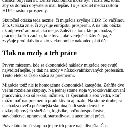
ďalších obyvateľov. Lenže ekonomika môže byť väčšia bez toho,
aby sa domáci obyvatelia mali lepšie. To je rozdiel medzi rastom
HDP a rastom prosperity.
Skutočná otázka teda neznie, či migrácia zvyšuje HDP. To väčšinou
áno. Otázka znie, či zvyšuje európsku prosperitu. A na túto otázku
už odpoveď automatická nie je. Záleží na tom, kto prichádza, či
pracuje, koľko zarába, kde býva, aké verejné služby čerpá, či
zvyšuje produktivitu a kto v ekonomike nakoniec platí účet.
Tlak na mzdy a trh práce
Prvým miestom, kde sa ekonomické náklady migrácie prejavujú
najviditeľnejšie, je tlak na mzdy v nízkokvalifikovaných profesiách.
Tento efekt sa často stráca za priemermi.
Migrácia totiž nie je homogénna ekonomická kategória. Zahŕňa dve
veľmi rozdielne skupiny. Na jednej strane stoja vysokokvalifikovaní
pracovníci, ako sú lekári, inžinieri, IT špecialisti alebo vedci, ktorí
môžu mať nadpriemernú produktivitu aj mzdu. Na strane druhej sa
nachádza oveľa početnejšia skupina ľudí sústredených v
nízkopríjmových službách, logistike, poľnohospodárstve,
stavebníctve, upratovaní, starostlivosti a agentúrnej práci.
Práve táto druhá skupina je pre trh práce najcitlivejšia. Časť