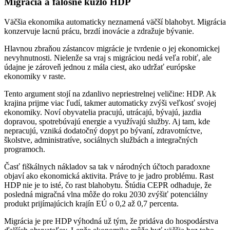
Migrácia a falošné kúzlo HDP
Väčšia ekonomika automaticky neznamená väčší blahobyt. Migrácia
konzervuje lacnú prácu, brzdí inovácie a zdražuje bývanie.
Hlavnou zbraňou zástancov migrácie je tvrdenie o jej ekonomickej
nevyhnutnosti. Nielenže sa vraj s migráciou nedá veľa robiť, ale
údajne je zároveň jednou z mála ciest, ako udržať európske
ekonomiky v raste.
Tento argument stojí na zdanlivo nepriestrelnej veličine: HDP. Ak
krajina prijme viac ľudí, takmer automaticky zvýši veľkosť svojej
ekonomiky. Noví obyvatelia pracujú, utrácajú, bývajú, jazdia
dopravou, spotrebúvajú energie a využívajú služby. Aj tam, kde
nepracujú, vzniká dodatočný dopyt po bývaní, zdravotníctve,
školstve, administratíve, sociálnych službách a integračných
programoch.
Časť fiškálnych nákladov sa tak v národných účtoch paradoxne
objaví ako ekonomická aktivita. Práve to je jadro problému. Rast
HDP nie je to isté, čo rast blahobytu. Štúdia CEPR odhaduje, že
posledná migračná vlna môže do roku 2030 zvýšiť potenciálny
produkt prijímajúcich krajín EÚ o 0,2 až 0,7 percenta.
Migrácia je pre HDP výhodná už tým, že pridáva do hospodárstva