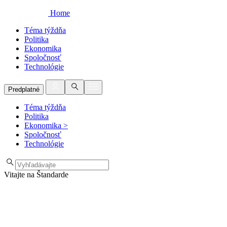
Home
Téma týždňa
Politika
Ekonomika
Spoločnosť
Technológie
Predplatné
Téma týždňa
Politika
Ekonomika
>
Spoločnosť
Technológie
Vitajte na Štandarde