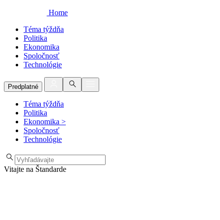
Home
Téma týždňa
Politika
Ekonomika
Spoločnosť
Technológie
Predplatné
Téma týždňa
Politika
Ekonomika
>
Spoločnosť
Technológie
Vitajte na Štandarde