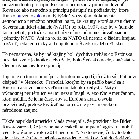
odrazom tohto princípu. Rusku to nemožno z princípu dovoliť.
Rovnako ako nemožno z princípu pristúpiť na požiadavky, ktoré
Rusko
prezentovalo
minulý týždeň vo svojom dokumente.
Jednoducho nemožno pristúpiť na to, že krajiny, ktoré sa stali členmi
Severoatlantickej aliancie (NATO) po roku 1997, ako by v ňom de
facto neboli, pretože sa na ich území nesmú umiestňovať žiadne
jednotky NATO. Ani na to, že sa NATO už nesmie o žiadnu krajinu
rozšíriť, teda teoreticky ani napríklad o Švédsko alebo Fínsko.
To neznamená, že by iné krajiny boli dychtivé trebárs do Estónska
posielať svoje jednotky alebo že by bolo Švédsko nachystané stať sa
členom Aliancie. Ide o princíp.
Lipnutie na tomto princípe sa hocikomu zajedá, či už to sú „Putinovi
chápači“ v Nemecku, Francúzi, ktorým by sa páčilo baviť sa s
Ruskom ako veľmoc s veľmocou, tak ako kedysi, a štáty na
východnej periférii ich veľmi nezaujímajú. Alebo tým Američanom,
ktorí usúdili, že je na čase, aby sa Európa starala o svoju
bezpečnosť, pretože krvácať na tom už nie je v americkom
národnom záujme.
Takže napríklad americká vláda zverejnila, že prezident Joe Biden
Rusov varoval, že je ochotná v reakcii na prípadnú agresiu „urobiť
veci, ktoré sme v roku 2014 neurobili“. Nikto nevie, čo by to bolo,
ale je jasné, čo by to nebolo – nasadenie vojakov. Ani do dodávok