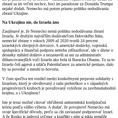
zbraní sa im veľmi nechce, hoci im paradoxne za Donalda Trumpa
nejaké dodali. Nemecko má potom priamo politiku nedodávania
zbraní Ukrajine.
Na Ukrajinu nie, do Izraela áno
Zaujímavé je, že Nemecko nemá politiku nedodávania zbraní
Izraelu. Je druhým najväčším dodávateľom židovského štátu,
nemecké zbrane v rokoch 2009 až 2020 tvorili 24 percent
izraelských zbrojných dovozov. A americké dodávky, vojenskú
spoluprácu a finančnú podporu netreba zdôrazňovať, ide v úhrne o
desiatky miliárd dolárov a nezastavili sa ani za administratív
dištancovanejších voči Izraelu ako bola tá Baracka Obamu. To sa to
Izraelu čelí agresii a utláča Palestínčanov za americké peniaze, dalo
by sa povedať a mnohí to hovoria.
V čom spočíva ten rozdiel medzi konkrétnymi prejavmi solidarity s
Izraelom, ktorý je obviňovaný z radu prehreškov a v západných
progresívnych kruhoch je považovaný vyložene za zavrhnutiahodnú
krajinu, a s Ukrajinou?
Iste je teraz možné citovať obľúbenú antisemitskú konšpiračnú
teóriu podľa vášho výberu. A dodať, že povojnové Nemecko má
svoje špecifické dôvody, prečo sa cíti zaviazané podporovať Izrael.
A že Rusko je jadrová veľmoc a konflikt s ním si nikto nemôže