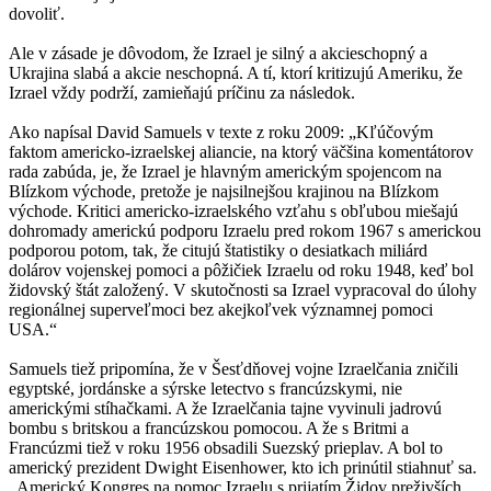
dovoliť.
Ale v zásade je dôvodom, že Izrael je silný a akcieschopný a
Ukrajina slabá a akcie neschopná. A tí, ktorí kritizujú Ameriku, že
Izrael vždy podrží, zamieňajú príčinu za následok.
Ako napísal David Samuels v texte z roku 2009: „Kľúčovým
faktom americko-izraelskej aliancie, na ktorý väčšina komentátorov
rada zabúda, je, že Izrael je hlavným americkým spojencom na
Blízkom východe, pretože je najsilnejšou krajinou na Blízkom
východe. Kritici americko-izraelského vzťahu s obľubou miešajú
dohromady americkú podporu Izraelu pred rokom 1967 s americkou
podporou potom, tak, že citujú štatistiky o desiatkach miliárd
dolárov vojenskej pomoci a pôžičiek Izraelu od roku 1948, keď bol
židovský štát založený. V skutočnosti sa Izrael vypracoval do úlohy
regionálnej superveľmoci bez akejkoľvek významnej pomoci
USA.“
Samuels tiež pripomína, že v Šesťdňovej vojne Izraelčania zničili
egyptské, jordánske a sýrske letectvo s francúzskymi, nie
americkými stíhačkami. A že Izraelčania tajne vyvinuli jadrovú
bombu s britskou a francúzskou pomocou. A že s Britmi a
Francúzmi tiež v roku 1956 obsadili Suezský prieplav. A bol to
americký prezident Dwight Eisenhower, kto ich prinútil stiahnuť sa.
„Americký Kongres na pomoc Izraelu s prijatím Židov preživších