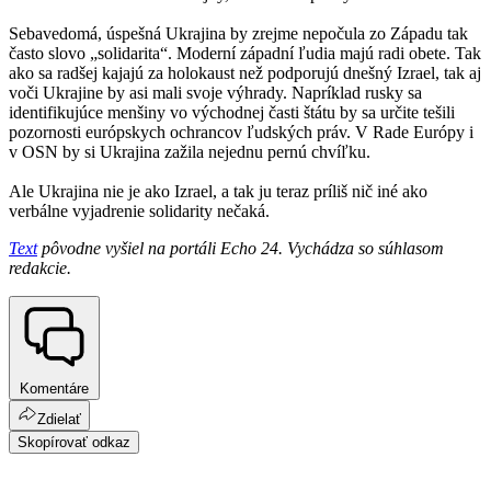
Sebavedomá, úspešná Ukrajina by zrejme nepočula zo Západu tak
často slovo „solidarita“. Moderní západní ľudia majú radi obete. Tak
ako sa radšej kajajú za holokaust než podporujú dnešný Izrael, tak aj
voči Ukrajine by asi mali svoje výhrady. Napríklad rusky sa
identifikujúce menšiny vo východnej časti štátu by sa určite tešili
pozornosti európskych ochrancov ľudských práv. V Rade Európy i
v OSN by si Ukrajina zažila nejednu pernú chvíľku.
Ale Ukrajina nie je ako Izrael, a tak ju teraz príliš nič iné ako
verbálne vyjadrenie solidarity nečaká.
Text
pôvodne vyšiel na portáli Echo 24. Vychádza so súhlasom
redakcie.
Komentáre
Zdielať
Skopírovať odkaz