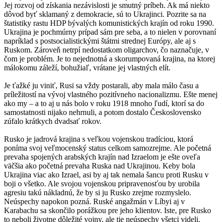
Jej rozvoj od získania nezávislosti je smutný príbeh. Ak má niekto
dôvod byť sklamaný z demokracie, sú to Ukrajinci. Pozrite sa na
štatistiky rastu HDP bývalých komunistických krajín od roku 1990.
Ukrajina je pochmúrny prípad sám pre seba, a to nielen v porovnaní
napríklad s postsocialistickými štátmi strednej Európy, ale aj s
Ruskom. Zároveň netrpí nedostatkom oligarchov, čo naznačuje, v
čom je problém. Je to nejednotná a skorumpovaná krajina, na ktorej
málokomu záleží, bohužiaľ, vrátane jej vlastných elít.
Je ťažké ju viniť, Rusi sa vždy postarali, aby mala málo času a
príležitostí na vývoj vlastného pozitívneho nacionalizmu. Ešte menej
ako my – a to aj u nás bolo v roku 1918 mnoho ľudí, ktorí sa do
samostatnosti nijako nehrnuli, a potom dostalo Československo
zúfalo krátkych dvadsať rokov.
Rusko je jadrová krajina s veľkou vojenskou tradíciou, ktorá
poníma svoj veľmocenský status celkom samozrejme. Ale početná
prevaha spojených arabských krajín nad Izraelom je ešte oveľa
väčšia ako početná prevaha Ruska nad Ukrajinou. Keby bola
Ukrajina viac ako Izrael, asi by aj tak nemala šancu proti Rusku v
boji o všetko. Ale svojou vojenskou pripravenosťou by urobila
agresiu takú nákladnú, že by si ju Rusko zrejme rozmyslelo.
Neúspechy napokon pozná. Ruské angažmán v Líbyi aj v
Karabachu sa skončilo porážkou pre jeho klientov. Iste, pre Rusko
to neboli životne dôležité vojny, ale tie neúspechy všetci videli.