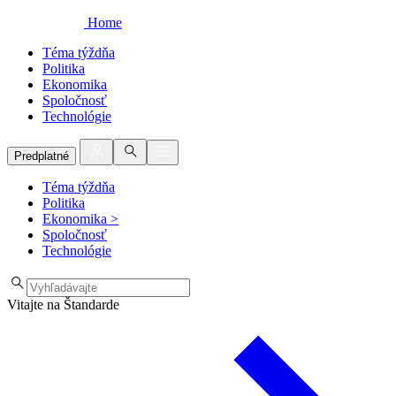
Home
Téma týždňa
Politika
Ekonomika
Spoločnosť
Technológie
Predplatné
Téma týždňa
Politika
Ekonomika
>
Spoločnosť
Technológie
Vitajte na Štandarde