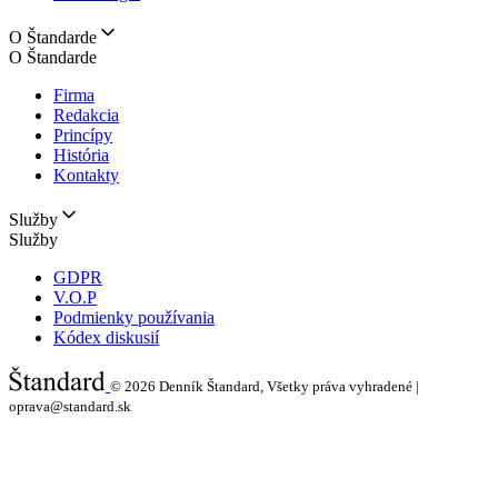
O Štandarde
O Štandarde
Firma
Redakcia
Princípy
História
Kontakty
Služby
Služby
GDPR
V.O.P
Podmienky používania
Kódex diskusií
© 2026
Denník Štandard, Všetky práva vyhradené |
oprava@standard.sk