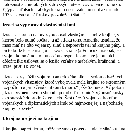
holokaust a chudobných židovských utečencov z Jemenu, Iraku,
Egypta a ďalších arabských krajín neschválil ani cent až do roku
1973 – dvadsaťpäť rokov po založení štátu.“
Izrael sa vypracoval vlastnými silami
Izrael sa skrátka najprv vypracoval vlastnými silami v krajine, s
ktorou bolo nutné počítať, a až vďaka tomu Amerika usúdila, že
musí mať na túto vojensky silnú a nepredvídateľnú krajinu páky, a
preto bude lepšie mať ju na svojej strane (a Francúzi, naopak, so
svojou koloniálnou minulosťou dospeli k tomu, že je pre nich
dôležitejšie usilovať sa o lepšie vzťahy s arabskými krajinami, a
Izrael pustili k vode).
„Izrael si vyslúžil svoju rolu amerického klienta sériou odvážnych
vojenských víťazstiev, ktoré vybojovala malá krajina so skromným
rozpočtom a pritlačená chrbtom k moru,“ píše Samuels. Až potom
„Izrael vymenil svoju slobodu podnikať riskantné, výnosné kúsky
ako suezské dobrodružstvo alebo Šesťdňovú vojnu za komfort
vojenských a diplomatických záruk od najmocnejšej a najbohatšej
krajiny na svete“.
Ukrajina nie je silná krajina
Ukrajina naproti tomu, môžeme smelo povedať, nie je silná krajina.