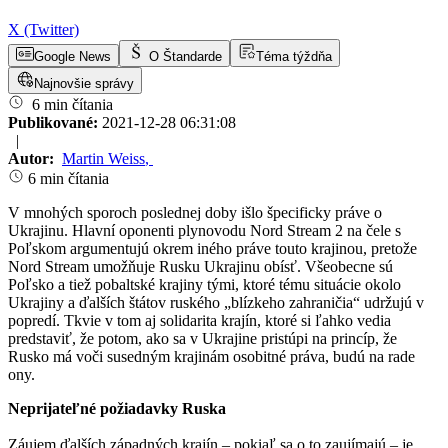
X (Twitter)
Google News
O Štandarde
Téma týždňa
Najnovšie správy
6 min čítania
Publikované:
2021-12-28 06:31:08
|
Autor:
Martin Weiss
,
6 min čítania
V mnohých sporoch poslednej doby išlo špecificky práve o
Ukrajinu. Hlavní oponenti plynovodu Nord Stream 2 na čele s
Poľskom argumentujú okrem iného práve touto krajinou, pretože
Nord Stream umožňuje Rusku Ukrajinu obísť. Všeobecne sú
Poľsko a tiež pobaltské krajiny tými, ktoré tému situácie okolo
Ukrajiny a ďalších štátov ruského „blízkeho zahraničia“ udržujú v
popredí. Tkvie v tom aj solidarita krajín, ktoré si ľahko vedia
predstaviť, že potom, ako sa v Ukrajine pristúpi na princíp, že
Rusko má voči susedným krajinám osobitné práva, budú na rade
ony.
Neprijateľné požiadavky Ruska
Záujem ďalších západných krajín – pokiaľ sa o to zaujímajú – je