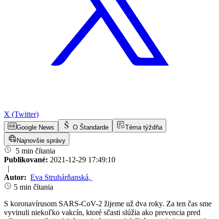
X (Twitter)
Google News
O Štandarde
Téma týždňa
Najnovšie správy
5 min čítania
Publikované:
2021-12-29 17:49:10
|
Autor:
Eva Struhárňanská
,
5 min čítania
S koronavírusom SARS-CoV-2 žijeme už dva roky. Za ten čas sme
vyvinuli niekoľko vakcín, ktoré sčasti slúžia ako prevencia pred