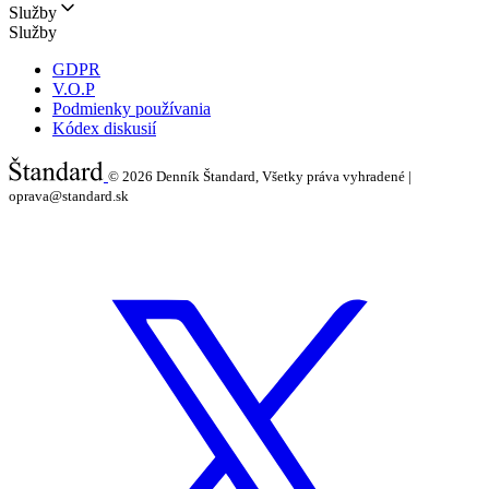
Služby
Služby
GDPR
V.O.P
Podmienky používania
Kódex diskusií
© 2026
Denník Štandard, Všetky práva vyhradené |
oprava@standard.sk