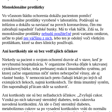
Monoklonálne protilátky
Vo včasnom štádiu ochorenia dokážu pacientom pomôcť
monoklonálne protilátky vyrobené v laboratóriu. Podávajú sa
infúziou a dokážu sa naviazať na povrch koronavírusu, čím mu
zabraňujú napadnúť ľudské bunky. Má to však háčik. Zdá sa, že
monoklonálne protilátky
nebudú použiteľné
proti variantu omikron,
určite to platí
pre väčšinu z nich
, lebo ten je odolný voči všetkým
protilátkam, ktoré sa dnes klinicky používajú.
Ani kortikoidy nie sú bez vedľajších účinkov
Niekedy sa pacient o svojom ochorení dozvie až v stave, keď je
nevyhnutná hospitalizácia. V organizme človeka dôjde k takzvanej
cytokínovej búrke, teda prehnanej reakcii imunitného systému, pri
ktorej začne organizmus ničiť nielen nebezpečné vírusy, ale aj
vlastné bunky. V nemocniciach preto čiahajú lekári po iných už
existujúcich liekoch, najmä kortikoidoch. Tie tlmia imunitný systém,
čím napomáhajú pľúcam skôr sa uzdraviť.
Ani kortikoidy nie sú bez nežiaducich účinkov. „Zvyšujú cukor.
Vzniká po nich takzvaný steroidný diabetes, teda cukrovka
navodená kortikoidmi. Ak ide o čistý steroidný diabetes,
metabolizmus cukrov sa po vysadení kortikoidov vráti do normálu