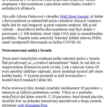
skupinami s fluvoxamínom a placebom nebol žiadny rozdiel v
nežiaducich účinkoch.
Ako píše Allysia Finleyová v denníku
Wall Street Journal
, tri štúdie
s fluvoxamínom sa uskutočnili počas cirkulácie rôznych variantov,
takže liek by mal fungovať aj proti variantu omikron. Má aj iné
výhody – desaťdňová liečba fluvoxamínom stojí štyri doláre v
porovnaní s 2 100 dolármi, ktoré vláda USA platí za monoklonálne
protilátky. Napriek tomu americký Národný inštitút zdravia (NIH)
zatiaľ neodporučil fluvoxamín na liečbu COVID-19.
Nerecenzovaná nádej z Izraela
Tesne pred vianočnými sviatkami prišla radostná správa z Izraela.
Štát považovaný za „covidové laboratórium“ hlásil, že má liek so
stopercentnou účinnosťou proti covidu. Liek s názvom Amor-18
tvorí amorfný uhličitan vápenatý, ktorý moduluje kyslosť pH okolo
každej bunky. V kyslom prostredí sa totiž koronavírus v
hostiteľských bunkách ľahšie šíri.
Počas testovacej fázy dostalo izraelský medikament 18 pacientov s
miernym aj ťažkým priebehom covidu. Všetci sa v priebehu
niekoľkých dní úplne zotavili. Z 19 pacientov, ktorí dostali placebo,
skončilo šesť na jednotke intenzívnej starostlivosti a dvaja zomreli,
informuje
web Jerusalem Post
.