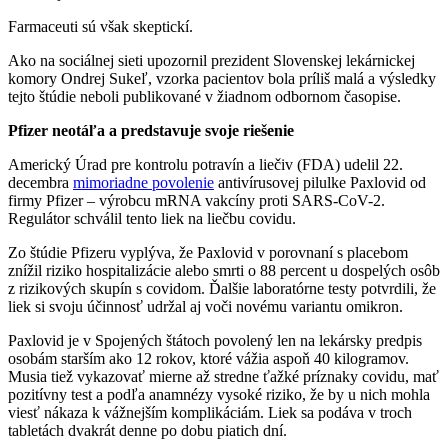
Farmaceuti sú však skeptickí.
Ako na sociálnej sieti upozornil prezident Slovenskej lekárnickej
komory Ondrej Sukeľ, vzorka pacientov bola príliš malá a výsledky
tejto štúdie neboli publikované v žiadnom odbornom časopise.
Pfizer neotáľa a predstavuje svoje riešenie
Americký Úrad pre kontrolu potravín a liečiv (FDA) udelil 22.
decembra
mimoriadne povolenie
antivírusovej pilulke Paxlovid od
firmy Pfizer – výrobcu mRNA vakcíny proti SARS-CoV-2.
Regulátor schválil tento liek na liečbu covidu.
Zo štúdie Pfizeru vyplýva, že Paxlovid v porovnaní s placebom
znížil riziko hospitalizácie alebo smrti o 88 percent u dospelých osôb
z rizikových skupín s covidom. Ďalšie laboratórne testy potvrdili, že
liek si svoju účinnosť udržal aj voči novému variantu omikron.
Paxlovid je v Spojených štátoch povolený len na lekársky predpis
osobám starším ako 12 rokov, ktoré vážia aspoň 40 kilogramov.
Musia tiež vykazovať mierne až stredne ťažké príznaky covidu, mať
pozitívny test a podľa anamnézy vysoké riziko, že by u nich mohla
viesť nákaza k vážnejším komplikáciám. Liek sa podáva v troch
tabletách dvakrát denne po dobu piatich dní.