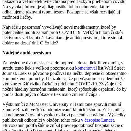
nákazou a veľmi efektívne chránia pred ťažkým priebehom covidu.
Na vysokej úrovni je aj diagnostika tohto ochorenia, ktoré
odhaľujeme rôznymi typmi testov. Postupne sa však rozvíjajú aj
možnosti liečby.
Najväčšiu pozornosť vyvolávajú nové medikamenty, ktoré by
potenciálne mohli zabrať proti COVID-19. Veľkým hitom či skôr
liečivom s veľkými očakávaniami je antidepresívum, ktoré stojí 4
doláre na desať dní. O čo ide?
Nádejné antidepresívum
Za posledné dva mesiace sa do popredia dostal liek fluvoxamín, v
stredu tento liek s veľkou pozornosťou
komentoval
list Wall Street
Journal. Liek sa pôvodne používal na liečbu depresie či obsedantno-
kompulzívnej poruchy. Ukázalo sa, že po včasnom nasadení môže
výrazne znížiť riziko ťažkého priebehu COVID-19. Zvyšuje tiež
nočné hladiny hormónu melatonín, ktorý spôsobuje ospalosť, čo by
podľa dostupných dôkazov tiež malo zmierniť zápal.
Výskumníci z McMaster University v Hamiltone spravili minulú
zimu v Brazílii veľkú randomizovanú klinickú štúdiu. Zúčastnili sa
na nej nezaočkovaní vysoko rizikoví pacienti s covidom. Výsledky
publikovali odborníci v októbri tohto roku
v časopise Lancet
.
Fluvoxamín podľa štúdie znížil pravdepodobnosť hospitalizácie o
66 a úmrtia až o 90 percent. Liek sa javí ako bezpečný. Medzi