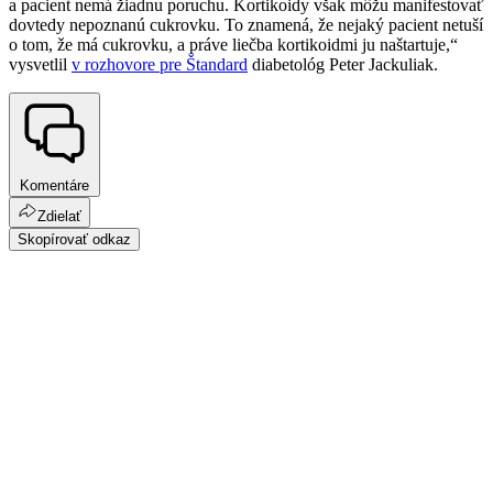
a pacient nemá žiadnu poruchu. Kortikoidy však môžu manifestovať
dovtedy nepoznanú cukrovku. To znamená, že nejaký pacient netuší
o tom, že má cukrovku, a práve liečba kortikoidmi ju naštartuje,“
vysvetlil
v rozhovore pre Štandard
diabetológ Peter Jackuliak.
Komentáre
Zdielať
Skopírovať odkaz