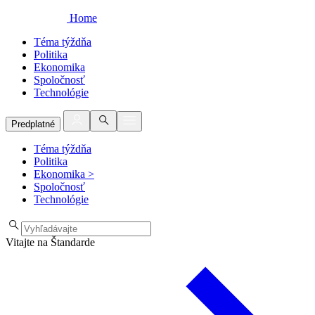
Home
Téma týždňa
Politika
Ekonomika
Spoločnosť
Technológie
Predplatné
Téma týždňa
Politika
Ekonomika
>
Spoločnosť
Technológie
Vitajte na Štandarde