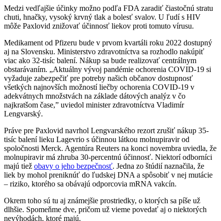
Medzi vedľajšie účinky možno podľa FDA zaradiť čiastočnú stratu
chuti, hnačky, vysoký krvný tlak a bolesť svalov. U ľudí s HIV
môže Paxlovid znižovať účinnosť liekov proti tomuto vírusu.
Medikament od Pfizeru bude v prvom kvartáli roku 2022 dostupný
aj na Slovensku. Ministerstvo zdravotníctva sa rozhodlo nakúpiť
viac ako 32-tisíc balení. Nákup sa bude realizovať centrálnym
obstarávaním. „Aktuálny vývoj pandémie ochorenia COVID-19 si
vyžaduje zabezpečiť pre potreby našich občanov dostupnosť
všetkých najnovších možností liečby ochorenia COVID-19 v
adekvátnych množstvách na základe dátových analýz v čo
najkratšom čase,” uviedol minister zdravotníctva Vladimír
Lengvarský.
Práve pre Paxlovid navrhol Lengvarského rezort zrušiť nákup 35-
tisíc balení lieku Lagevrio s účinnou látkou molnupiravir od
spoločnosti Merck. Agentúra Reuters na konci novembra uviedla, že
molnupiravir má zhruba 30-percentnú účinnosť. Niektorí odborníci
majú tiež
obavy o jeho bezpečnosť
. Jedna zo štúdií naznačila, že
liek by mohol preniknúť do ľudskej DNA a spôsobiť v nej mutácie
– riziko, ktorého sa obávajú odporcovia mRNA vakcín.
Okrem toho sú tu aj známejšie prostriedky, o ktorých sa píše už
dlhšie. Spomeňme dve, pričom už vieme povedať aj o niektorých
nevýhodách, ktoré majú.