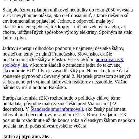
S ambicióznym plánom uhlíkovej neutrality do roku 2050 vyvstala
v EÚ nevyhnutne otázka, ako cieľ dosiahnuť, a ktoré riešenia sú
environmentálne prijateľné. Jednou z odpovedí mala byť
klasifikácia energetických zdrojov – určenie zelených alebo, ak
chcete, udržateľných spôsobov výroby elektriny. Sporným sa stalo
jadro a plyn.
Jadrovú energiu dlhodobo podporuje najmenej desiatka štátov,
nositeľom témy je najmä Francúzsko, Slovensko, ďalšie
postkomunistické štáty a Fínsko. Ešte v októbri
adresovali EK
spoločný list
, v ktorom žiadali o zaradenie jadra do takzvanej
„taxonómie EÚ“. Plyn je zasa dôležitý pre Nemecko, ktoré čaká
spustenie plynovodu Severný prúd 2. Napriek protestom zelených
sa bez neho pri vypínaní jadrových reaktorov nezaobíde. Vážne
námietky má dlhodobo Rakúsko.
Európska komisia (EK) rozhodnutie o politicky citlivej téme
odkladala, pôvodne malo zaznieť ešte pred Vianocami (22.
decembra). V
Štandarde sme informovali
, ako český parlament
loboval pred decembrovým samitom EÚ v Bruseli za jadro. EK
posunula rozhodnutie až do konca roka a členským štátom napokon
poslala návrh počas silvestrovského večera.
Jadro aj plyn áno, ale
...