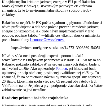
K najhlasnejším kritikom jadrovej energie v EÚ patrí Rakúsko.
Malo výhrady k českej aj slovenským jadrovým elektrárňam
a namieta, že je to environmentálne škodlivý spôsob výroby
elektriny.
Rakúsku sa nepáči, že EK počíta s jadrom aj plynom. „Podrobne si
návrh preštudujeme a dali sme právne preveriť zaradenie jadrovej
energie do taxonómie. Ak bude návrh implementovaný v tejto
podobe, podáme žalobu,“ vyhlásila cez víkend rakúska ministerka
pre ochranu klímy
Leonore Gewesslerová
.
https://twitter.com/lgewessler/status/1477313908369154051
Návrh v súčasnosti posudzujú experti a potom ho čaká
schvaľovanie v Európskom parlamente a v Rade EÚ. Ak by sa ho
Rakúsko pokúsilo zablokovať na úrovni členských štátov, bude to
mať veľmi zložité. Ako upozorňuje
Politico
, pri hlasovaní bude
uplatnený princíp obrátenej posilnenej kvalifikovanej väčšiny. To
znamená, že na odmietnutie návrhu by muselo spojiť sily najmenej
20 štátov, ktoré majú spolu viac ako 65 percent obyvateľov EÚ.
Vzhľadom na to, že jadro a plyn podporuje viac ako desiatka štátov,
zablokovanie sa javí nereálne.
Rozdielny prístup uhoľného trojuholníka
Námietky mali aj dvaja nemeckí ministri za Zelených. Lenže