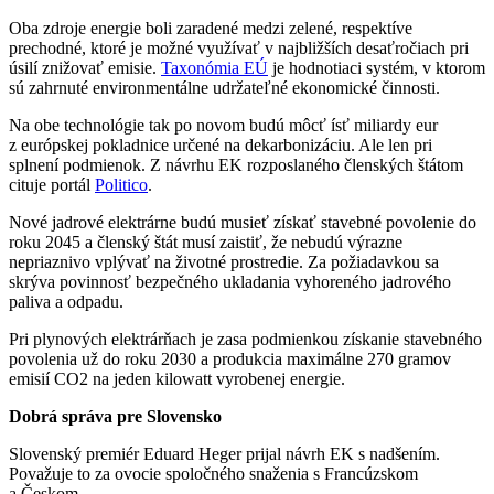
Oba zdroje energie boli zaradené medzi zelené, respektíve
prechodné, ktoré je možné využívať v najbližších desaťročiach pri
úsilí znižovať emisie.
Taxonómia EÚ
je hodnotiaci systém, v ktorom
sú zahrnuté environmentálne udržateľné ekonomické činnosti.
Na obe technológie tak po novom budú môcť ísť miliardy eur
z európskej pokladnice určené na dekarbonizáciu. Ale len pri
splnení podmienok. Z návrhu EK rozposlaného členských štátom
cituje portál
Politico
.
Nové jadrové elektrárne budú musieť získať stavebné povolenie do
roku 2045 a členský štát musí zaistiť, že nebudú výrazne
nepriaznivo vplývať na životné prostredie. Za požiadavkou sa
skrýva povinnosť bezpečného ukladania vyhoreného jadrového
paliva a odpadu.
Pri plynových elektrárňach je zasa podmienkou získanie stavebného
povolenia už do roku 2030 a produkcia maximálne 270 gramov
emisií CO2 na jeden kilowatt vyrobenej energie.
Dobrá správa pre Slovensko
Slovenský premiér Eduard Heger prijal návrh EK s nadšením.
Považuje to za ovocie spoločného snaženia s Francúzskom
a Českom.