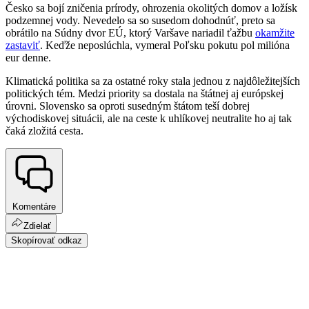
Česko sa bojí zničenia prírody, ohrozenia okolitých domov a ložísk
podzemnej vody. Nevedelo sa so susedom dohodnúť, preto sa
obrátilo na Súdny dvor EÚ, ktorý Varšave nariadil ťažbu
okamžite
zastaviť
. Keďže neposlúchla, vymeral Poľsku pokutu pol milióna
eur denne.
Klimatická politika sa za ostatné roky stala jednou z najdôležitejších
politických tém. Medzi priority sa dostala na štátnej aj európskej
úrovni. Slovensko sa oproti susedným štátom teší dobrej
východiskovej situácii, ale na ceste k uhlíkovej neutralite ho aj tak
čaká zložitá cesta.
Komentáre
Zdielať
Skopírovať odkaz