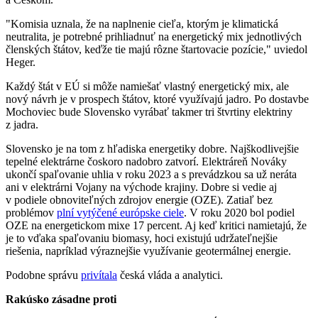
"Komisia uznala, že na naplnenie cieľa, ktorým je klimatická
neutralita, je potrebné prihliadnuť na energetický mix jednotlivých
členských štátov, keďže tie majú rôzne štartovacie pozície," uviedol
Heger.
Každý štát v EÚ si môže namiešať vlastný energetický mix, ale
nový návrh je v prospech štátov, ktoré využívajú jadro. Po dostavbe
Mochoviec bude Slovensko vyrábať takmer tri štvrtiny elektriny
z jadra.
Slovensko je na tom z hľadiska energetiky dobre. Najškodlivejšie
tepelné elektrárne čoskoro nadobro zatvorí. Elektráreň Nováky
ukončí spaľovanie uhlia v roku 2023 a s prevádzkou sa už neráta
ani v elektrárni Vojany na východe krajiny. Dobre si vedie aj
v podiele obnoviteľných zdrojov energie (OZE). Zatiaľ bez
problémov
plní vytýčené európske ciele
. V roku 2020 bol podiel
OZE na energetickom mixe 17 percent. Aj keď kritici namietajú, že
je to vďaka spaľovaniu biomasy, hoci existujú udržateľnejšie
riešenia, napríklad výraznejšie využívanie geotermálnej energie.
Podobne správu
privítala
česká vláda a analytici.
Rakúsko zásadne proti