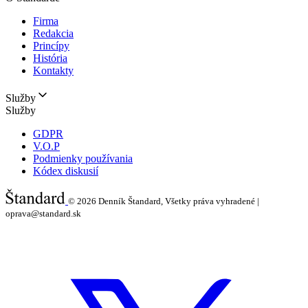
Firma
Redakcia
Princípy
História
Kontakty
Služby
Služby
GDPR
V.O.P
Podmienky používania
Kódex diskusií
© 2026
Denník Štandard, Všetky práva vyhradené |
oprava@standard.sk