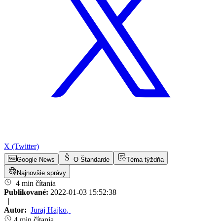
X (Twitter)
Google News
O Štandarde
Téma týždňa
Najnovšie správy
4 min čítania
Publikované:
2022-01-03 15:52:38
|
Autor:
Juraj Hajko
,
4 min čítania