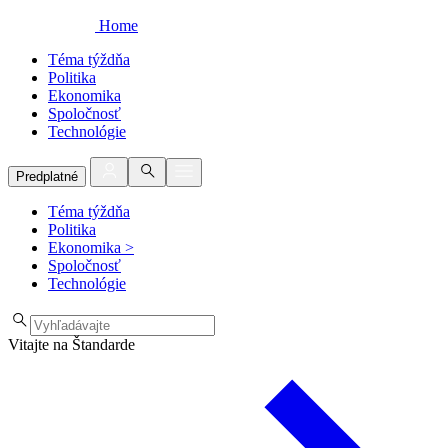
Home
Téma týždňa
Politika
Ekonomika
Spoločnosť
Technológie
Predplatné
Téma týždňa
Politika
Ekonomika
>
Spoločnosť
Technológie
Vitajte na Štandarde