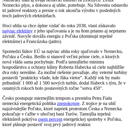
Nemecko plyn, a dokonca aj uhlie, potrebuje. Na Silvestra odstavilo
tri jadrové reaktory a presne o rok ukončia výrobu v posledných
troch jadrových elektrárňach.
Hoci uhlia sa chce úplne vzdať do roku 2038, vlani získavalo
najviac elektriny
z jeho spaľovania a je na ňom priamo aj nepriamo
závislé. Navyše dováža energiu z Poľska (dominujú tepelné
elektrárne) a Francúzska (jadro).
Spomedzi štátov EÚ sa najviac uhlia roky spaľovalo v Nemecku,
Poľsku a Česku. Berlín si stanovil veľmi prísne ciele, o ktorých
nová vláda sama pochybuje. Podľa tamojšieho ministra
hospodárstva a ochrany klímy Roberta Habecka sú ciele najbližšie
dva roky nereálne. Za možné riešenie považuje, aby veterné turbíny
postavili "prakticky všade, kde fúka vietor". Každý rok by malo
pribudnúť 1 000 až 1 500 nových turbín, dodal Habeck s tým, že v
ostatných rokoch bolo postavených ročne "sotva 450".
Česko postupuje miernejším tempom a premiéra Petra Fialu
nemecká energetická politika
znepokojuje
. Z trojice je na uhlí
najzávislejšie Poľsko, ktoré napriek protestom Česka a Nemecka
pokračuje v ťažbe v uhoľnej bani Turów. Tamojšia tepelná
elektráreň pokrýva
osem percent
energetickej spotreby v Poľsku,
ktoré plánuje postaviť svoj prvý jadrový reaktor.