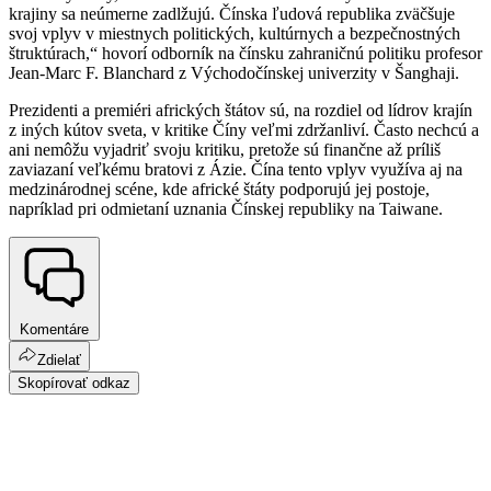
krajiny sa neúmerne zadlžujú. Čínska ľudová republika zväčšuje
svoj vplyv v miestnych politických, kultúrnych a bezpečnostných
štruktúrach,“ hovorí odborník na čínsku zahraničnú politiku profesor
Jean-Marc F. Blanchard z Východočínskej univerzity v Šanghaji.
Prezidenti a premiéri afrických štátov sú, na rozdiel od lídrov krajín
z iných kútov sveta, v kritike Číny veľmi zdržanliví. Často nechcú a
ani nemôžu vyjadriť svoju kritiku, pretože sú finančne až príliš
zaviazaní veľkému bratovi z Ázie. Čína tento vplyv využíva aj na
medzinárodnej scéne, kde africké štáty podporujú jej postoje,
napríklad pri odmietaní uznania Čínskej republiky na Taiwane.
Komentáre
Zdielať
Skopírovať odkaz