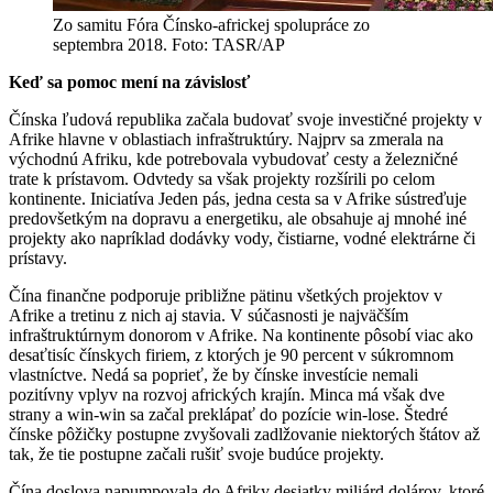
Zo samitu Fóra Čínsko-africkej spolupráce zo
septembra 2018. Foto: TASR/AP
Keď sa pomoc mení na závislosť
Čínska ľudová republika začala budovať svoje investičné projekty v
Afrike hlavne v oblastiach infraštruktúry. Najprv sa zmerala na
východnú Afriku, kde potrebovala vybudovať cesty a železničné
trate k prístavom. Odvtedy sa však projekty rozšírili po celom
kontinente. Iniciatíva Jeden pás, jedna cesta sa v Afrike sústreďuje
predovšetkým na dopravu a energetiku, ale obsahuje aj mnohé iné
projekty ako napríklad dodávky vody, čistiarne, vodné elektrárne či
prístavy.
Čína finančne podporuje približne pätinu všetkých projektov v
Afrike a tretinu z nich aj stavia. V súčasnosti je najväčším
infraštruktúrnym donorom v Afrike. Na kontinente pôsobí viac ako
desaťtisíc čínskych firiem, z ktorých je 90 percent v súkromnom
vlastníctve. Nedá sa poprieť, že by čínske investície nemali
pozitívny vplyv na rozvoj afrických krajín. Minca má však dve
strany a win-win sa začal preklápať do pozície win-lose. Štedré
čínske pôžičky postupne zvyšovali zadlžovanie niektorých štátov až
tak, že tie postupne začali rušiť svoje budúce projekty.
Čína doslova napumpovala do Afriky desiatky miliárd dolárov, ktoré