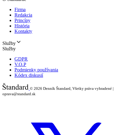
Firma
Redakcia
Princípy
História
Kontakty
Služby
Služby
GDPR
V.O.P
Podmienky používania
Kódex diskusií
© 2026
Denník Štandard, Všetky práva vyhradené |
oprava@standard.sk