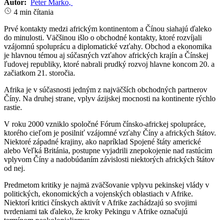
Autor:
Peter Marko
,
4 min čítania
Prvé kontakty medzi africkým kontinentom a Čínou siahajú ďaleko
do minulosti. Väčšinou išlo o obchodné kontakty, ktoré rozvíjali
vzájomnú spoluprácu a diplomatické vzťahy. Obchod a ekonomika
je hlavnou témou aj súčasných vzťahov afrických krajín a Čínskej
ľudovej republiky, ktoré nabrali prudký rozvoj hlavne koncom 20. a
začiatkom 21. storočia.
Afrika je v súčasnosti jedným z najväčších obchodných partnerov
Číny. Na druhej strane, vplyv ázijskej mocnosti na kontinente rýchlo
rastie.
V roku 2000 vzniklo spoločné Fórum čínsko-africkej spolupráce,
ktorého cieľom je posilniť vzájomné vzťahy Číny a afrických štátov.
Niektoré západné krajiny, ako napríklad Spojené štáty americké
alebo Veľká Británia, postupne vyjadrili znepokojenie nad rastúcim
vplyvom Číny a nadobúdaním závislosti niektorých afrických štátov
od nej.
Predmetom kritiky je najmä zväčšovanie vplyvu pekinskej vlády v
politických, ekonomických a vojenských oblastiach v Afrike.
Niektorí kritici čínskych aktivít v Afrike zachádzajú so svojimi
tvrdeniami tak ďaleko, že kroky Pekingu v Afrike označujú