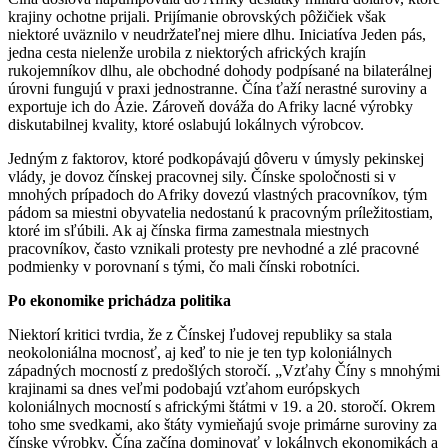
krajiny ochotne prijali. Prijímanie obrovských pôžičiek však
niektoré uväznilo v neudržateľnej miere dlhu. Iniciatíva Jeden pás,
jedna cesta nielenže urobila z niektorých afrických krajín
rukojemníkov dlhu, ale obchodné dohody podpísané na bilaterálnej
úrovni fungujú v praxi jednostranne. Čína ťaží nerastné suroviny a
exportuje ich do Ázie. Zároveň dováža do Afriky lacné výrobky
diskutabilnej kvality, ktoré oslabujú lokálnych výrobcov.
Jedným z faktorov, ktoré podkopávajú dôveru v úmysly pekinskej
vlády, je dovoz čínskej pracovnej sily. Čínske spoločnosti si v
mnohých prípadoch do Afriky dovezú vlastných pracovníkov, tým
pádom sa miestni obyvatelia nedostanú k pracovným príležitostiam,
ktoré im sľúbili. Ak aj čínska firma zamestnala miestnych
pracovníkov, často vznikali protesty pre nevhodné a zlé pracovné
podmienky v porovnaní s tými, čo mali čínski robotníci.
Po ekonomike prichádza politika
Niektorí kritici tvrdia, že z Čínskej ľudovej republiky sa stala
neokoloniálna mocnosť, aj keď to nie je ten typ koloniálnych
západných mocností z predošlých storočí. „Vzťahy Číny s mnohými
krajinami sa dnes veľmi podobajú vzťahom európskych
koloniálnych mocností s africkými štátmi v 19. a 20. storočí. Okrem
toho sme svedkami, ako štáty vymieňajú svoje primárne suroviny za
čínske výrobky, Čína začína dominovať v lokálnych ekonomikách a