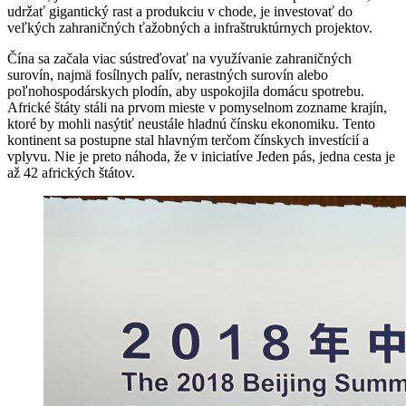
udržať gigantický rast a produkciu v chode, je investovať do
veľkých zahraničných ťažobných a infraštruktúrnych projektov.
Čína sa začala viac sústreďovať na využívanie zahraničných
surovín, najmä fosílnych palív, nerastných surovín alebo
poľnohospodárskych plodín, aby uspokojila domácu spotrebu.
Africké štáty stáli na prvom mieste v pomyselnom zozname krajín,
ktoré by mohli nasýtiť neustále hladnú čínsku ekonomiku. Tento
kontinent sa postupne stal hlavným terčom čínskych investícií a
vplyvu. Nie je preto náhoda, že v iniciatíve Jeden pás, jedna cesta je
až 42 afrických štátov.