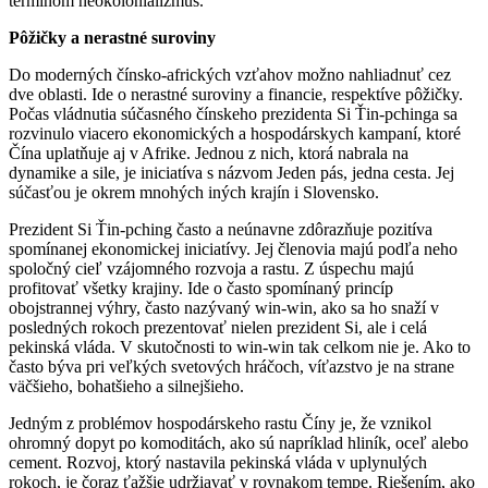
termínom neokolonializmus.
Pôžičky a nerastné suroviny
Do moderných čínsko-afrických vzťahov možno nahliadnuť cez
dve oblasti. Ide o nerastné suroviny a financie, respektíve pôžičky.
Počas vládnutia súčasného čínskeho prezidenta Si Ťin-pchinga sa
rozvinulo viacero ekonomických a hospodárskych kampaní, ktoré
Čína uplatňuje aj v Afrike. Jednou z nich, ktorá nabrala na
dynamike a sile, je iniciatíva s názvom Jeden pás, jedna cesta. Jej
súčasťou je okrem mnohých iných krajín i Slovensko.
Prezident Si Ťin-pching často a neúnavne zdôrazňuje pozitíva
spomínanej ekonomickej iniciatívy. Jej členovia majú podľa neho
spoločný cieľ vzájomného rozvoja a rastu. Z úspechu majú
profitovať všetky krajiny. Ide o často spomínaný princíp
obojstrannej výhry, často nazývaný win-win, ako sa ho snaží v
posledných rokoch prezentovať nielen prezident Si, ale i celá
pekinská vláda. V skutočnosti to win-win tak celkom nie je. Ako to
často býva pri veľkých svetových hráčoch, víťazstvo je na strane
väčšieho, bohatšieho a silnejšieho.
Jedným z problémov hospodárskeho rastu Číny je, že vznikol
ohromný dopyt po komoditách, ako sú napríklad hliník, oceľ alebo
cement. Rozvoj, ktorý nastavila pekinská vláda v uplynulých
rokoch, je čoraz ťažšie udržiavať v rovnakom tempe. Riešením, ako