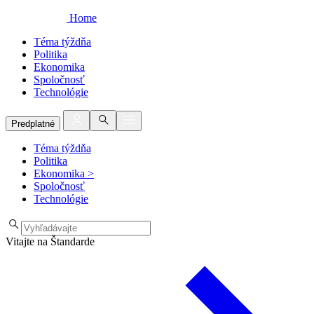
Home
Téma týždňa
Politika
Ekonomika
Spoločnosť
Technológie
Predplatné
Téma týždňa
Politika
Ekonomika
>
Spoločnosť
Technológie
Vitajte na Štandarde