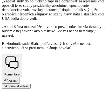
„Zapájať súdy do politického zápasu a dožadovať sa represalií voči
opozícii je zo strany prezidentky absolútne nepochopenie
demokracie a voltairovskej tolerancie,“ doplnil politik s tým, že
o zradách národných záujmov zo strany hlavy štátu a službách voči
USA ľudia dobre vedia.
„Ak mi štátna moc zakáže hovoriť o prezidentke ako vlastizradkyni,
budem o nej hovoriť ako o fašistke...Že vás hanba nefackuje,“
uzavrel.
Rozhodnutie súdu Blaha podľa vlastných slov ešte nedostal
a neuviedol, či sa proti nemu plánuje odvolať.
Komentáre
Zdielať
Skopírovať odkaz