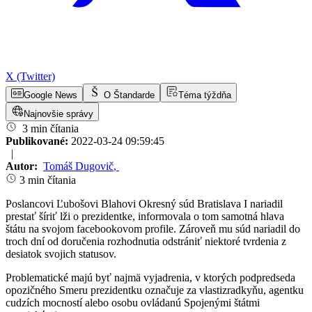
X (Twitter)
Google News
O Štandarde
Téma týždňa
Najnovšie správy
3 min čítania
Publikované:
2022-03-24 09:59:45
|
Autor:
Tomáš Dugovič
,
3 min čítania
Poslancovi Ľubošovi Blahovi Okresný súd Bratislava I nariadil
prestať šíriť lži o prezidentke, informovala o tom samotná hlava
štátu na svojom facebookovom profile. Zároveň mu súd nariadil do
troch dní od doručenia rozhodnutia odstrániť niektoré tvrdenia z
desiatok svojich statusov.
Problematické majú byť najmä vyjadrenia, v ktorých podpredseda
opozičného Smeru prezidentku označuje za vlastizradkyňu, agentku
cudzích mocností alebo osobu ovládanú Spojenými štátmi