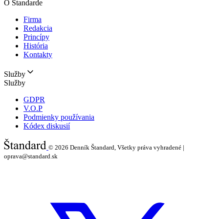
O Štandarde
Firma
Redakcia
Princípy
História
Kontakty
Služby
Služby
GDPR
V.O.P
Podmienky používania
Kódex diskusií
© 2026
Denník Štandard, Všetky práva vyhradené |
oprava@standard.sk