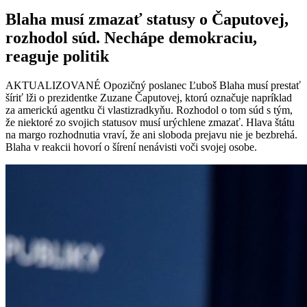
Blaha musí zmazať statusy o Čaputovej,
rozhodol súd. Nechápe demokraciu,
reaguje politik
AKTUALIZOVANÉ Opozičný poslanec Ľuboš Blaha musí prestať
šíriť lži o prezidentke Zuzane Čaputovej, ktorú označuje napríklad
za americkú agentku či vlastizradkyňu. Rozhodol o tom súd s tým,
že niektoré zo svojich statusov musí urýchlene zmazať. Hlava štátu
na margo rozhodnutia vraví, že ani sloboda prejavu nie je bezbrehá.
Blaha v reakcii hovorí o šírení nenávisti voči svojej osobe.