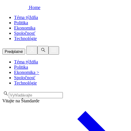
Home
Téma týždňa
Politika
Ekonomika
Spoločnosť
Technológie
Predplatné
Téma týždňa
Politika
Ekonomika
>
Spoločnosť
Technológie
Vitajte na Štandarde