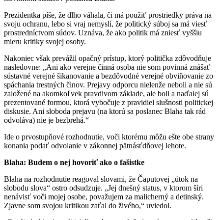
Prezidentka píše, že dlho váhala, či má použiť prostriedky práva na
svoju ochranu, lebo si vraj nemyslí, že politický súboj sa má viesť
prostredníctvom súdov. Uznáva, že ako politik má zniesť vyššiu
mieru kritiky svojej osoby.
Nakoniec však prevážil opačný prístup, ktorý politička zdôvodňuje
nasledovne: „Ani ako verejne činná osoba nie som povinná znášať
sústavné verejné šikanovanie a bezdôvodné verejné obviňovanie zo
spáchania trestných činov. Prejavy odporcu nielenže neboli a nie sú
založené na akomkoľvek pravdivom základe, ale boli a naďalej sú
prezentované formou, ktorá vybočuje z pravidiel slušnosti politickej
diskusie. Ani sloboda prejavu (na ktorú sa poslanec Blaha tak rád
odvoláva) nie je bezbrehá.“
Ide o prvostupňové rozhodnutie, voči ktorému môžu ešte obe strany
konania podať odvolanie v zákonnej pätnásťdňovej lehote.
Blaha: Budem o nej hovoriť ako o fašistke
Blaha na rozhodnutie reagoval slovami, že Čaputovej „útok na
slobodu slova“ ostro odsudzuje. „Jej dnešný status, v ktorom šíri
nenávisť voči mojej osobe, považujem za malicherný a detinský.
Zjavne som svojou kritikou zaťal do živého,“ uviedol.