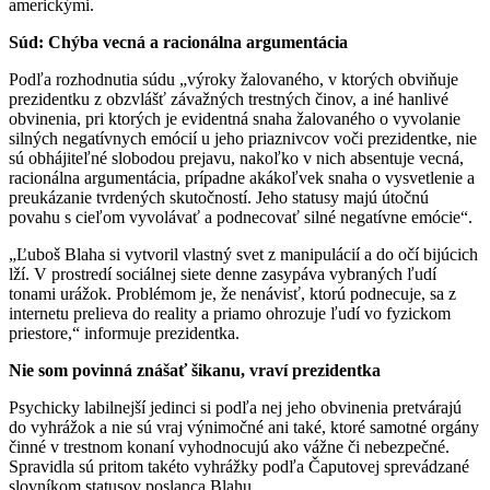
americkými.
Súd: Chýba vecná a racionálna argumentácia
Podľa rozhodnutia súdu „výroky žalovaného, v ktorých obviňuje
prezidentku z obzvlášť závažných trestných činov, a iné hanlivé
obvinenia, pri ktorých je evidentná snaha žalovaného o vyvolanie
silných negatívnych emócií u jeho priaznivcov voči prezidentke, nie
sú obhájiteľné slobodou prejavu, nakoľko v nich absentuje vecná,
racionálna argumentácia, prípadne akákoľvek snaha o vysvetlenie a
preukázanie tvrdených skutočností. Jeho statusy majú útočnú
povahu s cieľom vyvolávať a podnecovať silné negatívne emócie“.
„Ľuboš Blaha si vytvoril vlastný svet z manipulácií a do očí bijúcich
lží. V prostredí sociálnej siete denne zasypáva vybraných ľudí
tonami urážok. Problémom je, že nenávisť, ktorú podnecuje, sa z
internetu prelieva do reality a priamo ohrozuje ľudí vo fyzickom
priestore,“ informuje prezidentka.
Nie som povinná znášať šikanu, vraví prezidentka
Psychicky labilnejší jedinci si podľa nej jeho obvinenia pretvárajú
do vyhrážok a nie sú vraj výnimočné ani také, ktoré samotné orgány
činné v trestnom konaní vyhodnocujú ako vážne či nebezpečné.
Spravidla sú pritom takéto vyhrážky podľa Čaputovej sprevádzané
slovníkom statusov poslanca Blahu.