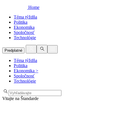
Home
Téma týždňa
Politika
Ekonomika
Spoločnosť
Technológie
Predplatné
Téma týždňa
Politika
Ekonomika
>
Spoločnosť
Technológie
Vitajte na Štandarde