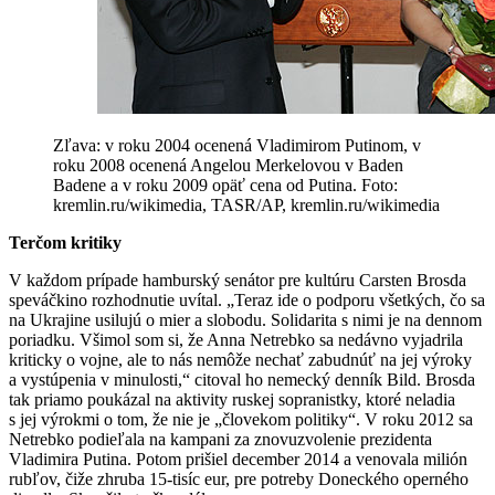
Zľava: v roku 2004 ocenená Vladimirom Putinom, v
roku 2008 ocenená Angelou Merkelovou v Baden
Badene a v roku 2009 opäť cena od Putina. Foto:
kremlin.ru/wikimedia, TASR/AP, kremlin.ru/wikimedia
Terčom kritiky
V každom prípade hamburský senátor pre kultúru Carsten Brosda
speváčkino rozhodnutie uvítal. „Teraz ide o podporu všetkých, čo sa
na Ukrajine usilujú o mier a slobodu. Solidarita s nimi je na dennom
poriadku. Všimol som si, že Anna Netrebko sa nedávno vyjadrila
kriticky o vojne, ale to nás nemôže nechať zabudnúť na jej výroky
a vystúpenia v minulosti,“ citoval ho nemecký denník Bild. Brosda
tak priamo poukázal na aktivity ruskej sopranistky, ktoré neladia
s jej výrokmi o tom, že nie je „človekom politiky“. V roku 2012 sa
Netrebko podieľala na kampani za znovuzvolenie prezidenta
Vladimira Putina. Potom prišiel december 2014 a venovala milión
rubľov, čiže zhruba 15-tisíc eur, pre potreby Doneckého operného