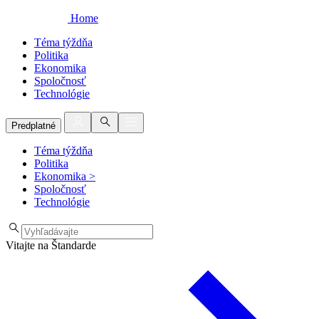
Home
Téma týždňa
Politika
Ekonomika
Spoločnosť
Technológie
Predplatné
Téma týždňa
Politika
Ekonomika
>
Spoločnosť
Technológie
Vitajte na Štandarde