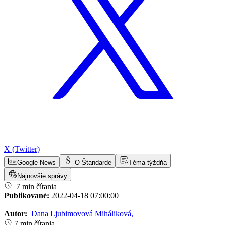
X (Twitter)
Google News
O Štandarde
Téma týždňa
Najnovšie správy
7 min čítania
Publikované:
2022-04-18 07:00:00
|
Autor:
Dana Ljubimovová Miháliková
,
7 min čítania