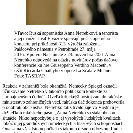
Vľavo: Ruská sopranistka Anna Netrebková a tenorista
a jej manžel Jusif Ejvazov spievajú počas operného
koncertu pri príležitosti 313. výročia založenia
Palácového námestia v Petrohrade 27. mája
2016. Vpravo: Na snímke z 29. novembra 2021 Anna
Netrebko odpovedá na otázky novinárov počas tlačovej
konferencie ku hre Giuseppeho Verdiho Macbeth, v
réžii Riccarda Chaillyho v opere La Scala v Miláne.
Foto: TASR/AP
Reakcia v zahraničí bola okamžitá. Nemecký Spiegel označil
účinkovanie Netrebko v takomto politickom kontexte za
„prinajmenšom čudné“. Oveľa kritickejší postoj zaujalo rakúske
ministerstvo zahraničných vecí, rakúska tlač dokonca prehovorila
o odobratí občianstva. Netrebko totiž trvalo žije vo Viedni a je
držiteľkou rakúskeho pasu. „Anna Netrebko sa stala obeťou
situácie. Nikto nepochybuje o jej vysokých ľudských kvalitách,
tobôž o jej grandióznych umeleckých a hlasových schopnostiach.
Ona sama však isto nepočítala s takouto drsnou odozvou. Ľudia