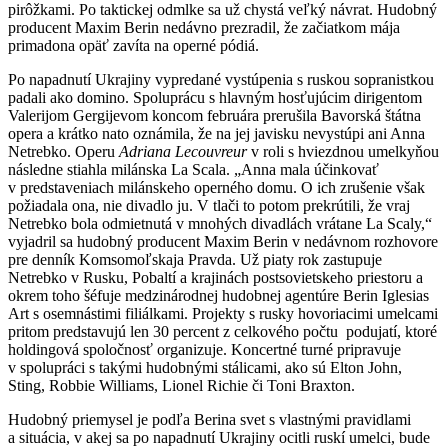
pirôžkami. Po taktickej odmlke sa už chystá veľký návrat. Hudobný
producent Maxim Berin nedávno prezradil, že začiatkom mája
primadona opäť zavíta na operné pódiá.
Po napadnutí Ukrajiny vypredané vystúpenia s ruskou sopranistkou
padali ako domino. Spoluprácu s hlavným hosťujúcim dirigentom
Valerijom Gergijevom koncom februára prerušila Bavorská štátna
opera a krátko nato oznámila, že na jej javisku nevystúpi ani Anna
Netrebko. Operu
Adriana Lecouvreur
v roli s hviezdnou umelkyňou
následne stiahla milánska La Scala. „Anna mala účinkovať
v predstaveniach milánskeho operného domu. O ich zrušenie však
požiadala ona, nie divadlo ju. V tlači to potom prekrútili, že vraj
Netrebko bola odmietnutá v mnohých divadlách vrátane La Scaly,“
vyjadril sa hudobný producent Maxim Berin v nedávnom rozhovore
pre denník Komsomoľskaja Pravda. Už piaty rok zastupuje
Netrebko v Rusku, Pobaltí a krajinách postsovietskeho priestoru a
okrem toho šéfuje medzinárodnej hudobnej agentúre Berin Iglesias
Art s osemnástimi filiálkami. Projekty s rusky hovoriacimi umelcami
pritom predstavujú len 30 percent z celkového počtu podujatí, ktoré
holdingová spoločnosť organizuje. Koncertné turné pripravuje
v spolupráci s takými hudobnými stálicami, ako sú Elton John,
Sting, Robbie Williams, Lionel Richie či Toni Braxton.
Hudobný priemysel je podľa Berina svet s vlastnými pravidlami
a situácia, v akej sa po napadnutí Ukrajiny ocitli ruskí umelci, bude