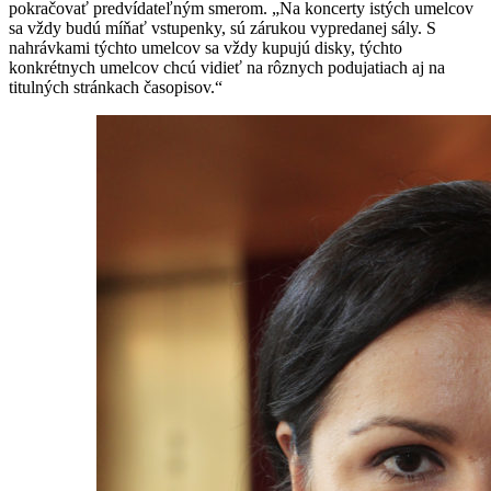
pokračovať predvídateľným smerom. „Na koncerty istých umelcov
sa vždy budú míňať vstupenky, sú zárukou vypredanej sály. S
nahrávkami týchto umelcov sa vždy kupujú disky, týchto
konkrétnych umelcov chcú vidieť na rôznych podujatiach aj na
titulných stránkach časopisov.“