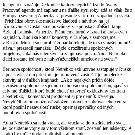
Jej agent naznačuje, že koniec kariéry neprichádza do úvahy.
Pracovnú agendu má zaplnenú na ďalšie štyri roky, zdá sa však, že z
Európy a severnej Ameriky sa presunie viac do nezápadného sveta:
„Prichádza obrovské množstvo žiadostí a návrhov na jej
účinkovanie. Dostali sme pozvánky z Japonska a ďalších krajín
Ázie aj Latinskej Ameriky. Plánujeme turné v Izraeli aj arabských
krajinách. Budú sa konať koncerty v Európe, a samozrejme
v Rusku. Museli sme urobiť zopár korekcií, ale to sa v našej brandži
stáva,“ prezradil manažér. „Dôjde k rozšíreniu spoločných
projektov, čaká nás intenzívna a zaujímavá práca. Anna Netrebko
ďalej zostane jedným z najvyťaženejších umelcov na svete.“
Berinova spoločnosť, ktorá Netrebko exkluzívne zastupuje v Rusku
a postsovietskom priestore, je pripravená zastrešiť jej umelecké
aktivity aj v ďalších krajinách. „Ak z nejakých príčin dôjde
k zrušeniu spolupráce s jednou nahrávacou spoločnosťou, zjaví sa
celý rad ďalších, ktoré budú chcieť uzavrieť exkluzívny kontrakt
s Netrebko,“ komentoval producent aj pre denník Izvestija.
Nevylúčil pritom možnosť založenia nového nahrávacieho centra,
ktoré posilní nezávislosť ruskej opernej speváčky od iných
hudobných spoločností.
Anna Netrebko sa teda vracia, ale vracia sa do rozdeleného sveta.
Jej odsúdenie vojny sa v tom všetkom stratí, zostanú len následky. A
– ako by určite dodali optimisti – aj umenie.