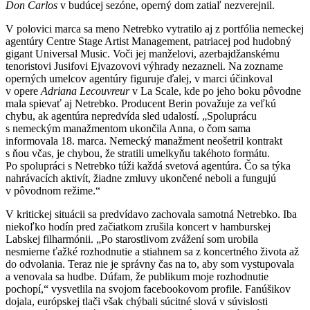
Don Carlos
v budúcej sezóne, operný dom zatiaľ nezverejnil.
V polovici marca sa meno Netrebko vytratilo aj z portfólia nemeckej
agentúry Centre Stage Artist Management, patriacej pod hudobný
gigant Universal Music. Voči jej manželovi, azerbajdžanskému
tenoristovi Jusifovi Ejvazovovi výhrady nezazneli. Na zozname
operných umelcov agentúry figuruje ďalej, v marci účinkoval
v opere
Adriana Lecouvreur
v La Scale, kde po jeho boku pôvodne
mala spievať aj Netrebko. Producent Berin považuje za veľkú
chybu, ak agentúra nepredvída sled udalostí. „Spoluprácu
s nemeckým manažmentom ukončila Anna, o čom sama
informovala 18. marca. Nemecký manažment neošetril kontrakt
s ňou včas, je chybou, že stratili umelkyňu takéhoto formátu.
Po spolupráci s Netrebko túži každá svetová agentúra. Čo sa týka
nahrávacích aktivít, žiadne zmluvy ukončené neboli a fungujú
v pôvodnom režime.“
V kritickej situácii sa predvídavo zachovala samotná Netrebko. Iba
niekoľko hodín pred začiatkom zrušila koncert v hamburskej
Labskej filharmónii. „Po starostlivom zvážení som urobila
nesmierne ťažké rozhodnutie a stiahnem sa z koncertného života až
do odvolania. Teraz nie je správny čas na to, aby som vystupovala
a venovala sa hudbe. Dúfam, že publikum moje rozhodnutie
pochopí,“ vysvetlila na svojom facebookovom profile. Fanúšikov
dojala, európskej tlači však chýbali súcitné slová v súvislosti