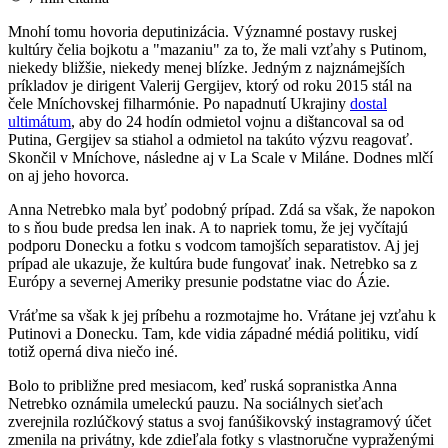
Mnohí tomu hovoria deputinizácia. Významné postavy ruskej
kultúry čelia bojkotu a "mazaniu" za to, že mali vzťahy s Putinom,
niekedy bližšie, niekedy menej blízke. Jedným z najznámejších
príkladov je dirigent Valerij Gergijev, ktorý od roku 2015 stál na
čele Mníchovskej filharmónie. Po napadnutí Ukrajiny
dostal
ultimátum
, aby do 24 hodín odmietol vojnu a dištancoval sa od
Putina, Gergijev sa stiahol a odmietol na takúto výzvu reagovať.
Skončil v Mníchove, následne aj v La Scale v Miláne. Dodnes mlčí
on aj jeho hovorca.
Anna Netrebko mala byť podobný prípad. Zdá sa však, že napokon
to s ňou bude predsa len inak. A to napriek tomu, že jej vyčítajú
podporu Donecku a fotku s vodcom tamojších separatistov. Aj jej
prípad ale ukazuje, že kultúra bude fungovať inak. Netrebko sa z
Európy a severnej Ameriky presunie podstatne viac do Ázie.
Vráťme sa však k jej príbehu a rozmotajme ho. Vrátane jej vzťahu k
Putinovi a Donecku. Tam, kde vidia západné médiá politiku, vidí
totiž operná diva niečo iné.
Bolo to približne pred mesiacom, keď ruská sopranistka Anna
Netrebko oznámila umeleckú pauzu. Na sociálnych sieťach
zverejnila rozlúčkový status a svoj fanúšikovský instagramový účet
zmenila na privátny, kde zdieľala fotky s vlastnoručne vypraženými