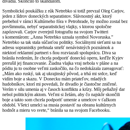
divadla. Skončilo to škandálom.
Symbolickú poukážku z rúk Netrebko si totiž prevzal Oleg Carjov,
jeden z lídrov doneckých separatistov. Slávnostný akt, ktorý
prebehol v rámci Kultúrneho fóra v Petrohrade, by možno zostal bez
povšimnutia, nebyť separatistickej vlajky, s ktorou spoločne
zapózovali. Carjov zverejnil fotografiu na svojom Twitteri
s komentárom: „Anna Netrebko uznala symbol Novoruska.”
Netrebko sa tak stala súčasťou politiky. Sociálnymi sieťami sa na
adresu sopranistky prehnala smršť nenávistných poznámok a
niektorí reklamní partneri s ňou rozviazali spoluprácu. Diva sa
bránila tvrdením, že chcela podporiť doneckú operu, keďže Kyjev
prerušil jej financovanie. Žiadna vlajka vraj nebola v pláne a na
pódiu ju to osobne veľmi zaskočilo, na čo nedokázala zareagovať:
„Mám ako ruský, tak aj ukrajinský pôvod, a trhá mi srdce, keď
vidím boje a skazu. V Donecku mám priateľov, mladých
hudobníkov, ktorí mi povedali, že divadlo je čiastočne zničené.
Verím v silu umenia aj v časoch konfliktu a krízy. Môj peňažný dar
nebol politickým aktom. Veľmi si želám, aby čo najskôr skončili
boje a takto som chcela podporiť umenie a umelcov v ťažkom
období. Všetci umelci sa musia postaviť na obranu kultúrnych
hodnôt a mieru vo svete,“ bránila sa na svojom Facebooku.