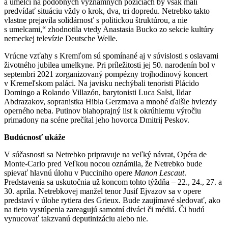
a umelci na podobných významných pozíciách by však mali
predvídať situáciu vždy o krok, dva, tri dopredu. Netrebko takto
vlastne prejavila solidárnosť s politickou štruktúrou, a nie
s umelcami,“ zhodnotila vtedy Anastasia Bucko zo sekcie kultúry
nemeckej televízie Deutsche Welle.
Vrúcne vzťahy s Kremľom sú spomínané aj v súvislosti s oslavami
životného jubilea umelkyne. Pri príležitosti jej 50. narodenín bol v
septembri 2021 zorganizovaný pompézny trojhodinový koncert
v Kremeľskom paláci. Na javisku nechýbali tenoristi Plácido
Domingo a Rolando Villazón, barytonisti Luca Salsi, Ildar
Abdrazakov, sopranistka Hibla Gerzmava a mnohé ďalšie hviezdy
operného neba. Putinov blahoprajný list k okrúhlemu výročiu
primadony na scéne prečítal jeho hovorca Dmitrij Peskov.
Budúcnosť ukáže
V súčasnosti sa Netrebko pripravuje na veľký návrat, Opéra de
Monte-Carlo pred Veľkou nocou oznámila, že Netrebko bude
spievať hlavnú úlohu v Pucciniho opere
Manon Lescaut
.
Predstavenia sa uskutočnia už koncom tohto týždňa – 22., 24., 27. a
30. apríla. Netrebkovej manžel tenor Jusif Ejvazov sa v opere
predstaví v úlohe rytiera des Grieux. Bude zaujímavé sledovať, ako
na tieto vystúpenia zareagujú samotní diváci či médiá. Či budú
vynucovať takzvanú deputinizáciu alebo nie.