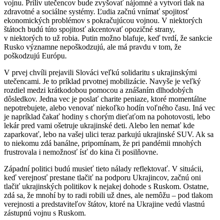
vojnu. Príliv utečencov bude zvyšovať nájomné a vytvorí tlak na
zdravotné a sociálne systémy. Ľudia začnú vnímať spojitosť
ekonomických problémov s pokračujúcou vojnou. V niektorých
štátoch budú túto spojitosť akcentovať opozičné strany,
v niektorých to už robia. Putin možno blafuje, keď tvrdí, že sankcie
Rusko významne nepoškodzujú, ale má pravdu v tom, že
poškodzujú Európu.
V prvej chvíli prejavili Slováci veľkú solidaritu s ukrajinskými
utečencami. Je to príklad prvotnej mobilizácie. Navyše je veľký
rozdiel medzi krátkodobou pomocou a znášaním dlhodobých
dôsledkov. Jedna vec je poslať charite peniaze, ktoré momentálne
nepotrebujete, alebo venovať niekoľko hodín voľného času. Iná vec
je napríklad čakať hodiny s chorým dieťaťom na pohotovosti, lebo
lekár pred vami ošetruje ukrajinské deti. Alebo len nemať kde
zaparkovať, lebo na vašej ulici teraz parkujú ukrajinské SUV. Ak sa
to niekomu zdá banálne, pripomínam, že pri pandémii mnohých
frustrovala i nemožnosť ísť do kina či posilňovne.
Západní politici budú musieť tieto nálady reflektovať. V situácii,
keď verejnosť prestane tlačiť na podporu Ukrajincov, začnú oni
tlačiť ukrajinských politikov k nejakej dohode s Ruskom. Ostatne,
zdá sa, že mnohí by to radi robili už dnes, ale nemôžu – pod tlakom
verejnosti a predstaviteľov štátov, ktoré na Ukrajine vedú vlastnú
zástupnú vojnu s Ruskom.