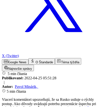
X (Twitter)
Google News
O Štandarde
Téma týždňa
Najnovšie správy
5 min čítania
Publikované:
2022-04-25 05:51:28
|
Autor:
Pavol Minárik
,
5 min čítania
Viacerí komentátori upozorňujú, že sa Rusko usiluje o rýchly
postup. Ako dôvody uvádzajú potrebu prezentácie úspechu pri