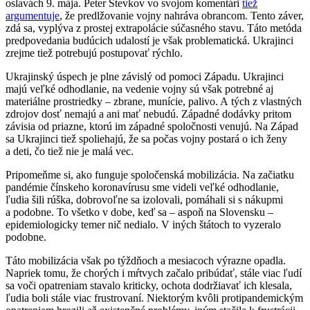
oslavách 9. mája. Peter Števkov vo svojom komentári
tiež
argumentuje
, že predlžovanie vojny nahráva obrancom. Tento záver,
zdá sa, vyplýva z prostej extrapolácie súčasného stavu. Táto metóda
predpovedania budúcich udalostí je však problematická. Ukrajinci
zrejme tiež potrebujú postupovať rýchlo.
Ukrajinský úspech je plne závislý od pomoci Západu. Ukrajinci
majú veľké odhodlanie, na vedenie vojny sú však potrebné aj
materiálne prostriedky – zbrane, munície, palivo. A tých z vlastných
zdrojov dosť nemajú a ani mať nebudú. Západné dodávky pritom
závisia od priazne, ktorú im západné spoločnosti venujú. Na Západ
sa Ukrajinci tiež spoliehajú, že sa počas vojny postará o ich ženy
a deti, čo tiež nie je malá vec.
Pripomeňme si, ako funguje spoločenská mobilizácia. Na začiatku
pandémie čínskeho koronavírusu sme videli veľké odhodlanie,
ľudia šili rúška, dobrovoľne sa izolovali, pomáhali si s nákupmi
a podobne. To všetko v dobe, keď sa – aspoň na Slovensku –
epidemiologicky temer nič nedialo. V iných štátoch to vyzeralo
podobne.
Táto mobilizácia však po týždňoch a mesiacoch výrazne opadla.
Napriek tomu, že chorých i mŕtvych začalo pribúdať, stále viac ľudí
sa voči opatreniam stavalo kriticky, ochota dodržiavať ich klesala,
ľudia boli stále viac frustrovaní. Niektorým kvôli protipandemickým