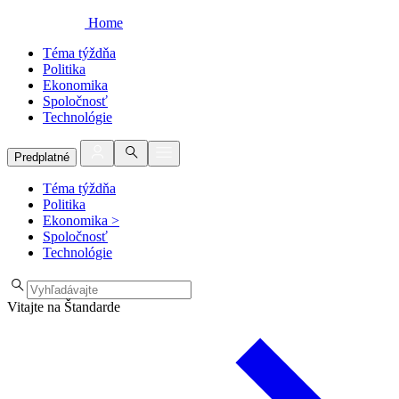
Home
Téma týždňa
Politika
Ekonomika
Spoločnosť
Technológie
Predplatné
Téma týždňa
Politika
Ekonomika
>
Spoločnosť
Technológie
Vitajte na Štandarde