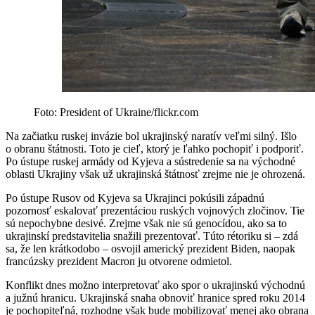
Foto: President of Ukraine/flickr.com
Na začiatku ruskej invázie bol ukrajinský naratív veľmi silný. Išlo
o obranu štátnosti. Toto je cieľ, ktorý je ľahko pochopiť i podporiť.
Po ústupe ruskej armády od Kyjeva a sústredenie sa na východné
oblasti Ukrajiny však už ukrajinská štátnosť zrejme nie je ohrozená.
Po ústupe Rusov od Kyjeva sa Ukrajinci pokúsili západnú
pozornosť eskalovať prezentáciou ruských vojnových zločinov. Tie
sú nepochybne desivé. Zrejme však nie sú genocídou, ako sa to
ukrajinskí predstavitelia snažili prezentovať. Túto rétoriku si – zdá
sa, že len krátkodobo – osvojil americký prezident Biden, naopak
francúzsky prezident Macron ju otvorene odmietol.
Konflikt dnes možno interpretovať ako spor o ukrajinskú východnú
a južnú hranicu. Ukrajinská snaha obnoviť hranice spred roku 2014
je pochopiteľná, rozhodne však bude mobilizovať menej ako obrana