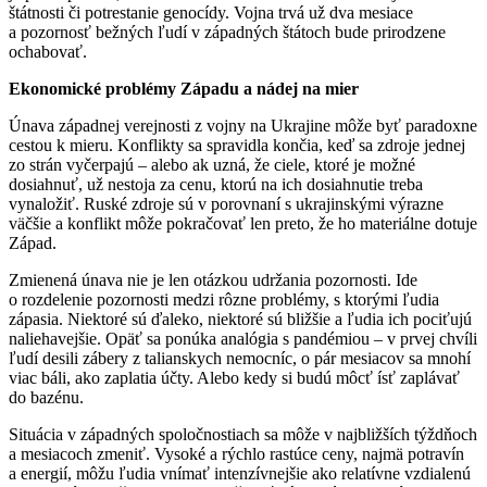
štátnosti či potrestanie genocídy. Vojna trvá už dva mesiace
a pozornosť bežných ľudí v západných štátoch bude prirodzene
ochabovať.
Ekonomické problémy Západu a nádej na mier
Únava západnej verejnosti z vojny na Ukrajine môže byť paradoxne
cestou k mieru. Konflikty sa spravidla končia, keď sa zdroje jednej
zo strán vyčerpajú – alebo ak uzná, že ciele, ktoré je možné
dosiahnuť, už nestoja za cenu, ktorú na ich dosiahnutie treba
vynaložiť. Ruské zdroje sú v porovnaní s ukrajinskými výrazne
väčšie a konflikt môže pokračovať len preto, že ho materiálne dotuje
Západ.
Zmienená únava nie je len otázkou udržania pozornosti. Ide
o rozdelenie pozornosti medzi rôzne problémy, s ktorými ľudia
zápasia. Niektoré sú ďaleko, niektoré sú bližšie a ľudia ich pociťujú
naliehavejšie. Opäť sa ponúka analógia s pandémiou – v prvej chvíli
ľudí desili zábery z talianskych nemocníc, o pár mesiacov sa mnohí
viac báli, ako zaplatia účty. Alebo kedy si budú môcť ísť zaplávať
do bazénu.
Situácia v západných spoločnostiach sa môže v najbližších týždňoch
a mesiacoch zmeniť. Vysoké a rýchlo rastúce ceny, najmä potravín
a energií, môžu ľudia vnímať intenzívnejšie ako relatívne vzdialenú