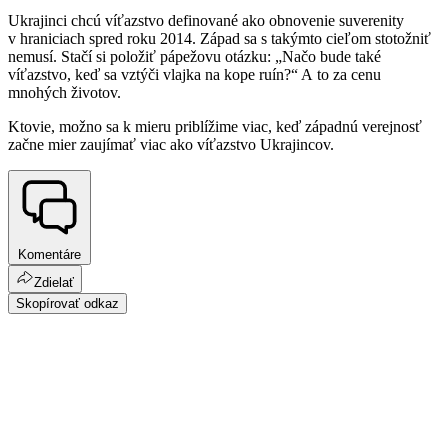
Ukrajinci chcú víťazstvo definované ako obnovenie suverenity
v hraniciach spred roku 2014. Západ sa s takýmto cieľom stotožniť
nemusí. Stačí si položiť pápežovu otázku: „Načo bude také
víťazstvo, keď sa vztýči vlajka na kope ruín?“ A to za cenu
mnohých životov.
Ktovie, možno sa k mieru priblížime viac, keď západnú verejnosť
začne mier zaujímať viac ako víťazstvo Ukrajincov.
Komentáre
Zdielať
Skopírovať odkaz