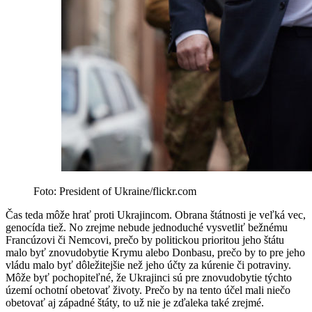
Foto: President of Ukraine/flickr.com
Čas teda môže hrať proti Ukrajincom. Obrana štátnosti je veľká vec,
genocída tiež. No zrejme nebude jednoduché vysvetliť bežnému
Francúzovi či Nemcovi, prečo by politickou prioritou jeho štátu
malo byť znovudobytie Krymu alebo Donbasu, prečo by to pre jeho
vládu malo byť dôležitejšie než jeho účty za kúrenie či potraviny.
Môže byť pochopiteľné, že Ukrajinci sú pre znovudobytie týchto
území ochotní obetovať životy. Prečo by na tento účel mali niečo
obetovať aj západné štáty, to už nie je zďaleka také zrejmé.