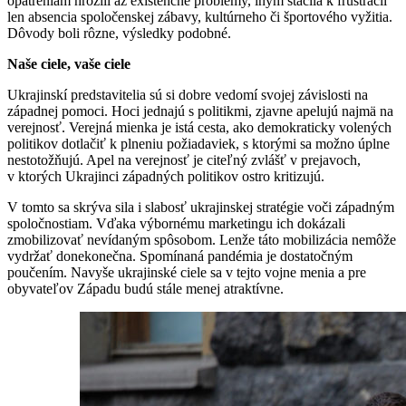
opatreniam hrozili až existenčné problémy, iným stačila k frustrácii
len absencia spoločenskej zábavy, kultúrneho či športového vyžitia.
Dôvody boli rôzne, výsledky podobné.
Naše ciele, vaše ciele
Ukrajinskí predstavitelia sú si dobre vedomí svojej závislosti na
západnej pomoci. Hoci jednajú s politikmi, zjavne apelujú najmä na
verejnosť. Verejná mienka je istá cesta, ako demokraticky volených
politikov dotlačiť k plneniu požiadaviek, s ktorými sa možno úplne
nestotožňujú. Apel na verejnosť je citeľný zvlášť v prejavoch,
v ktorých Ukrajinci západných politikov ostro kritizujú.
V tomto sa skrýva sila i slabosť ukrajinskej stratégie voči západným
spoločnostiam. Vďaka výbornému marketingu ich dokázali
zmobilizovať nevídaným spôsobom. Lenže táto mobilizácia nemôže
vydržať donekonečna. Spomínaná pandémia je dostatočným
poučením. Navyše ukrajinské ciele sa v tejto vojne menia a pre
obyvateľov Západu budú stále menej atraktívne.