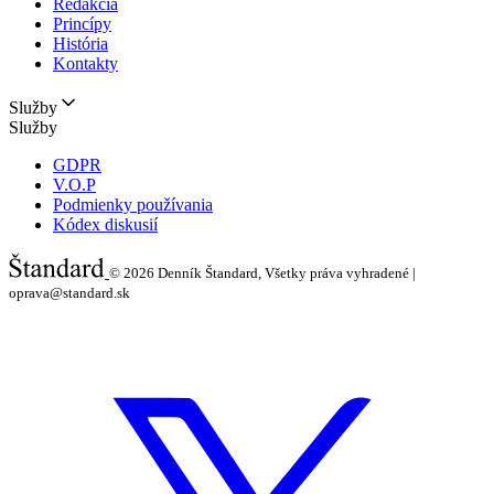
Redakcia
Princípy
História
Kontakty
Služby
Služby
GDPR
V.O.P
Podmienky používania
Kódex diskusií
© 2026
Denník Štandard, Všetky práva vyhradené |
oprava@standard.sk