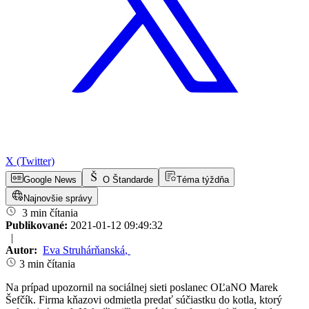
X (Twitter)
Google News
O Štandarde
Téma týždňa
Najnovšie správy
3 min čítania
Publikované:
2021-01-12 09:49:32
|
Autor:
Eva Struhárňanská
,
3 min čítania
Na prípad upozornil na sociálnej sieti poslanec OĽaNO Marek
Šefčík. Firma kňazovi odmietla predať súčiastku do kotla, ktorý