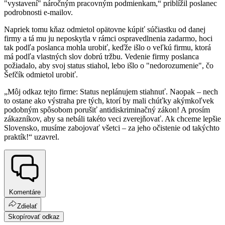
"vystavení" náročným pracovným podmienkam,“ priblížil poslanec
podrobnosti e-mailov.
Napriek tomu kňaz odmietol opätovne kúpiť súčiastku od danej
firmy a tá mu ju neposkytla v rámci ospravedlnenia zadarmo, hoci
tak podľa poslanca mohla urobiť, keďže išlo o veľkú firmu, ktorá
má podľa vlastných slov dobrú tržbu. Vedenie firmy poslanca
požiadalo, aby svoj status stiahol, lebo išlo o "nedorozumenie", čo
Šefčík odmietol urobiť.
„Môj odkaz tejto firme: Status neplánujem stiahnuť. Naopak – nech
to ostane ako výstraha pre tých, ktorí by mali chúťky akýmkoľvek
podobným spôsobom porušiť antidiskriminačný zákon! A prosím
zákazníkov, aby sa nebáli takéto veci zverejňovať. Ak chceme lepšie
Slovensko, musíme zabojovať všetci – za jeho očistenie od takýchto
praktík!“ uzavrel.
Komentáre
Zdielať
Skopírovať odkaz