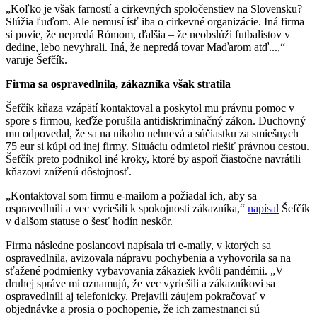
„Koľko je však farností a cirkevných spoločenstiev na Slovensku?
Slúžia ľuďom. Ale nemusí ísť iba o cirkevné organizácie. Iná firma
si povie, že nepredá Rómom, ďalšia – že neobslúži futbalistov v
dedine, lebo nevyhrali. Iná, že nepredá tovar Maďarom atď...,“
varuje Šefčík.
Firma sa ospravedlnila, zákazníka však stratila
Šefčík kňaza vzápätí kontaktoval a poskytol mu právnu pomoc v
spore s firmou, keďže porušila antidiskriminačný zákon. Duchovný
mu odpovedal, že sa na nikoho nehnevá a súčiastku za smiešnych
75 eur si kúpi od inej firmy. Situáciu odmietol riešiť právnou cestou.
Šefčík preto podnikol iné kroky, ktoré by aspoň čiastočne navrátili
kňazovi zníženú dôstojnosť.
„Kontaktoval som firmu e-mailom a požiadal ich, aby sa
ospravedlnili a vec vyriešili k spokojnosti zákazníka,“
napísal
Šefčík
v ďalšom statuse o šesť hodín neskôr.
Firma následne poslancovi napísala tri e-maily, v ktorých sa
ospravedlnila, avizovala nápravu pochybenia a vyhovorila sa na
sťažené podmienky vybavovania zákaziek kvôli pandémii. „V
druhej správe mi oznamujú, že vec vyriešili a zákazníkovi sa
ospravedlnili aj telefonicky. Prejavili záujem pokračovať v
objednávke a prosia o pochopenie, že ich zamestnanci sú