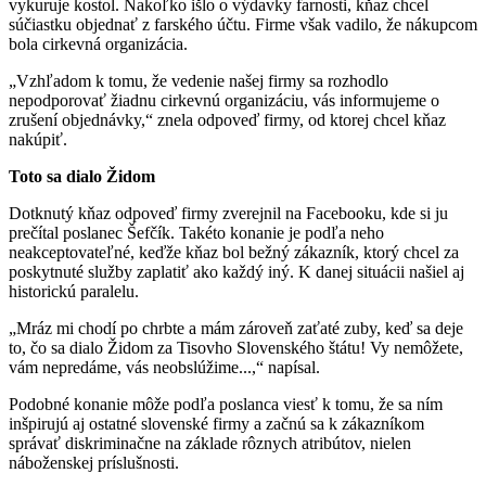
vykuruje kostol. Nakoľko išlo o výdavky farnosti, kňaz chcel
súčiastku objednať z farského účtu. Firme však vadilo, že nákupcom
bola cirkevná organizácia.
„Vzhľadom k tomu, že vedenie našej firmy sa rozhodlo
nepodporovať žiadnu cirkevnú organizáciu, vás informujeme o
zrušení objednávky,“ znela odpoveď firmy, od ktorej chcel kňaz
nakúpiť.
Toto sa dialo Židom
Dotknutý kňaz odpoveď firmy zverejnil na Facebooku, kde si ju
prečítal poslanec Šefčík. Takéto konanie je podľa neho
neakceptovateľné, keďže kňaz bol bežný zákazník, ktorý chcel za
poskytnuté služby zaplatiť ako každý iný. K danej situácii našiel aj
historickú paralelu.
„Mráz mi chodí po chrbte a mám zároveň zaťaté zuby, keď sa deje
to, čo sa dialo Židom za Tisovho Slovenského štátu! Vy nemôžete,
vám nepredáme, vás neobslúžime...,“ napísal.
Podobné konanie môže podľa poslanca viesť k tomu, že sa ním
inšpirujú aj ostatné slovenské firmy a začnú sa k zákazníkom
správať diskriminačne na základe rôznych atribútov, nielen
náboženskej príslušnosti.