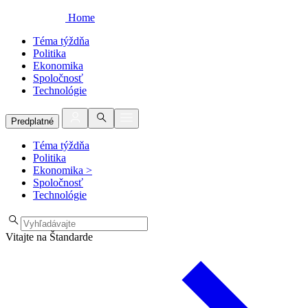
Home
Téma týždňa
Politika
Ekonomika
Spoločnosť
Technológie
Predplatné
Téma týždňa
Politika
Ekonomika
>
Spoločnosť
Technológie
Vitajte na Štandarde