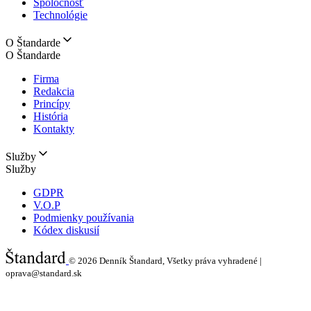
Spoločnosť
Technológie
O Štandarde
O Štandarde
Firma
Redakcia
Princípy
História
Kontakty
Služby
Služby
GDPR
V.O.P
Podmienky používania
Kódex diskusií
© 2026
Denník Štandard, Všetky práva vyhradené |
oprava@standard.sk