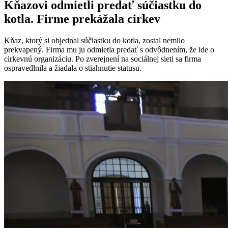
Kňazovi odmietli predať súčiastku do
kotla. Firme prekážala cirkev
Kňaz, ktorý si objednal súčiastku do kotla, zostal nemilo
prekvapený. Firma mu ju odmietla predať s odvôdnením, že ide o
cirkevnú organizáciu. Po zverejnení na sociálnej sieti sa firma
ospravedlnila a žiadala o stiahnutie statusu.