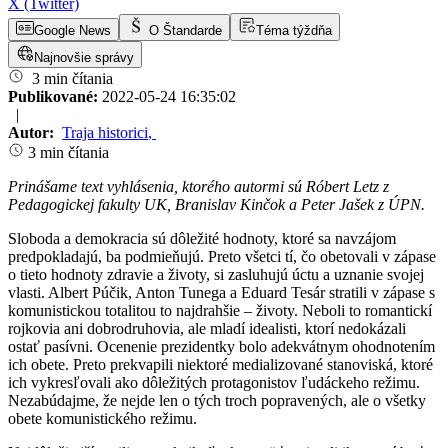
X (Twitter)
Google News
O Štandarde
Téma týždňa
Najnovšie správy
3 min čítania
Publikované:
2022-05-24 16:35:02
|
Autor:
Traja historici
,
3 min čítania
Prinášame text vyhlásenia, ktorého autormi sú Róbert Letz z
Pedagogickej fakulty UK, Branislav Kinčok a Peter Jašek z ÚPN.
Sloboda a demokracia sú dôležité hodnoty, ktoré sa navzájom
predpokladajú, ba podmieňujú. Preto všetci tí, čo obetovali v zápase
o tieto hodnoty zdravie a životy, si zasluhujú úctu a uznanie svojej
vlasti. Albert Púčik, Anton Tunega a Eduard Tesár stratili v zápase s
komunistickou totalitou to najdrahšie – životy. Neboli to romantickí
rojkovia ani dobrodruhovia, ale mladí idealisti, ktorí nedokázali
ostať pasívni. Ocenenie prezidentky bolo adekvátnym ohodnotením
ich obete. Preto prekvapili niektoré medializované stanoviská, ktoré
ich vykresľovali ako dôležitých protagonistov ľudáckeho režimu.
Nezabúdajme, že nejde len o tých troch popravených, ale o všetky
obete komunistického režimu.