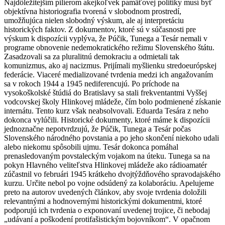
Najdôležitejším pilierom akejkoľvek pamäťovej politiky musí byť
objektívna historiografia tvorená v slobodnom prostredí,
umožňujúca nielen slobodný výskum, ale aj interpretáciu
historických faktov. Z dokumentov, ktoré sú v súčasnosti pre
výskum k dispozícii vyplýva, že Púčik, Tunega a Tesár nemali v
programe obnovenie nedemokratického režimu Slovenského štátu.
Zasadzovali sa za pluralitnú demokraciu a odmietali tak
komunizmus, ako aj nacizmus. Prijímali myšlienku stredoeurópskej
federácie. Viaceré medializované tvrdenia medzi ich angažovaním
sa v rokoch 1944 a 1945 nediferencujú. Po príchode na
vysokoškolské štúdiá do Bratislavy sa stali frekventantmi Vyššej
vodcovskej školy Hlinkovej mládeže, čím bolo podmienené získanie
internátu. Tento kurz však neabsolvovali. Eduarda Tesára z neho
dokonca vylúčili. Historické dokumenty, ktoré máme k dispozícii
jednoznačne nepotvrdzujú, že Púčik, Tunega a Tesár počas
Slovenského národného povstania a po jeho skončení niekoho udali
alebo niekomu spôsobili ujmu. Tesár dokonca pomáhal
prenasledovaným povstaleckým vojakom na úteku. Tunega sa na
pokyn Hlavného veliteľstva Hlinkovej mládeže ako rádioamatér
zúčastnil vo februári 1945 krátkeho dvojtýždňového spravodajského
kurzu. Určite nebol po vojne odsúdený za kolaboráciu. Apelujeme
preto na autorov uvedených článkov, aby svoje tvrdenia doložili
relevantnými a hodnovernými historickými dokumentmi, ktoré
podporujú ich tvrdenia o exponovaní uvedenej trojice, či nebodaj
„udávaní a poškodení protifašistickým bojovníkom“. V opačnom