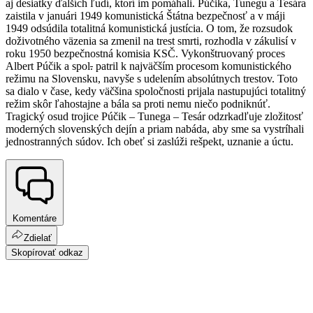
aj desiatky ďalších ľudí, ktorí im pomáhali. Púčika, Tunegu a Tesára
zaistila v januári 1949 komunistická Štátna bezpečnosť a v máji
1949 odsúdila totalitná komunistická justícia. O tom, že rozsudok
doživotného väzenia sa zmenil na trest smrti, rozhodla v zákulisí v
roku 1950 bezpečnostná komisia KSČ. Vykonštruovaný proces
Albert Púčik a spol
.
patril k najväčším procesom komunistického
režimu na Slovensku, navyše s udelením absolútnych trestov. Toto
sa dialo v čase, kedy väčšina spoločnosti prijala nastupujúci totalitný
režim skôr ľahostajne a bála sa proti nemu niečo podniknúť.
Tragický osud trojice Púčik – Tunega – Tesár odzrkadľuje zložitosť
moderných slovenských dejín a priam nabáda, aby sme sa vystríhali
jednostranných súdov. Ich obeť si zaslúži rešpekt, uznanie a úctu.
Komentáre
Zdielať
Skopírovať odkaz