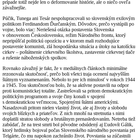
prípade totiž nejde len o deformovanie histórie, ale o niečo oveľa
závažnejšie.
Púčik, Tunega ani Tesár nespolupracovali so slovenským exilovým
politikom Ferdinandom Ďurčanským. Dôvodov, prečo vystúpili po
vojne, bolo viac: Neriešená otázka postavenia Slovenska
v obnovenom Československu, režim Národného frontu, ktorý
nepripúšťal politickú opozíciu a v ktorom mali rozhodujúce
postavenie komunisti, zlá hospodárska situácia a útoky na katolícku
cirkev – poštátnenie cirkevného školstva, zastavenie cirkevnej tlače
a rušenie náboženských spolkov.
Rovnako závažný je fakt, že v mediálnych článkoch minimálne
rezonovala skutočnosť, prečo boli všetci traja ocenení najvyšším
štátnym vyznamenaním. Nebolo to pre ich minulosť v rokoch 1944
a 1945. Tou skutočnosťou bolo, že sa aktívne postavili na odpor
proti komunistickej totalite. Zastrešovali sa pritom demokratickým
politickým programom a svoje činy konali v spojení
s demokratickou veľmocou, Spojenými štátmi americkými.
Nasadzovali pritom nielen vlastný život, ale aj životy a slobodu
svojich blízkych a priateľov. Z nich mnohí na stretnutia s nimi
doplatili stratou slobody a brutálnym prenasledovaním. Netreba tiež
zabúdať, že na trest smrti bol pôvodne odsúdený aj Ľudovít Gálik,
ktorý hrdinsky bojoval počas Slovenského národného povstania pri
Telgárte, čo mu napokon zachránilo život. Povstania sa zúčastnili