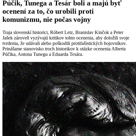
Púčik, Tunega a Tesár boli a majú byť
ocenení za to, čo urobili proti
komunizmu, nie počas vojny
Traja slovenskí historici, Róbert Letz, Branislav Kinčok a Peter
Jašek zároveň vyzývajú kritikov tohto ocenenia, aby doložili svoje
tvrdenia, že udávali alebo poškodili protifašistických bojovníkov.
Prinášame stanovisko troch historikov k otázke ocenenia Alberta
Púčika, Antona Tunegu a Eduarda Tesára.