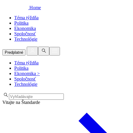
Home
Téma týždňa
Politika
Ekonomika
Spoločnosť
Technológie
Predplatné
Téma týždňa
Politika
Ekonomika
>
Spoločnosť
Technológie
Vitajte na Štandarde