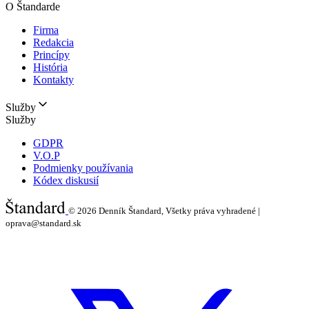
O Štandarde
Firma
Redakcia
Princípy
História
Kontakty
Služby
Služby
GDPR
V.O.P
Podmienky používania
Kódex diskusií
© 2026
Denník Štandard, Všetky práva vyhradené |
oprava@standard.sk