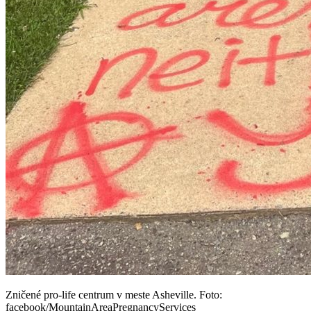
Zničené pro-life centrum v meste Asheville. Foto:
facebook/MountainAreaPregnancyServices