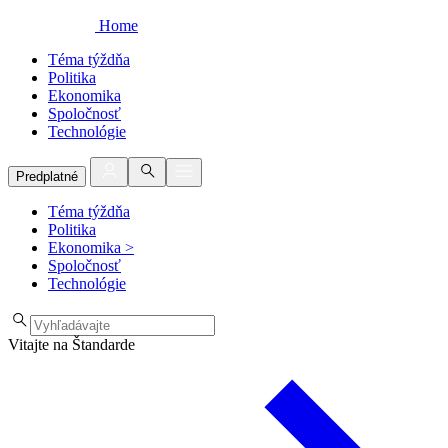
Home
Téma týždňa
Politika
Ekonomika
Spoločnosť
Technológie
Predplatné
Téma týždňa
Politika
Ekonomika
>
Spoločnosť
Technológie
Vitajte na Štandarde