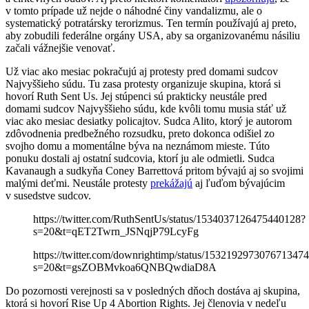
v tomto prípade už nejde o náhodné činy vandalizmu, ale o
systematický potratársky terorizmus. Ten termín používajú aj preto,
aby zobudili federálne orgány USA, aby sa organizovanému násiliu
začali vážnejšie venovať.
Už viac ako mesiac pokračujú aj protesty pred domami sudcov
Najvyššieho súdu. Tu zasa protesty organizuje skupina, ktorá si
hovorí Ruth Sent Us. Jej stúpenci sú prakticky neustále pred
domami sudcov Najvyššieho súdu, kde kvôli tomu musia stáť už
viac ako mesiac desiatky policajtov. Sudca Alito, ktorý je autorom
zdôvodnenia predbežného rozsudku, preto dokonca odišiel zo
svojho domu a momentálne býva na neznámom mieste. Túto
ponuku dostali aj ostatní sudcovia, ktorí ju ale odmietli. Sudca
Kavanaugh a sudkyňa Coney Barrettová pritom bývajú aj so svojimi
malými deťmi. Neustále protesty
prekážajú
aj ľuďom bývajúcim
v susedstve sudcov.
https://twitter.com/RuthSentUs/status/1534037126475440128?
s=20&t=qET2Twrn_JSNqjP79LcyFg
https://twitter.com/downrightimp/status/153219297307671347
s=20&t=gsZOBMvkoa6QNBQwdiaD8A
Do pozornosti verejnosti sa v posledných dňoch dostáva aj skupina,
ktorá si hovorí Rise Up 4 Abortion Rights. Jej členovia v nedeľu