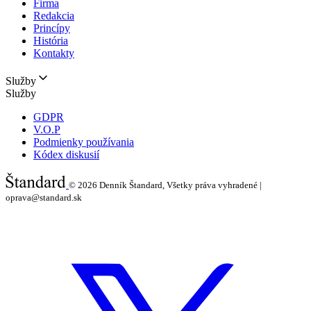
Firma
Redakcia
Princípy
História
Kontakty
Služby
Služby
GDPR
V.O.P
Podmienky používania
Kódex diskusií
© 2026
Denník Štandard, Všetky práva vyhradené |
oprava@standard.sk