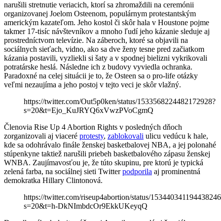
narušili stretnutie veriacich, ktorí sa zhromaždili na ceremónii
organizovanej Joelom Osteenom, populárnym protestantským
americkým kazateľom. Jeho kostol či skôr hala v Houstone pojme
takmer 17-tisíc návštevníkov a mnoho ľudí jeho kázanie sleduje aj
prostredníctvom televízie. Na záberoch, ktoré sa objavili na
sociálnych sieťach, vidno, ako sa dve ženy tesne pred začiatkom
kázania postavili, vyzliekli si šaty a v spodnej bielizni vykrikovali
potratárske heslá. Následne ich z budovy vyviedla ochranka.
Paradoxné na celej situácii je to, že Osteen sa o pro-life otázky
veľmi nezaujíma a jeho postoj v tejto veci je skôr vlažný.
https://twitter.com/Out5p0ken/status/1533568224482172928?
s=20&t=Ejo_KuJRYQ6xVwzPVoCgmQ
Členovia Rise Up 4 Abortion Rights v posledných dňoch
zorganizovali aj viaceré
protesty
,
zablokovali
ulicu vedúcu k hale,
kde sa odohrávalo finále ženskej basketbalovej NBA, a jej polonahé
stúpenkyne taktiež narušili priebeh basketbalového zápasu ženskej
WNBA. Zaujímavosťou je, že túto skupinu, pre ktorú je typická
zelená farba, na sociálnej sieti Twitter
podporila
aj prominentná
demokratka Hillary Clintonová.
https://twitter.com/riseup4abortion/status/15344034119443824
s=20&t=h-DkNImbdcOr9EkkUKeyqQ