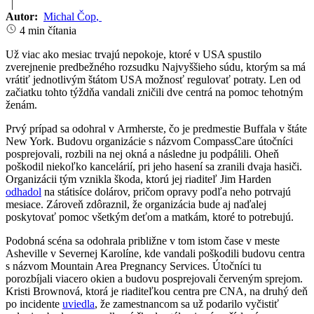
|
Autor:
Michal Čop
,
4 min čítania
Už viac ako mesiac trvajú nepokoje, ktoré v USA spustilo
zverejnenie predbežného rozsudku Najvyššieho súdu, ktorým sa má
vrátiť jednotlivým štátom USA možnosť regulovať potraty. Len od
začiatku tohto týždňa vandali zničili dve centrá na pomoc tehotným
ženám.
Prvý prípad sa odohral v Armherste, čo je predmestie Buffala v štáte
New York. Budovu organizácie s názvom CompassCare útočníci
posprejovali, rozbili na nej okná a následne ju podpálili. Oheň
poškodil niekoľko kancelárií, pri jeho hasení sa zranili dvaja hasiči.
Organizácii tým vznikla škoda, ktorú jej riaditeľ Jim Harden
odhadol
na státisíce dolárov, pričom opravy podľa neho potrvajú
mesiace. Zároveň zdôraznil, že organizácia bude aj naďalej
poskytovať pomoc všetkým deťom a matkám, ktoré to potrebujú.
Podobná scéna sa odohrala približne v tom istom čase v meste
Asheville v Severnej Karolíne, kde vandali poškodili budovu centra
s názvom Mountain Area Pregnancy Services. Útočníci tu
porozbíjali viacero okien a budovu posprejovali červeným sprejom.
Kristi Brownová, ktorá je riaditeľkou centra pre CNA, na druhý deň
po incidente
uviedla
, že zamestnancom sa už podarilo vyčistiť