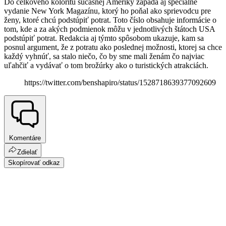
Do celkového koloritu súčasnej Ameriky zapadá aj špeciálne
vydanie New York Magazínu, ktorý ho poňal ako sprievodcu pre
ženy, ktoré chcú podstúpiť potrat. Toto číslo obsahuje informácie o
tom, kde a za akých podmienok môžu v jednotlivých štátoch USA
podstúpiť potrat. Redakcia aj týmto spôsobom ukazuje, kam sa
posnul argument, že z potratu ako poslednej možnosti, ktorej sa chce
každý vyhnúť, sa stalo niečo, čo by sme mali ženám čo najviac
uľahčiť a vydávať o tom brožúrky ako o turistických atrakciách.
https://twitter.com/benshapiro/status/1528718639377092609
Komentáre
Zdielať
Skopírovať odkaz