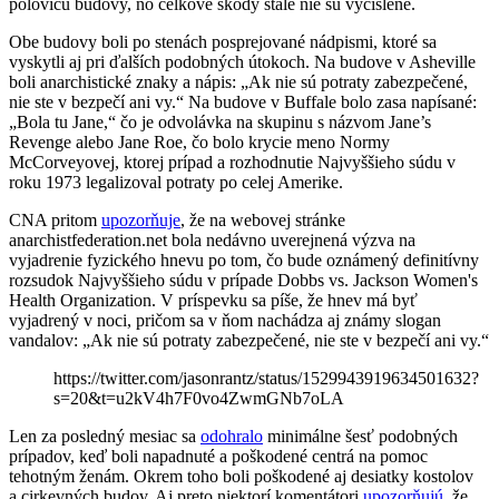
polovicu budovy, no celkové škody stále nie sú vyčíslené.
Obe budovy boli po stenách posprejované nádpismi, ktoré sa
vyskytli aj pri ďalších podobných útokoch. Na budove v Asheville
boli anarchistické znaky a nápis: „Ak nie sú potraty zabezpečené,
nie ste v bezpečí ani vy.“ Na budove v Buffale bolo zasa napísané:
„Bola tu Jane,“ čo je odvolávka na skupinu s názvom Jane’s
Revenge alebo Jane Roe, čo bolo krycie meno Normy
McCorveyovej, ktorej prípad a rozhodnutie Najvyššieho súdu v
roku 1973 legalizoval potraty po celej Amerike.
CNA pritom
upozorňuje
, že na webovej stránke
anarchistfederation.net bola nedávno uverejnená výzva na
vyjadrenie fyzického hnevu po tom, čo bude oznámený definitívny
rozsudok Najvyššieho súdu v prípade Dobbs vs. Jackson Women's
Health Organization. V príspevku sa píše, že hnev má byť
vyjadrený v noci, pričom sa v ňom nachádza aj známy slogan
vandalov: „Ak nie sú potraty zabezpečené, nie ste v bezpečí ani vy.“
https://twitter.com/jasonrantz/status/1529943919634501632?
s=20&t=u2kV4h7F0vo4ZwmGNb7oLA
Len za posledný mesiac sa
odohralo
minimálne šesť podobných
prípadov, keď boli napadnuté a poškodené centrá na pomoc
tehotným ženám. Okrem toho boli poškodené aj desiatky kostolov
a cirkevných budov. Aj preto niektorí komentátori
upozorňujú
, že