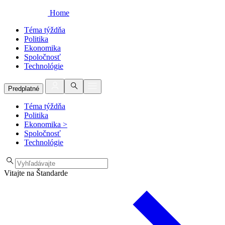
Home
Téma týždňa
Politika
Ekonomika
Spoločnosť
Technológie
Predplatné
Téma týždňa
Politika
Ekonomika
>
Spoločnosť
Technológie
Vitajte na Štandarde