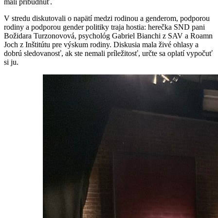
mali pribudnúť.
V stredu diskutovali o napätí medzi rodinou a genderom, podporou
rodiny a podporou gender politiky traja hostia: herečka SND pani
Božidara Turzonovová, psychológ Gabriel Bianchi z SAV a Roamn
Joch z Inštitútu pre výskum rodiny. Diskusia mala živé ohlasy a
dobrú sledovanosť, ak ste nemali príležitosť, určte sa oplatí vypočuť
si ju.