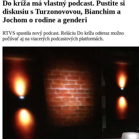
Do kríža má vlastný podcast. Pustite si
diskusiu s Turzonovovou, Bianchim a
Jochom o rodine a genderi
RTVS spustila nový podcast. Reláciu Do kríža odteraz možno
počúvať aj na viacerých podcastových platformách.