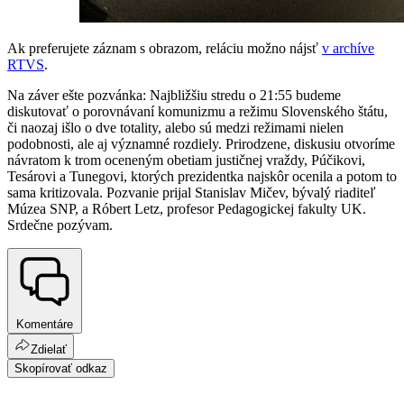
Ak preferujete záznam s obrazom, reláciu možno nájsť
v archíve
RTVS
.
Na záver ešte pozvánka: Najbližšiu stredu o 21:55 budeme
diskutovať o porovnávaní komunizmu a režimu Slovenského štátu,
či naozaj išlo o dve totality, alebo sú medzi režimami nielen
podobnosti, ale aj významné rozdiely. Prirodzene, diskusiu otvoríme
návratom k trom oceneným obetiam justičnej vraždy, Púčikovi,
Tesárovi a Tunegovi, ktorých prezidentka najskôr ocenila a potom to
sama kritizovala. Pozvanie prijal Stanislav Mičev, bývalý riaditeľ
Múzea SNP, a Róbert Letz, profesor Pedagogickej fakulty UK.
Srdečne pozývam.
Komentáre
Zdielať
Skopírovať odkaz