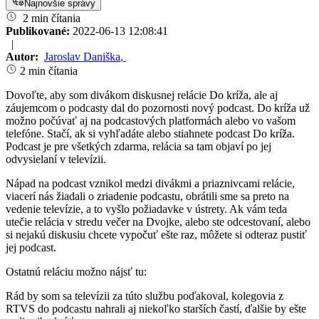
Najnovšie správy
2 min čítania
Publikované:
2022-06-13 12:08:41
|
Autor:
Jaroslav Daniška
,
2 min čítania
Dovoľte, aby som divákom diskusnej relácie Do kríža, ale aj
záujemcom o podcasty dal do pozornosti nový podcast. Do kríža už
možno počúvať aj na podcastových platformách alebo vo vašom
telefóne. Stačí, ak si vyhľadáte alebo stiahnete podcast Do kríža.
Podcast je pre všetkých zdarma, relácia sa tam objaví po jej
odvysielaní v televízii.
Nápad na podcast vznikol medzi divákmi a priaznivcami relácie,
viacerí nás žiadali o zriadenie podcastu, obrátili sme sa preto na
vedenie televízie, a to vyšlo požiadavke v ústrety. Ak vám teda
utečie relácia v stredu večer na Dvojke, alebo ste odcestovaní, alebo
si nejakú diskusiu chcete vypočuť ešte raz, môžete si odteraz pustiť
jej podcast.
Ostatnú reláciu možno nájsť tu:
Rád by som sa televízii za túto službu poďakoval, kolegovia z
RTVS do podcastu nahrali aj niekoľko starších častí, ďalšie by ešte