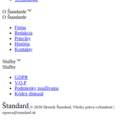
O Štandarde
O Štandarde
Firma
Redakcia
Princípy
História
Kontakty
Služby
Služby
GDPR
V.O.P
Podmienky používania
Kódex diskusií
© 2026
Denník Štandard, Všetky práva vyhradené |
oprava@standard.sk