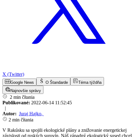
X (Twitter)
Google News
O Štandarde
Téma týždňa
Najnovšie správy
2 min čítania
Publikované:
2022-06-14 11:52:45
|
Autor:
Juraj Hajko
,
2 min čítania
V Rakúsku sa spojili ekologické plány a znižovanie energetickej
závislosti od ruských surovín. Náš západný ekologický sused chcel