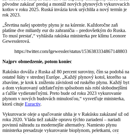
pôvodne zakázať predaj a montáž nových plynových vykurovacích
kotlov v roku 2025. Ruská invázia krok urýchlila a nový termín je
rok 2023.
„Štvrtina našej spotreby plynu je na kúrenie. Každoročne zaň
platíme dve miliardy eur do zahraničia – predovšetkým do Ruska.
To musí prestať,“ vyhlásila rakúska ministerka pre klímu Leonore
Gewesslerová.
https://twitter.com/lgewessler/status/1536383334867148803
Najprv obmedzenie, potom koniec
Rakúsko dováža z Ruska až 80 percent suroviny, čím sa podobá na
ostatné štáty v strednej Európe. „Každý plynový kotol, ktorého sa
zbavíme, je krok k zníženiu závislosti od ruského plynu. Každý byt
a dom vykurovaný udržateľným spôsobom nás robí slobodnejšími
a ťažšie vydierateľnými. Preto bude od roku 2023 vykurovanie
plynom v nových budovách minulosťou,“ vysvetľuje ministerka,
ktorú cituje
Euractiv
.
Vykurovacie oleje a spaľovanie uhlia je v Rakúsku zakázané už od
roku 2020. Vláda tiež zakáže opravu týchto zariadení – nariadi
povinnú náhradu za modernejšie alternatívy. Namiesto plynu
ministerka presadzuje vykurovanie bioplynom, peletkami, cez