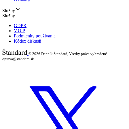
Služby
Služby
GDPR
V.O.P
Podmienky používania
Kódex diskusií
© 2026
Denník Štandard, Všetky práva vyhradené |
oprava@standard.sk