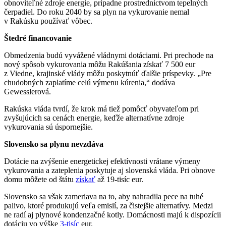
obnoviteľné zdroje energie, prípadne prostredníctvom tepelných
čerpadiel. Do roku 2040 by sa plyn na vykurovanie nemal
v Rakúsku používať vôbec.
Štedré financovanie
Obmedzenia budú vyvážené vládnymi dotáciami. Pri prechode na
nový spôsob vykurovania môžu Rakúšania získať 7 500 eur
z Viedne, krajinské vlády môžu poskytnúť ďalšie príspevky. „Pre
chudobných zaplatíme celú výmenu kúrenia,“ dodáva
Gewesslerová.
Rakúska vláda tvrdí, že krok má tiež pomôcť obyvateľom pri
zvyšujúcich sa cenách energie, keďže alternatívne zdroje
vykurovania sú úspornejšie.
Slovensko sa plynu nevzdáva
Dotácie na zvýšenie energetickej efektívnosti vrátane výmeny
vykurovania a zateplenia poskytuje aj slovenská vláda. Pri obnove
domu môžete od štátu
získať
až 19-tisíc eur.
Slovensko sa však zameriava na to, aby nahradila pece na tuhé
palivo, ktoré produkujú veľa emisií, za čistejšie alternatívy. Medzi
ne radí aj plynové kondenzačné kotly. Domácnosti majú k dispozícii
dotáciu vo výške
3-tisíc
eur.