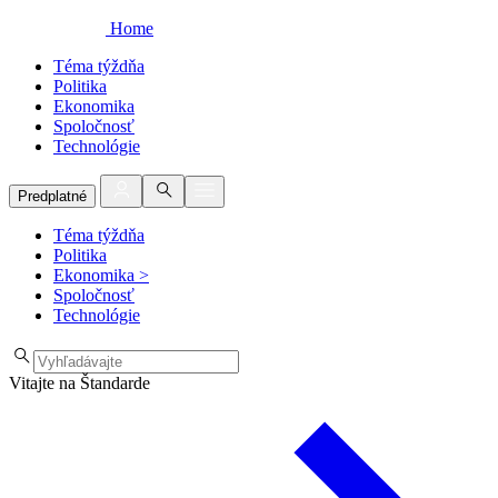
Home
Téma týždňa
Politika
Ekonomika
Spoločnosť
Technológie
Predplatné
Téma týždňa
Politika
Ekonomika
>
Spoločnosť
Technológie
Vitajte na Štandarde