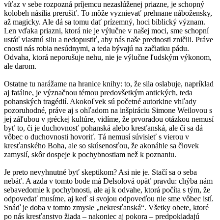
víťaz v sebe rozpozná príjemcu nezaslúženej priazne, je schopný
kolobeh násilia prerušiť. To môže vyznievať prehnane nábožensky,
až magicky. Ale dá sa tomu dať prízemný, hoci biblický význam.
Len vďaka priazni, ktorá nie je výlučne v našej moci, sme schopní
ustáť vlastnú silu a nedopustiť, aby nás naše prednosti zničili. Práve
cnosti nás robia nesúdnymi, a teda bývajú na začiatku pádu.
Odvaha, ktorá neporušuje nehu, nie je výlučne ľudským výkonom,
ale darom.
Ostatne tu narážame na hranice knihy: to, že sila oslabuje, napríklad
aj fatálne, je význačnou témou predovšetkým antických, teda
pohanských tragédií. Akokoľvek sú početné autorkine vhľady
pozoruhodné, práve aj s ohľadom na inšpiráciu Simone Weilovou s
jej záľubou v gréckej kultúre, vidíme, že prvoradou otázkou nemusí
byť to, či je duchovnosť pohanská alebo kresťanská, ale či sa dá
vôbec o duchovnosti hovoriť. Tá nemusí súvisieť s vierou v
kresťanského Boha, ale so skúsenosťou, že akonáhle sa človek
zamyslí, skôr dospeje k pochybnostiam než k poznaniu.
Je preto nevyhnutné byť skeptikom? Asi nie je. Stačí sa o seba
nebáť. A azda v tomto bode má Delsolová opäť pravdu: chýba nám
sebavedomie k pochybnosti, ale aj k odvahe, ktorá počíta s tým, že
odpovedať musíme, aj keď si svojou odpoveďou nie sme vôbec istí.
Snáď je doba v tomto zmysle „nekresťanská“. Všetky obete, ktoré
po nás kresťanstvo žiada – nakoniec aj pokora – predpokladajú