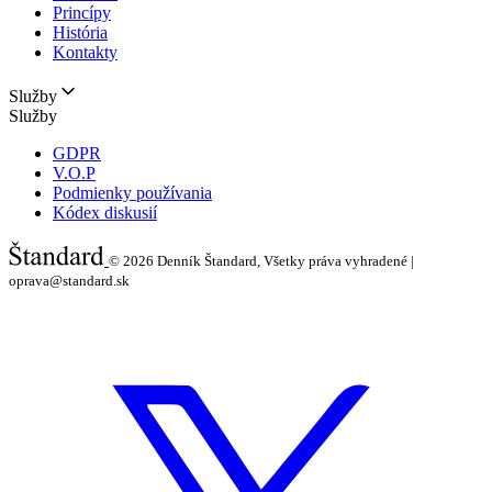
Princípy
História
Kontakty
Služby
Služby
GDPR
V.O.P
Podmienky používania
Kódex diskusií
© 2026
Denník Štandard, Všetky práva vyhradené |
oprava@standard.sk