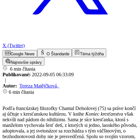
X (Twitter)
Google News
O Štandarde
Téma týždňa
Najnovšie správy
6 min čítania
Publikované:
2022-09-05 06:33:09
|
Autor:
Tereza Matějčková
,
6 min čítania
Podľa francúzskej filozofky Chantal Delsolovej (75) sa práve končí
aj účtuje s kresťanskou kultúrou. V knihe
Koniec kresťanstva
však
nekvíli nad pádom do nihilizmu. Sama je síce kresťanka, ktorá s
manželom vychovala šesť detí, z ktorých si jedno, laoského pôvodu,
adoptovala, a jej svetonázor sa rozchádza s tým väčšinovým, o
bezhodnotovosti doby nie je presvedčená. Spolu so svojím vzorom,