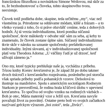
francúzskou filozofkou a novinárkou Simone Weilovou, má skôr za
to, že bezhodnotovosť u človeka, tohto skupinového tvora,
neexistuje.
Človek totiž podlieha dobe, skupine, teda určitému „my“, viac než
vlastnému ja. Prirodzene sa oddávame módam, klišé a frázam – a to
všetko vyrastá z toho, čo si práve obzvlášť ceníme, teda z dobových
hodnôt. Aj tá verzia individualizmu, ktorú ponúka súčasná
spoločnosť, tkvie málokedy v odvahe stáť sám za seba, aj keby to
znamenalo, že človek zostane úplne sám. Súčasný individualizmus
tkvie skôr v nároku na uznanie spoločensky prefabrikovanej
individuality. Inými slovami, aj v individualizovanej spoločnosti
platí veta Theodora Adorna: „U väčšiny ľudí je už drzosť, keď
užívajú zámeno ja.“
Ono my, ktoré typicky prehlušuje naše ja, vychádza z príbehu.
Tézou knihy
Koniec kresťanstva
je, že západ žil po dobu takmer
dvoch tisícročí z kresťanského rozprávania, posledného pol storočia
však spriada príbehy podľa pohanských vzorov. Delsolová to
ilustruje na manželstve. Spolu s americkým sociológom Rodneym
Starkom je presvedčená, že rodina hrala kľúčovú úlohu v upevnení
kresťanstva. To spočíva od svojho vzniku na rodinných väzbách –
Boh je otec, Mária materský vzor a Ježiš syn. Kresťania navyše
považujú život za posvätný. Ostatne preto boli vo svojich začiatkoch
nazývaní gréckym výrazom „hoi zoioi“, teda „živúci“.