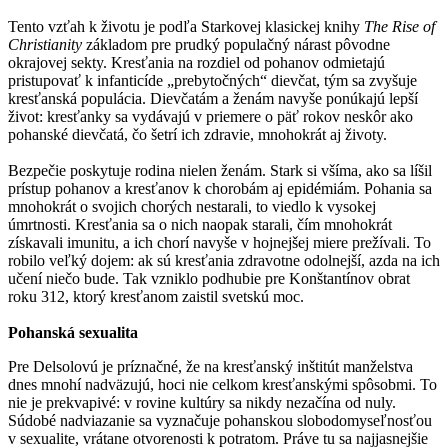
Tento vzťah k životu je podľa Starkovej klasickej knihy
The Rise of
Christianity
základom pre prudký populačný nárast pôvodne
okrajovej sekty. Kresťania na rozdiel od pohanov odmietajú
pristupovať k infanticíde „prebytočných“ dievčat, tým sa zvyšuje
kresťanská populácia. Dievčatám a ženám navyše ponúkajú lepší
život: kresťanky sa vydávajú v priemere o päť rokov neskôr ako
pohanské dievčatá, čo šetrí ich zdravie, mnohokrát aj životy.
Bezpečie poskytuje rodina nielen ženám. Stark si všíma, ako sa líšil
prístup pohanov a kresťanov k chorobám aj epidémiám. Pohania sa
mnohokrát o svojich chorých nestarali, to viedlo k vysokej
úmrtnosti. Kresťania sa o nich naopak starali, čím mnohokrát
získavali imunitu, a ich chorí navyše v hojnejšej miere prežívali. To
robilo veľký dojem: ak sú kresťania zdravotne odolnejší, azda na ich
učení niečo bude. Tak vzniklo podhubie pre Konštantínov obrat
roku 312, ktorý kresťanom zaistil svetskú moc.
Pohanská sexualita
Pre Delsolovú je príznačné, že na kresťanský inštitút manželstva
dnes mnohí nadväzujú, hoci nie celkom kresťanskými spôsobmi. To
nie je prekvapivé: v rovine kultúry sa nikdy nezačína od nuly.
Súdobé nadviazanie sa vyznačuje pohanskou slobodomyseľnosťou
v sexualite, vrátane otvorenosti k potratom. Práve tu sa najjasnejšie