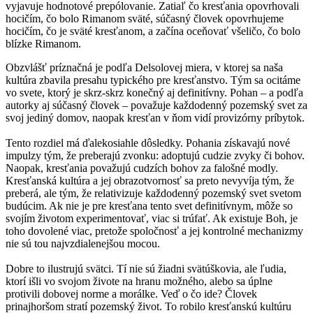
vyjavuje hodnotové prepólovanie. Zatiaľ čo kresťania opovrhovali
hocičím, čo bolo Rimanom sväté, súčasný človek opovrhujeme
hocičím, čo je sväté kresťanom, a začína oceňovať všeličo, čo bolo
blízke Rimanom.
Obzvlášť príznačná je podľa Delsolovej miera, v ktorej sa naša
kultúra zbavila presahu typického pre kresťanstvo. Tým sa ocitáme
vo svete, ktorý je skrz-skrz konečný aj definitívny. Pohan – a podľa
autorky aj súčasný človek – považuje každodenný pozemský svet za
svoj jediný domov, naopak kresťan v ňom vidí provizórny príbytok.
Tento rozdiel má ďalekosiahle dôsledky. Pohania získavajú nové
impulzy tým, že preberajú zvonku: adoptujú cudzie zvyky či bohov.
Naopak, kresťania považujú cudzích bohov za falošné modly.
Kresťanská kultúra a jej obrazotvornosť sa preto nevyvíja tým, že
preberá, ale tým, že relativizuje každodenný pozemský svet svetom
budúcim. Ak nie je pre kresťana tento svet definitívnym, môže so
svojím životom experimentovať, viac si trúfať. Ak existuje Boh, je
toho dovolené viac, pretože spoločnosť a jej kontrolné mechanizmy
nie sú tou najvzdialenejšou mocou.
Dobre to ilustrujú svätci. Tí nie sú žiadni svätúškovia, ale ľudia,
ktorí išli vo svojom živote na hranu možného, alebo sa úplne
protivili dobovej norme a morálke. Veď o čo ide? Človek
prinajhoršom stratí pozemský život. To robilo kresťanskú kultúru