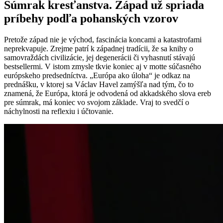
Súmrak kresťanstva. Západ už spriada
príbehy podľa pohanských vzorov
Pretože západ nie je východ, fascinácia koncami a katastrofami
neprekvapuje. Zrejme patrí k západnej tradícii, že sa knihy o
samovraždách civilizácie, jej degenerácii či vyhasnutí stávajú
bestsellermi. V istom zmysle tkvie koniec aj v motte súčasného
európskeho predsedníctva. „Európa ako úloha“ je odkaz na
prednášku, v ktorej sa Václav Havel zamýšľa nad tým, čo to
znamená, že Európa, ktorá je odvodená od akkadského slova ereb
pre súmrak, má koniec vo svojom základe. Vraj to svedčí o
náchylnosti na reflexiu i účtovanie.