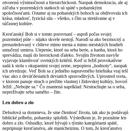
otvorenú výnimočnosti a hierarchickosti. Naopak demokracia, ale aj
záľuba v pozemských statkoch sú späté s pohanskými
spoločnosťami. Ostatne aj na pohanských bohoch sa obdivovala ich
krása, mladosť, fyzická sila – všetko, s čím sa stretávame aj v
súčasnej kultúre.
Kresťanský Boh si v tomto porovnaní – aspoň počas svojej
pozemskej púte – nijako skvele nestojí. Narodí sa ako bezmocný a
prenasledovaný v chlieve mimo mesta a mimo mestských hradieb
umučený umiera. Utrpenie, ktoré na seba berie, a hanba, ktorá ho
sprevádza, majú do heroickosti ďaleko. Svojím životom navyše
vyjavuje klamlivosť svetských kritérií. Keď si Ježiš provokatívne
sadá k stolu s okupantmi svojej zeme, nepopiera „hodnoty“, naopak
ich utvrdzuje. Veď Boh sa z jedného napraveného hriešnika vraj teší
viac ako z deväťdesiatich deviatich spravodlivých. Uprostred sveta,
v ktorom panuje strach o prežitie vlastnej i židovskej kultúry, hovorí
Ježiš: „Nebojte sa.“ Čo znamená napríklad: Nestrachujte sa o seba,
neprežívajte seba samého – žite.
Len dobro a zlo
Delsolová sa domnieva, že sme členitosť života, tak ako ju podávajú
biblické príbehy, pohansky sploštili. Výsledkom je, že poznáme len
dobro a zlo. Odsudky, ktoré bývajú s týmito kategóriami späté,
nepripisuje kresťanstvu, ale manicheizmu. O tom, že kresťanstvo