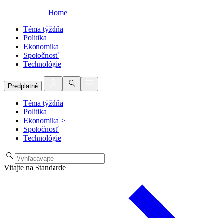
Home
Téma týždňa
Politika
Ekonomika
Spoločnosť
Technológie
Predplatné
Téma týždňa
Politika
Ekonomika
>
Spoločnosť
Technológie
Vitajte na Štandarde