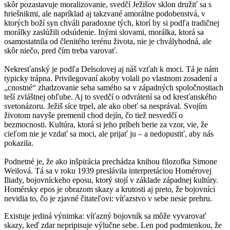
skôr pozastavuje moralizovanie, svedčí Ježišov sklon družiť sa s
hriešnikmi, ale napríklad aj takzvané amorálne podobenstvá, v
ktorých boží syn chváli paradoxne tých, ktorí by si podľa tradičnej
morálky zaslúžili odsúdenie. Inými slovami, morálka, ktorá sa
osamostatnila od členitého terénu života, nie je chvályhodná, ale
skôr niečo, pred čím treba varovať.
Nekresťanský je podľa Delsolovej aj náš vzťah k moci. Tá je nám
typicky trápna. Privilegovaní akoby volali po vlastnom zosadení a
„cnostné“ zhadzovanie seba samého sa v západných spoločnostiach
teší zvláštnej obľube. Aj to svedčí o odvrátení sa od kresťanského
svetonázoru. Ježiš síce trpel, ale ako obeť sa nesprával. Svojím
životom navyše premenil chod dejín, čo tiež nesvedčí o
bezmocnosti. Kultúra, ktorá si jeho príbeh berie za vzor, vie, že
cieľom nie je vzdať sa moci, ale prijať ju – a nedopustiť, aby nás
pokazila.
Podnetné je, že ako inšpirácia prechádza knihou filozofka Simone
Weilová. Tá sa v roku 1939 preslávila interpretáciou Homérovej
Iliady, bojovníckeho eposu, ktorý stojí v základe západnej kultúry.
Homérsky epos je obrazom skazy a krutosti aj preto, že bojovníci
nevidia to, čo je zjavné čitateľovi: víťazstvo v sebe nesie prehru.
Existuje jediná výnimka: víťazný bojovník sa môže vyvarovať
skazy, keď zdar nepripisuje výlučne sebe. Len pod podmienkou, že