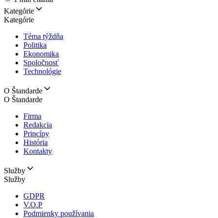
Kategórie
Kategórie
Téma týždňa
Politika
Ekonomika
Spoločnosť
Technológie
O Štandarde
O Štandarde
Firma
Redakcia
Princípy
História
Kontakty
Služby
Služby
GDPR
V.O.P
Podmienky používania