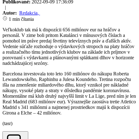
Publikované:
2022-09-09 17:36:09
|
Autor:
Redakcia
,
1 min čítania
Veľkoklub tak má k dispozícii 656 miliónov eur na hráčov a
personál. V zime boli pritom Katalánci v mínusových číslach a
pomohol im práve predaj štvrtiny televíznych práv a ďalších aktív.
Vedenie súťaže rozhoduje o výdavkových stropoch na platy hráčov
a realizačného tímu jednotlivých klubov na základe ich príjmov v
porovnaní s výdavkami a plánovanými splátkami dlhov v horizonte
nadchádzajúcej sezóny.
Barcelona investovala toto leto 160 miliónov do nákupu Roberta
Lewandowského, Raphinhu a Julesa Koundeho. Tretina rozpočtu
išla na zmenšenie miliardového dlhu, ktorý vznikol pre nákladné
nákupy, vysoké platy a straty v dôsledku pandémie koronavírusu.
Momentálne má klub druhý najvyšší limit v La Lige, pred ním je len
Real Madrid (683 miliónov eur). Výraznejšie zaostáva tretie Atletico
Madrid s 341 miliónmi a najmenej prostriedkov majú k dispozícii
Girona a Elche – 42 miliónov.
(tasr)