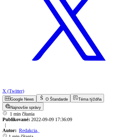
X (Twitter)
Google News
O Štandarde
Téma týždňa
Najnovšie správy
1 min čítania
Publikované:
2022-09-09 17:36:09
|
Autor:
Redakcia
,
1 min čítania