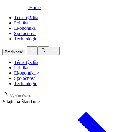
Home
Téma týždňa
Politika
Ekonomika
Spoločnosť
Technológie
Predplatné
Téma týždňa
Politika
Ekonomika
>
Spoločnosť
Technológie
Vitajte na Štandarde