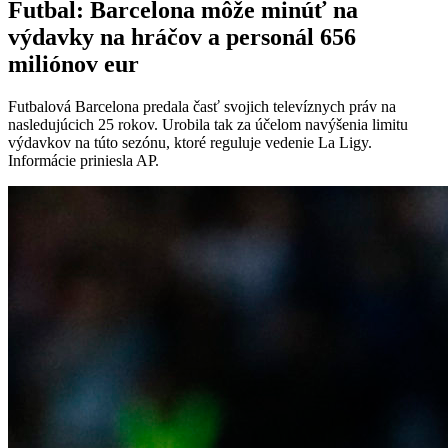
Futbal: Barcelona môže minúť na
výdavky na hráčov a personál 656
miliónov eur
Futbalová Barcelona predala časť svojich televíznych práv na
nasledujúcich 25 rokov. Urobila tak za účelom navýšenia limitu
výdavkov na túto sezónu, ktoré reguluje vedenie La Ligy.
Informácie priniesla AP.