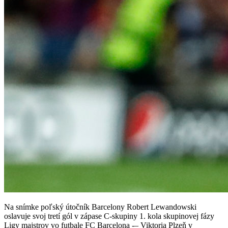
Na snímke poľský útočník Barcelony Robert Lewandowski
oslavuje svoj tretí gól v zápase C-skupiny 1. kola skupinovej fázy
Ligy majstrov vo futbale FC Barcelona -– Viktoria Plzeň v