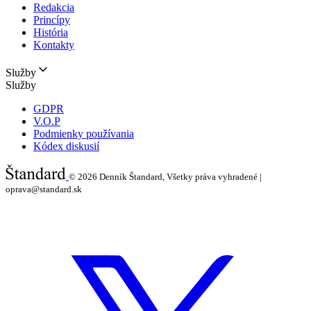
Redakcia
Princípy
História
Kontakty
Služby
Služby
GDPR
V.O.P
Podmienky používania
Kódex diskusií
© 2026
Denník Štandard, Všetky práva vyhradené |
oprava@standard.sk