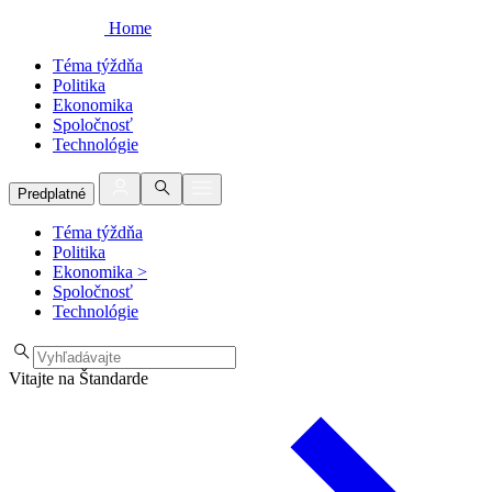
Home
Téma týždňa
Politika
Ekonomika
Spoločnosť
Technológie
Predplatné
Téma týždňa
Politika
Ekonomika
>
Spoločnosť
Technológie
Vitajte na Štandarde