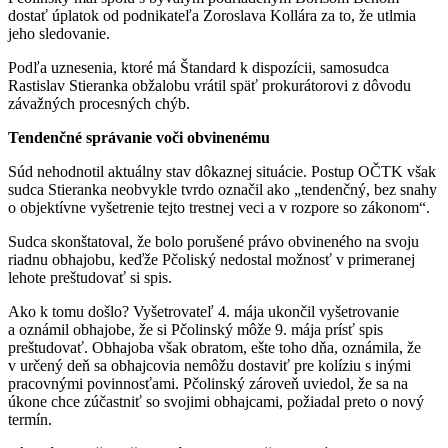
dostať úplatok od podnikateľa Zoroslava Kollára za to, že utlmia
jeho sledovanie.
Podľa uznesenia, ktoré má Štandard k dispozícii, samosudca
Rastislav Stieranka obžalobu vrátil späť prokurátorovi z dôvodu
závažných procesných chýb.
Tendenčné správanie voči obvinenému
Súd nehodnotil aktuálny stav dôkaznej situácie. Postup OČTK však
sudca Stieranka neobvykle tvrdo označil ako „tendenčný, bez snahy
o objektívne vyšetrenie tejto trestnej veci a v rozpore so zákonom“.
Sudca skonštatoval, že bolo porušené právo obvineného na svoju
riadnu obhajobu, keďže Pčoliský nedostal možnosť v primeranej
lehote preštudovať si spis.
Ako k tomu došlo? Vyšetrovateľ 4. mája ukončil vyšetrovanie
a oznámil obhajobe, že si Pčolinský môže 9. mája prísť spis
preštudovať. Obhajoba však obratom, ešte toho dňa, oznámila, že
v určený deň sa obhajcovia nemôžu dostaviť pre kolíziu s inými
pracovnými povinnosťami. Pčolinský zároveň uviedol, že sa na
úkone chce zúčastniť so svojimi obhajcami, požiadal preto o nový
termín.