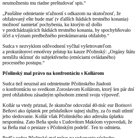
neumožneniu mu riadne preštudovať spis.“
„Paušálne odmietanie sťažností s odkazom na skutočnosť, že
obžalovaný ešte bude mať (v ďalších štádiách trestného konania)
možnosť namietať pochybenia, ku ktorým už došlo
v predchádzajúcich štádiách trestného konania, by spochybňovalo
účel a význam predbežného preskúmavania obžaloby.“
Sudca v nezvyklom odôvodnení vyčítal vyšetrovateľom
a prokurátorovi emotívny prístup ku kauze Pčolinský: „Orgány štátu
nemôžu skĺznuť do subjektívneho (emóciami ovládaného)
procesného postupu.“
Pčolinský mal právo na konfrontáciu s Kollárom
Sudca tiež neuznal ani odmietnutie Pčolinského žiadosti
o konfrontáciu so svedkom Zoroslavom Kollárom, ktorý len pár dní
pred obžalobou zásadným spôsobom zmenil svoju výpoveď.
Kollár sa vtedy priznal, že skutočne odovzdal 40-tisíc eur Borisovi
Beňovi ako úplatok pre príslušníkov tajnej služby, za čo mali utlmiť
jeho sledovanie. Kollár však Pčolinského ako adresáta úplatku
nespomína. Zato Beňa spolu s Ľudovítom Makóom vypovedali, že
sa Beňa mal o peniaze s Pčolinským podeliť. Ten to odmieta.
Podľa sudcu Pčolinský mal právo na vykonanie výsluchu