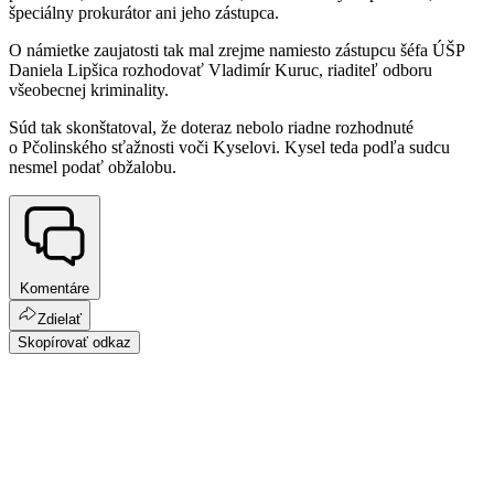
špeciálny prokurátor ani jeho zástupca.
O námietke zaujatosti tak mal zrejme namiesto zástupcu šéfa ÚŠP
Daniela Lipšica rozhodovať Vladimír Kuruc, riaditeľ odboru
všeobecnej kriminality.
Súd tak skonštatoval, že doteraz nebolo riadne rozhodnuté
o Pčolinského sťažnosti voči Kyselovi. Kysel teda podľa sudcu
nesmel podať obžalobu.
Komentáre
Zdielať
Skopírovať odkaz