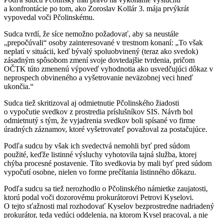
a konfrontácie po tom, ako Zoroslav Kollár 3. mája prvýkrát
vypovedal voči Pčolinskému.
Sudca tvrdí, že síce nemožno požadovať, aby sa neustále
„prepočúvali“ osoby zainteresované v trestnom konaní: „To však
neplatí v situácii, keď bývalý spoluobvinený (teraz ako svedok)
zásadným spôsobom zmení svoje dovtedajšie tvrdenia, pričom
OČTK túto zmenenú výpoveď vyhodnotia ako usvedčujúci dôkaz v
neprospech obvineného a vyšetrovanie neväzobnej veci hneď
ukončia.“
Sudca tiež skritizoval aj odmietnutie Pčolinského žiadosti
o vypočutie svedkov z prostredia príslušníkov SIS. Návrh bol
odmietnutý s tým, že vyjadrenia svedkov boli spísané vo firme
úradných záznamov, ktoré vyšetrovateľ považoval za postačujúce.
Podľa sudcu by však ich svedectvá nemohli byť pred súdom
použité, keďže listinné výsluchy vyhotovila tajná služba, ktorej
chýba procesné postavenie. Títo svedkovia by mali byť pred súdom
vypočutí osobne, nielen vo forme prečítania listinného dôkazu.
Podľa sudcu sa tiež nerozhodlo o Pčolinského námietke zaujatosti,
ktorú podal voči dozorovému prokurátorovi Petrovi Kyselovi.
O tejto sťažnosti mal rozhodovať Kyselov bezprostredne nadriadený
prokurátor, teda vedúci oddelenia, na ktorom Kysel pracoval, a nie