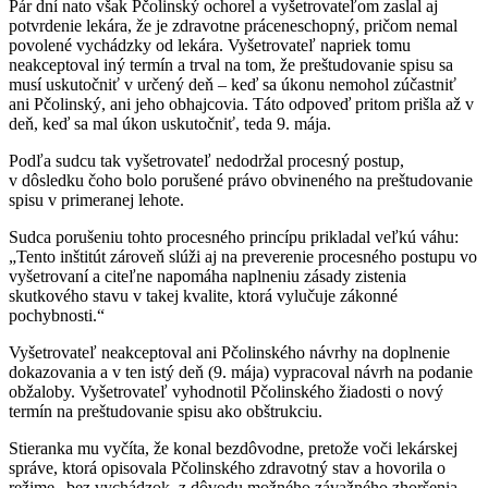
Pár dní nato však Pčolinský ochorel a vyšetrovateľom zaslal aj
potvrdenie lekára, že je zdravotne práceneschopný, pričom nemal
povolené vychádzky od lekára. Vyšetrovateľ napriek tomu
neakceptoval iný termín a trval na tom, že preštudovanie spisu sa
musí uskutočniť v určený deň – keď sa úkonu nemohol zúčastniť
ani Pčolinský, ani jeho obhajcovia. Táto odpoveď pritom prišla až v
deň, keď sa mal úkon uskutočniť, teda 9. mája.
Podľa sudcu tak vyšetrovateľ nedodržal procesný postup,
v dôsledku čoho bolo porušené právo obvineného na preštudovanie
spisu v primeranej lehote.
Sudca porušeniu tohto procesného princípu prikladal veľkú váhu:
„Tento inštitút zároveň slúži aj na preverenie procesného postupu vo
vyšetrovaní a citeľne napomáha naplneniu zásady zistenia
skutkového stavu v takej kvalite, ktorá vylučuje zákonné
pochybnosti.“
Vyšetrovateľ neakceptoval ani Pčolinského návrhy na doplnenie
dokazovania a v ten istý deň (9. mája) vypracoval návrh na podanie
obžaloby. Vyšetrovateľ vyhodnotil Pčolinského žiadosti o nový
termín na preštudovanie spisu ako obštrukciu.
Stieranka mu vyčíta, že konal bezdôvodne, pretože voči lekárskej
správe, ktorá opisovala Pčolinského zdravotný stav a hovorila o
režime „bez vychádzok, z dôvodu možného závažného zhoršenia