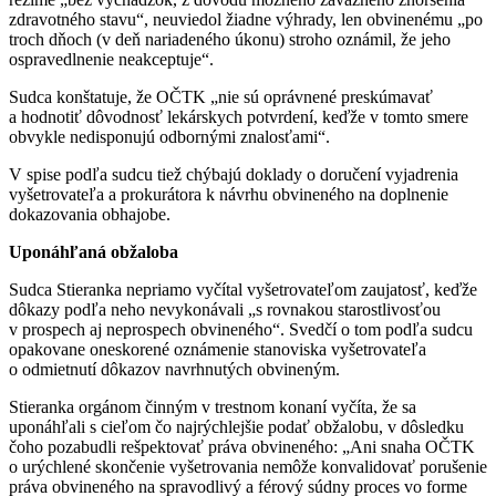
zdravotného stavu“, neuviedol žiadne výhrady, len obvinenému „po
troch dňoch (v deň nariadeného úkonu) stroho oznámil, že jeho
ospravedlnenie neakceptuje“.
Sudca konštatuje, že OČTK „nie sú oprávnené preskúmavať
a hodnotiť dôvodnosť lekárskych potvrdení, keďže v tomto smere
obvykle nedisponujú odbornými znalosťami“.
V spise podľa sudcu tiež chýbajú doklady o doručení vyjadrenia
vyšetrovateľa a prokurátora k návrhu obvineného na doplnenie
dokazovania obhajobe.
Uponáhľaná obžaloba
Sudca Stieranka nepriamo vyčítal vyšetrovateľom zaujatosť, keďže
dôkazy podľa neho nevykonávali „s rovnakou starostlivosťou
v prospech aj neprospech obvineného“. Svedčí o tom podľa sudcu
opakovane oneskorené oznámenie stanoviska vyšetrovateľa
o odmietnutí dôkazov navrhnutých obvineným.
Stieranka orgánom činným v trestnom konaní vyčíta, že sa
uponáhľali s cieľom čo najrýchlejšie podať obžalobu, v dôsledku
čoho pozabudli rešpektovať práva obvineného: „Ani snaha OČTK
o urýchlené skončenie vyšetrovania nemôže konvalidovať porušenie
práva obvineného na spravodlivý a férový súdny proces vo forme