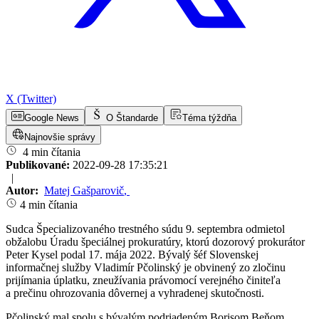
X (Twitter)
Google News
O Štandarde
Téma týždňa
Najnovšie správy
4 min čítania
Publikované:
2022-09-28 17:35:21
|
Autor:
Matej Gašparovič
,
4 min čítania
Sudca Špecializovaného trestného súdu 9. septembra odmietol
obžalobu Úradu špeciálnej prokuratúry, ktorú dozorový prokurátor
Peter Kysel podal 17. mája 2022. Bývalý šéf Slovenskej
informačnej služby Vladimír Pčolinský je obvinený zo zločinu
prijímania úplatku, zneužívania právomocí verejného činiteľa
a prečinu ohrozovania dôvernej a vyhradenej skutočnosti.
Pčolinský mal spolu s bývalým podriadeným Borisom Beňom