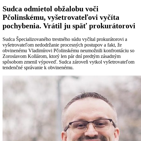
Sudca odmietol obžalobu voči
Pčolinskému, vyšetrovateľovi vyčíta
pochybenia. Vrátil ju späť prokurátorovi
Sudca Špecializovaného trestného súdu vyčítal prokurátorovi a
vyšetrovateľom nedodržanie procesných postupov a fakt, že
obvinenému Vladimírovi Pčolinskému neumožnili konfrontáciu so
Zoroslavom Kollárom, ktorý len pár dní predtým zásadným
spôsobom zmenil výpoveď. Sudca zároveň vytkol vyšetrovateľom
tendenčné správanie k obvinenému.