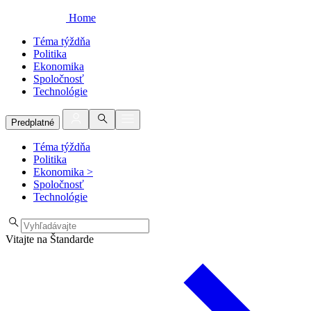
Home
Téma týždňa
Politika
Ekonomika
Spoločnosť
Technológie
Predplatné
Téma týždňa
Politika
Ekonomika
>
Spoločnosť
Technológie
Vitajte na Štandarde