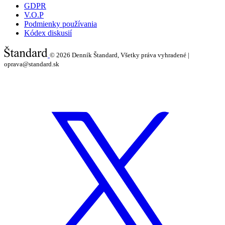
GDPR
V.O.P
Podmienky používania
Kódex diskusií
© 2026
Denník Štandard, Všetky práva vyhradené |
oprava@standard.sk