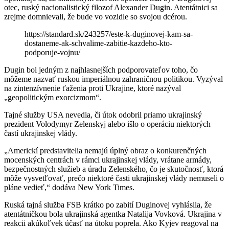
otec, ruský nacionalistický filozof Alexander Dugin. Atentátnici sa
zrejme domnievali, že bude vo vozidle so svojou dcérou.
https://standard.sk/243257/este-k-duginovej-kam-sa-
dostaneme-ak-schvalime-zabitie-kazdeho-kto-
podporuje-vojnu/
Dugin bol jedným z najhlasnejších podporovateľov toho, čo
môžeme nazvať ruskou imperiálnou zahraničnou politikou. Vyzýval
na zintenzívnenie ťaženia proti Ukrajine, ktoré nazýval
„geopolitickým exorcizmom“.
Tajné služby USA nevedia, či útok odobril priamo ukrajinský
prezident Volodymyr Zelenskyj alebo išlo o operáciu niektorých
častí ukrajinskej vlády.
„Americkí predstavitelia nemajú úplný obraz o konkurenčných
mocenských centrách v rámci ukrajinskej vlády, vrátane armády,
bezpečnostných služieb a úradu Zelenského, čo je skutočnosť, ktorá
môže vysvetľovať, prečo niektoré časti ukrajinskej vlády nemuseli o
pláne vedieť,“ dodáva New York Times.
Ruská tajná služba FSB krátko po zabití Duginovej vyhlásila, že
atentátničkou bola ukrajinská agentka Natalija Vovková. Ukrajina v
reakcii akúkoľvek účasť na útoku poprela. Ako Kyjev reagoval na