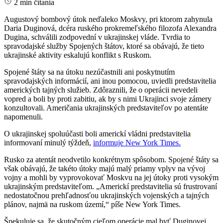
2 min čítania
Augustový bombový útok neďaleko Moskvy, pri ktorom zahynula
Daria Duginová, dcéra ruského prokremeľského filozofa Alexandra
Dugina, schválili zodpovední v ukrajinskej vláde. Tvrdia to
spravodajské služby Spojených štátov, ktoré sa obávajú, že tieto
ukrajinské aktivity eskalujú konflikt s Ruskom.
Spojené štáty sa na útoku nezúčastnili ani poskytnutím
spravodajských informácií, ani inou pomocou, uviedli predstavitelia
amerických tajných služieb. Zdôraznili, že o operácii nevedeli
vopred a boli by proti zabitiu, ak by s nimi Ukrajinci svoje zámery
konzultovali. Američania ukrajinských predstaviteľov po atentáte
napomenuli.
O ukrajinskej spoluúčasti boli americkí vládni predstavitelia
informovaní minulý týždeň,
informuje New York Times.
Rusko za atentát neodvetilo konkrétnym spôsobom. Spojené štáty sa
však obávajú, že takéto útoky majú malý priamy vplyv na vývoj
vojny a mohli by vyprovokovať Moskvu na jej útoky proti vysokým
ukrajinským predstaviteľom. „Americkí predstavitelia sú frustrovaní
nedostatočnou prehľadnosťou ukrajinských vojenských a tajných
plánov, najmä na ruskom území,“ píše New York Times.
Špekuluje sa, že skutočným cieľom operácie mal byť Duginovej