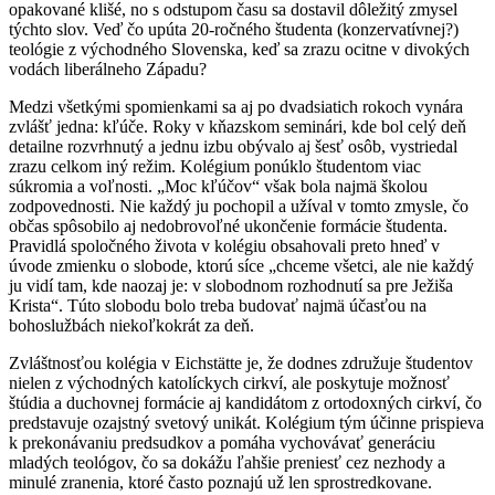
opakované klišé, no s odstupom času sa dostavil dôležitý zmysel
týchto slov. Veď čo upúta 20-ročného študenta (konzervatívnej?)
teológie z východného Slovenska, keď sa zrazu ocitne v divokých
vodách liberálneho Západu?
Medzi všetkými spomienkami sa aj po dvadsiatich rokoch vynára
zvlášť jedna: kľúče. Roky v kňazskom seminári, kde bol celý deň
detailne rozvrhnutý a jednu izbu obývalo aj šesť osôb, vystriedal
zrazu celkom iný režim. Kolégium ponúklo študentom viac
súkromia a voľnosti. „Moc kľúčov“ však bola najmä školou
zodpovednosti. Nie každý ju pochopil a užíval v tomto zmysle, čo
občas spôsobilo aj nedobrovoľné ukončenie formácie študenta.
Pravidlá spoločného života v kolégiu obsahovali preto hneď v
úvode zmienku o slobode, ktorú síce „chceme všetci, ale nie každý
ju vidí tam, kde naozaj je: v slobodnom rozhodnutí sa pre Ježiša
Krista“. Túto slobodu bolo treba budovať najmä účasťou na
bohoslužbách niekoľkokrát za deň.
Zvláštnosťou kolégia v Eichstätte je, že dodnes združuje študentov
nielen z východných katolíckych cirkví, ale poskytuje možnosť
štúdia a duchovnej formácie aj kandidátom z ortodoxných cirkví, čo
predstavuje ozajstný svetový unikát. Kolégium tým účinne prispieva
k prekonávaniu predsudkov a pomáha vychovávať generáciu
mladých teológov, čo sa dokážu ľahšie preniesť cez nezhody a
minulé zranenia, ktoré často poznajú už len sprostredkovane.