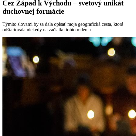
Cez Západ k Východu – svetový unikát
duchovnej formácie
Týmito slovami by sa dala opísať moja geografická cesta, ktorá
odštartovala niekedy na začiatku tohto milénia.