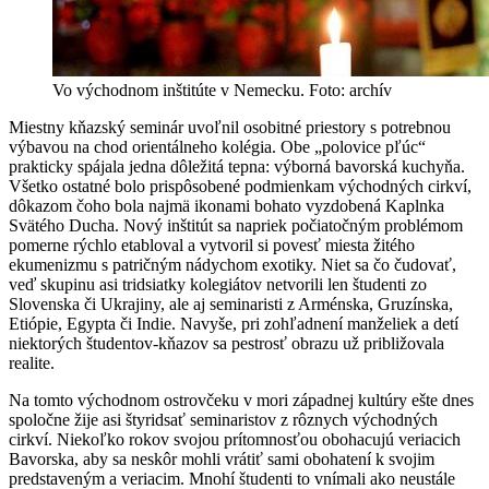
Vo východnom inštitúte v Nemecku. Foto: archív
Miestny kňazský seminár uvoľnil osobitné priestory s potrebnou
výbavou na chod orientálneho kolégia. Obe „polovice pľúc“
prakticky spájala jedna dôležitá tepna: výborná bavorská kuchyňa.
Všetko ostatné bolo prispôsobené podmienkam východných cirkví,
dôkazom čoho bola najmä ikonami bohato vyzdobená Kaplnka
Svätého Ducha. Nový inštitút sa napriek počiatočným problémom
pomerne rýchlo etabloval a vytvoril si povesť miesta žitého
ekumenizmu s patričným nádychom exotiky. Niet sa čo čudovať,
veď skupinu asi tridsiatky kolegiátov netvorili len študenti zo
Slovenska či Ukrajiny, ale aj seminaristi z Arménska, Gruzínska,
Etiópie, Egypta či Indie. Navyše, pri zohľadnení manželiek a detí
niektorých študentov-kňazov sa pestrosť obrazu už približovala
realite.
Na tomto východnom ostrovčeku v mori západnej kultúry ešte dnes
spoločne žije asi štyridsať seminaristov z rôznych východných
cirkví. Niekoľko rokov svojou prítomnosťou obohacujú veriacich
Bavorska, aby sa neskôr mohli vrátiť sami obohatení k svojim
predstaveným a veriacim. Mnohí študenti to vnímali ako neustále