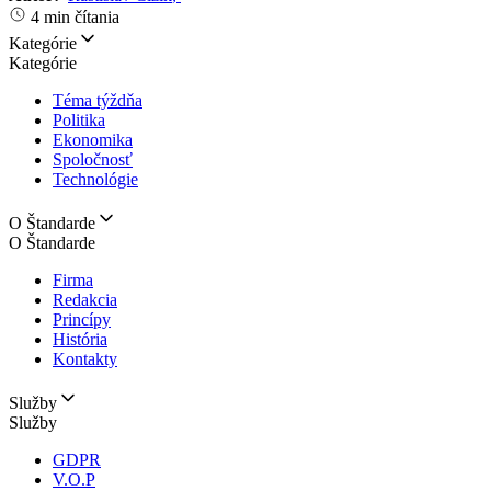
4 min čítania
Kategórie
Kategórie
Téma týždňa
Politika
Ekonomika
Spoločnosť
Technológie
O Štandarde
O Štandarde
Firma
Redakcia
Princípy
História
Kontakty
Služby
Služby
GDPR
V.O.P