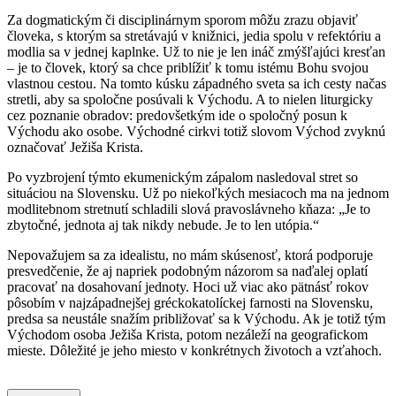
Za dogmatickým či disciplinárnym sporom môžu zrazu objaviť
človeka, s ktorým sa stretávajú v knižnici, jedia spolu v refektóriu a
modlia sa v jednej kaplnke. Už to nie je len ináč zmýšľajúci kresťan
– je to človek, ktorý sa chce priblížiť k tomu istému Bohu svojou
vlastnou cestou. Na tomto kúsku západného sveta sa ich cesty načas
stretli, aby sa spoločne posúvali k Východu. A to nielen liturgicky
cez poznanie obradov: predovšetkým ide o spoločný posun k
Východu ako osobe. Východné cirkvi totiž slovom Východ zvyknú
označovať Ježiša Krista.
Po vyzbrojení týmto ekumenickým zápalom nasledoval stret so
situáciou na Slovensku. Už po niekoľkých mesiacoch ma na jednom
modlitebnom stretnutí schladili slová pravoslávneho kňaza: „Je to
zbytočné, jednota aj tak nikdy nebude. Je to len utópia.“
Nepovažujem sa za idealistu, no mám skúsenosť, ktorá podporuje
presvedčenie, že aj napriek podobným názorom sa naďalej oplatí
pracovať na dosahovaní jednoty. Hoci už viac ako pätnásť rokov
pôsobím v najzápadnejšej gréckokatolíckej farnosti na Slovensku,
predsa sa neustále snažím približovať sa k Východu. Ak je totiž tým
Východom osoba Ježiša Krista, potom nezáleží na geografickom
mieste. Dôležité je jeho miesto v konkrétnych životoch a vzťahoch.