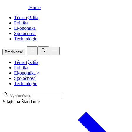
Home
Téma týždňa
Politika
Ekonomika
Spoločnosť
Technológie
Predplatné
Téma týždňa
Politika
Ekonomika
>
Spoločnosť
Technológie
Vitajte na Štandarde