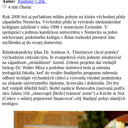
Autor:
Rastislav Čižik
,
4 min čítania
Rok 2000 bol aj počiatkom môjho pobytu na kúsku východnej pôdy
západného Nemecka. Východnú pôdu tu vytváralo medzinárodné
kolégium založené v roku 1998 v nemeckom Eichstätte. V
spolupráci s jedinou katolíckou univerzitou v Nemecku sa jeden
odchovanec podobného kolégia v Ríme rozhodol preniesť túto
myšlienku aj do svojej domoviny.
Rímskokatolícky kňaz Dr. Andreas A. Thiermeyer chcel pomôcť
východným cirkvám tým, že evanjeliovú víziu jednoty zrealizoval
na západnom „neutrálnom“ území. Zelenú projektu dal vtedajší
biskup Dr. Walter Mixa a podobne ústretová bola aj miestna
teologická fakulta, keď do svojho študijného programu zahrnula
odbory teológie východných cirkví a vytvorila vhodné podmienky
na získanie univerzitného diplomu, licenciátu i doktorátu. Do hry
tiež vstúpili dôležití hráči: štedré nadácie Renovabis (nazvaná podľa
slov žalmu 104 „obnovuješ [Bože] tvárnosť zeme“) a Kirche in Not
(Cirkev v núdzi) pripravené financovať celý študijný pobyt mladých
teológov.