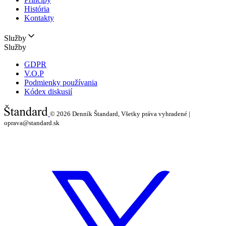
História
Kontakty
Služby
Služby
GDPR
V.O.P
Podmienky používania
Kódex diskusií
© 2026
Denník Štandard, Všetky práva vyhradené |
oprava@standard.sk