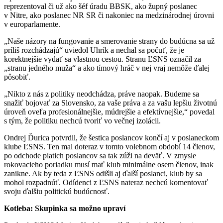
reprezentoval či už ako šéf úradu BBSK, ako župný poslanec
v Nitre, ako poslanec NR SR či nakoniec na medzinárodnej úrovni
v europarlamente.
„Naše názory na fungovanie a smerovanie strany do budúcna sa už
príliš rozchádzajú“ uviedol Uhrík a nechal sa počuť, že je
korektnejšie vydať sa vlastnou cestou. Stranu ĽSNS označil za
„stranu jedného muža“ a ako tímový hráč v nej vraj nemôže ďalej
pôsobiť.
„Nikto z nás z politiky neodchádza, práve naopak. Budeme sa
snažiť bojovať za Slovensko, za vaše práva a za vašu lepšiu životnú
úroveň oveľa profesionálnejšie, múdrejšie a efektívnejšie,“ povedal
s tým, že politiku nechcú tvoriť vo večnej izolácii.
Ondrej Ďurica potvrdil, že šestica poslancov končí aj v poslaneckom
klube ĽSNS. Ten mal doteraz v tomto volebnom období 14 členov,
po odchode piatich poslancov sa tak zúži na deväť. V zmysle
rokovacieho poriadku musí mať klub minimálne osem členov, inak
zanikne. Ak by teda z ĽSNS odišli aj ďalší poslanci, klub by sa
mohol rozpadnúť. Odídenci z ĽSNS nateraz nechcú komentovať
svoju ďalšiu politickú budúcnosť.
Kotleba: Skupinka sa možno upraví