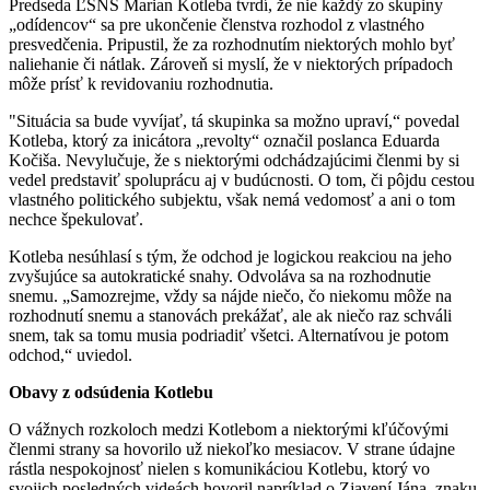
Predseda ĽSNS Marian Kotleba tvrdí, že nie každý zo skupiny
„odídencov“ sa pre ukončenie členstva rozhodol z vlastného
presvedčenia. Pripustil, že za rozhodnutím niektorých mohlo byť
naliehanie či nátlak. Zároveň si myslí, že v niektorých prípadoch
môže prísť k revidovaniu rozhodnutia.
"Situácia sa bude vyvíjať, tá skupinka sa možno upraví,“ povedal
Kotleba, ktorý za inicátora „revolty“ označil poslanca Eduarda
Kočiša. Nevylučuje, že s niektorými odchádzajúcimi členmi by si
vedel predstaviť spoluprácu aj v budúcnosti. O tom, či pôjdu cestou
vlastného politického subjektu, však nemá vedomosť a ani o tom
nechce špekulovať.
Kotleba nesúhlasí s tým, že odchod je logickou reakciou na jeho
zvyšujúce sa autokratické snahy. Odvoláva sa na rozhodnutie
snemu. „Samozrejme, vždy sa nájde niečo, čo niekomu môže na
rozhodnutí snemu a stanovách prekážať, ale ak niečo raz schváli
snem, tak sa tomu musia podriadiť všetci. Alternatívou je potom
odchod,“ uviedol.
Obavy z odsúdenia Kotlebu
O vážnych rozkoloch medzi Kotlebom a niektorými kľúčovými
členmi strany sa hovorilo už niekoľko mesiacov. V strane údajne
rástla nespokojnosť nielen s komunikáciou Kotlebu, ktorý vo
svojich posledných videách hovoril napríklad o Zjavení Jána, znaku