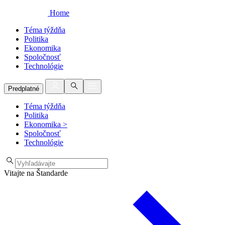
Home
Téma týždňa
Politika
Ekonomika
Spoločnosť
Technológie
Predplatné
Téma týždňa
Politika
Ekonomika
>
Spoločnosť
Technológie
Vitajte na Štandarde