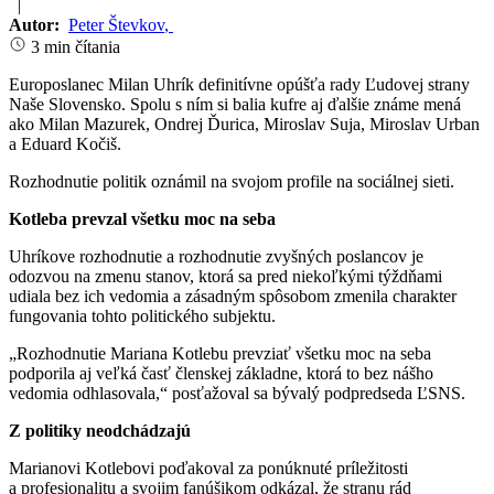
|
Autor:
Peter Števkov
,
3 min čítania
Europoslanec Milan Uhrík definitívne opúšťa rady Ľudovej strany
Naše Slovensko. Spolu s ním si balia kufre aj ďalšie známe mená
ako Milan Mazurek, Ondrej Ďurica, Miroslav Suja, Miroslav Urban
a Eduard Kočiš.
Rozhodnutie politik oznámil na svojom profile na sociálnej sieti.
Kotleba prevzal všetku moc na seba
Uhríkove rozhodnutie a rozhodnutie zvyšných poslancov je
odozvou na zmenu stanov, ktorá sa pred niekoľkými týždňami
udiala bez ich vedomia a zásadným spôsobom zmenila charakter
fungovania tohto politického subjektu.
„Rozhodnutie Mariana Kotlebu prevziať všetku moc na seba
podporila aj veľká časť členskej základne, ktorá to bez nášho
vedomia odhlasovala,“ posťažoval sa bývalý podpredseda ĽSNS.
Z politiky neodchádzajú
Marianovi Kotlebovi poďakoval za ponúknuté príležitosti
a profesionalitu a svojim fanúšikom odkázal, že stranu rád