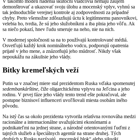
V takomto modeli riadenia skutoční vládcovia nemajú záujem
demonštrovať a ukazovať svoju úlohu a mocenský vplyv, vyhnú sa
tak jednoduchšie verejnej kontrole aj zodpovednosti za prípadné
chyby. Preto všemožne zdôrazňujú úctu k legitímnemu panovníkovi,
velebia ho, tvrdia, že sú jeho služobníkmi a iba plnia jeho vôľu. Ak
sa niečo pokazí, hnev ľudu smeruje na neho, nie na nich.
V modernej spoločnosti sa na to používajú kontrolované médiá.
Osvetľujú každý krok nominálneho vodcu, podporujú opatrenia
prijaté v jeho mene, a znázorňujú jeho múdrosť. Nikdy však
nepoukážu na zákulisie jeho vlády.
Bitky kremeľských veží
Putin sa v značnej miere stal prezidentom Ruska vďaka spomenutej
sedembankárštine
, čiže oligarchickému vplyvu na Jeľcina a jeho
rodinu. V prvej fáze jeho vlády tento trend ešte pokračoval, ale
postupne biznisoví influenceri uvoľňovali miesta osobám iného
pôvodu.
Na istý čas sa okolo prezidenta vytvorila relatívna rovnováha medzi
racionálne a internacionálne uvažujúcimi ekonómami a
podnikateľmi na jednej strane, a národné orientovanými ľuďmi z
tajných služieb a špeciálnych agentúr na strane druhej. Tých
druhých v Rusku nazývajú „mocenský blok“ alebo
siloviki
.