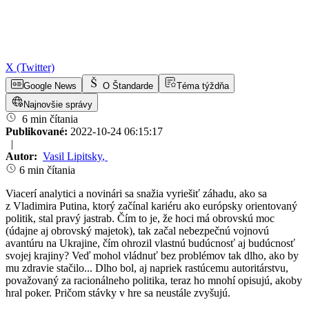
X (Twitter)
Google News
O Štandarde
Téma týždňa
Najnovšie správy
6 min čítania
Publikované:
2022-10-24 06:15:17
|
Autor:
Vasil Lipitsky
,
6 min čítania
Viacerí analytici a novinári sa snažia vyriešiť záhadu, ako sa
z Vladimira Putina, ktorý začínal kariéru ako európsky orientovaný
politik, stal pravý jastrab. Čím to je, že hoci má obrovskú moc
(údajne aj obrovský majetok), tak začal nebezpečnú vojnovú
avantúru na Ukrajine, čím ohrozil vlastnú budúcnosť aj budúcnosť
svojej krajiny? Veď mohol vládnuť bez problémov tak dlho, ako by
mu zdravie stačilo... Dlho bol, aj napriek rastúcemu autoritárstvu,
považovaný za racionálneho politika, teraz ho mnohí opisujú, akoby
hral poker. Pričom stávky v hre sa neustále zvyšujú.