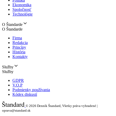
Politika
Ekonomika
Spoločnosť
Technológie
O Štandarde
O Štandarde
Firma
Redakcia
Princípy
História
Kontakty
Služby
Služby
GDPR
V.O.P
Podmienky používania
Kódex diskusií
© 2026
Denník Štandard, Všetky práva vyhradené |
oprava@standard.sk