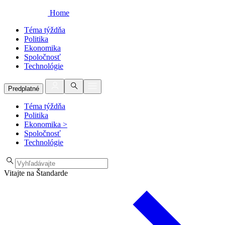
Home
Téma týždňa
Politika
Ekonomika
Spoločnosť
Technológie
Predplatné
Téma týždňa
Politika
Ekonomika
>
Spoločnosť
Technológie
Vitajte na Štandarde