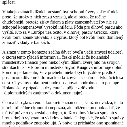
splácať.
V takejto situácii dlžníci prestanú byť schopní úvery splácať nielen
preto, že úroky z nich zrazu vzrastú, ale aj preto, že reálne
chudobnejú, pretože zisky firiem a platy zamestnávateľov nie sú
schopné kompenzovať vysokú infláciu. Pôda pre dlhovú pascu ako
vyšitá. Kto sa v Európe tiež ocitol v dlhovej pasci? Grécko, ktoré
kvôli tomu zbankrotovalo, a Cyprus, ktorý bol kvôli tomu donútený
zmraziť vklady v bankách.
A zrazu v tomto kontexte začína dávať oveľa väčší zmysel udalosť,
o ktorej tento týždeň informovali české médiá: že holandské
ministerstvo financií pred niekoľkými dňami zverejnilo na svojich
stránkach list, v ktorom ministerka Sigrid Kaagová informuje dolnú
komoru parlamentu, že v priebehu niekoľkých týždňov predloží
poslancom dôverné informácie o krízových scenároch týkajúcich sa
eura. Chystaný dokument bude obsahovať podrobnosti o postupe
Holandska v prípade „krízy eura“ a pôjde z dôvodu
„diplomatických záujmov“ o dokument tajný.
Čo má táto „kríza eura“ konkrétne znamenať, sa už neuvádza, tento
termín oficiálne ekonómia nepozná, ale môžeme predpokladať, že
má ísť práve o cyperskú analógiu, totiž o dlhovú krízu spojenú s
hromadným vyberaním vkladov z bánk. Je logické, že takéto správy
mnoho podnikov znepokojujú. A práve tu prichádza ono spomínané