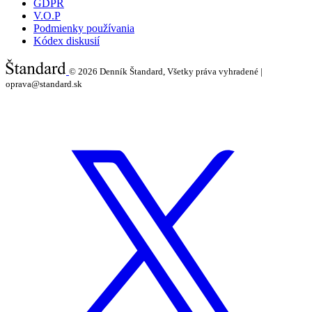
GDPR
V.O.P
Podmienky používania
Kódex diskusií
© 2026
Denník Štandard, Všetky práva vyhradené |
oprava@standard.sk