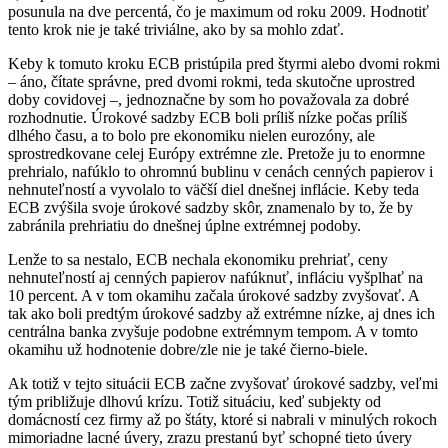
posunula na dve percentá, čo je maximum od roku 2009. Hodnotiť
tento krok nie je také triviálne, ako by sa mohlo zdať.
Keby k tomuto kroku ECB pristúpila pred štyrmi alebo dvomi rokmi
– áno, čítate správne, pred dvomi rokmi, teda skutočne uprostred
doby covidovej –, jednoznačne by som ho považovala za dobré
rozhodnutie. Úrokové sadzby ECB boli príliš nízke počas príliš
dlhého času, a to bolo pre ekonomiku nielen eurozóny, ale
sprostredkovane celej Európy extrémne zle. Pretože ju to enormne
prehrialo, nafúklo to ohromnú bublinu v cenách cenných papierov i
nehnuteľností a vyvolalo to väčší diel dnešnej inflácie. Keby teda
ECB zvýšila svoje úrokové sadzby skôr, znamenalo by to, že by
zabránila prehriatiu do dnešnej úplne extrémnej podoby.
Lenže to sa nestalo, ECB nechala ekonomiku prehriať, ceny
nehnuteľností aj cenných papierov nafúknuť, infláciu vyšplhať na
10 percent. A v tom okamihu začala úrokové sadzby zvyšovať. A
tak ako boli predtým úrokové sadzby až extrémne nízke, aj dnes ich
centrálna banka zvyšuje podobne extrémnym tempom. A v tomto
okamihu už hodnotenie dobre/zle nie je také čierno-biele.
Ak totiž v tejto situácii ECB začne zvyšovať úrokové sadzby, veľmi
tým približuje dlhovú krízu. Totiž situáciu, keď subjekty od
domácností cez firmy až po štáty, ktoré si nabrali v minulých rokoch
mimoriadne lacné úvery, zrazu prestanú byť schopné tieto úvery