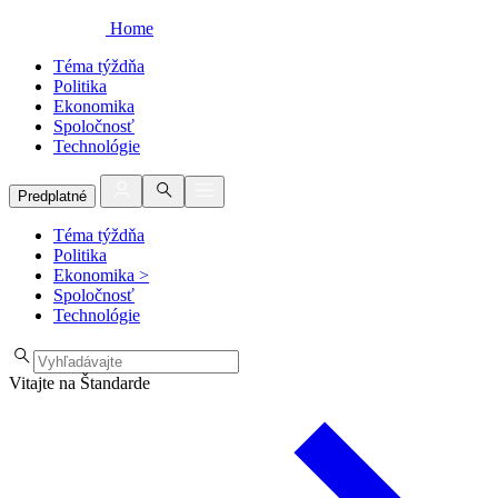
Home
Téma týždňa
Politika
Ekonomika
Spoločnosť
Technológie
Predplatné
Téma týždňa
Politika
Ekonomika
>
Spoločnosť
Technológie
Vitajte na Štandarde