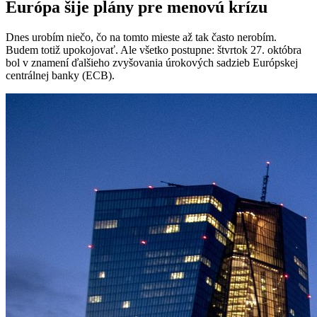
Európa šije plány pre menovú krízu
Dnes urobím niečo, čo na tomto mieste až tak často nerobím.
Budem totiž upokojovať. Ale všetko postupne: štvrtok 27. októbra
bol v znamení ďalšieho zvyšovania úrokových sadzieb Európskej
centrálnej banky (ECB).