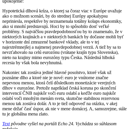
upokojenie:
Hypotetická dlhová kríza, o ktorej sa čoraz viac v Európe uvažuje
ako o možnom scenári, by do strednej Európy apokalypsu
nepriniesla, respektíve by neznamenala totálny kolaps ekonomiky,
ako si mnohí predstavujú. Hoci by to spôsobilo dosť veľké
problémy. S najväčšou pravdepodobnosťou by to znamenalo, že v
niektorých krajinách a v niektorých bankách by dočasne mohli byť
v horizonte dní zmrazené bankové vklady, ale to v tej
najextrémnejšej a najmenej pravdepodobnej verzii. A tiež by sa to
nevzťahovalo na celú eurozónu (vrátane krajín typu Slovenska),
nieto na krajiny mimo eurozóny typu Česka. Následná hlboká
recesia by však bola nevyhnutná.
Nakoniec tak zostáva jediné hlavné posolstvo, ktoré však už
poznáme dlho a ktoré nie je nové: euro je vnútorne značne
nepevnou menou, ktorá čelí dôsledkom monetizácie verejných
dlhov v eurozóne. Pretože napríklad česká koruna po skončení
intervencií ČNB najskôr voči euru oslabí a keďže euro najskôr
oslabí voči mnohým menám sveta, skutočne stabilnou rezervnou
menou tak zostáva dolár. A to je tiež odpoveď na otázku, v akej
mene držať časť úspor, ak nie v mene domácej. A, samozrejme, stále
tu je globálna mena zlato.
Text
pôvodne vyšiel na portáli Echo 24. Vychádza so súhlasom
redakcie.