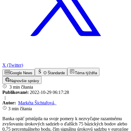
X (Twitter)
Google News
O Štandarde
Téma týždňa
Najnovšie správy
3 min čítania
Publikované:
2022-10-29 06:17:28
|
Autor:
Markéta Šichtařová
,
3 min čítania
Banka opäť pristúpila na svoje pomery k nezvyčajne razantnému
zvyšovaniu úrokových sadzieb o ďalších 75 bázických bodov alebo
0,75 percentuálneho bodu, čím signálnu úrokovú sadzbu v eurozóne