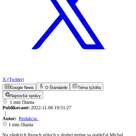
X (Twitter)
Google News
O Štandarde
Téma týždňa
Najnovšie správy
1 min čítania
Publikované:
2022-11-06 19:51:27
|
Autor:
Redakcia
,
1 min čítania
Na všetkých štyroch góloch v druhej tretine sa podieľal Michal