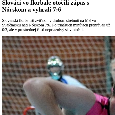
Slováci vo florbale otočili zápas s
Nórskom a vyhrali 7:6
Slovenskí florbalisti zvíťazili v druhom stretnutí na MS vo
Švajčiarsku nad Nórskom 7:6. Po trinástich minútach prehrávali už
0:3, ale v prostrednej časti nepriaznivý stav otočili.