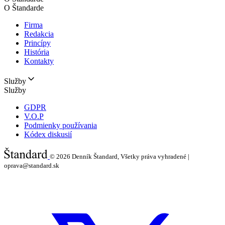
O Štandarde
Firma
Redakcia
Princípy
História
Kontakty
Služby
Služby
GDPR
V.O.P
Podmienky používania
Kódex diskusií
© 2026
Denník Štandard, Všetky práva vyhradené |
oprava@standard.sk