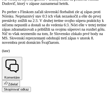
Dudovič, ktorý v zápase zaznamenal hetrik.
Po prehre s Fínskom začali slovenskí florbalisti zle aj zápas proti
Nórsku. Nepriaznivý stav 0:3 ich však nezaskočil a ešte do prvej
prestávky znížili na 2:3. V druhej tretine svojho súpera prakticky k
ničomu nepustili a dostali sa do vedenia 6:3. Nóri ešte v tretej tretine
zápas zdramatizovali a priblížili sa svojmu súperovi na rozdiel gólu.
Nič to však nezmenilo na tom, že Slovensko získalo prvé body na
MS. Slovenskí reprezentanti odohrajú tretí zápas v utorok 8.
novembra proti domácim Švajčiarom.
(tasr)
Komentáre
Zdielať
Skopírovať odkaz