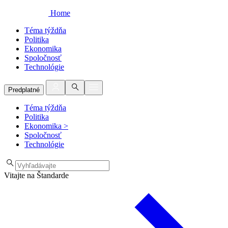
Home
Téma týždňa
Politika
Ekonomika
Spoločnosť
Technológie
Predplatné
Téma týždňa
Politika
Ekonomika
>
Spoločnosť
Technológie
Vitajte na Štandarde