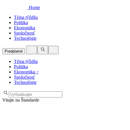
Home
Téma týždňa
Politika
Ekonomika
Spoločnosť
Technológie
Predplatné
Téma týždňa
Politika
Ekonomika
>
Spoločnosť
Technológie
Vitajte na Štandarde