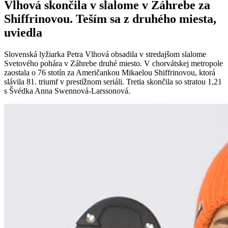
Vlhová skončila v slalome v Záhrebe za
Shiffrinovou. Teším sa z druhého miesta,
uviedla
Slovenská lyžiarka Petra Vlhová obsadila v stredajšom slalome
Svetového pohára v Záhrebe druhé miesto. V chorvátskej metropole
zaostala o 76 stotín za Američankou Mikaelou Shiffrinovou, ktorá
slávila 81. triumf v prestížnom seriáli. Tretia skončila so stratou 1,21
s Švédka Anna Swennová-Larssonová.