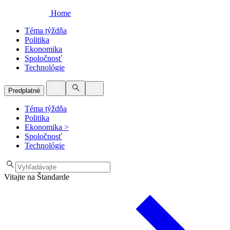
Home
Téma týždňa
Politika
Ekonomika
Spoločnosť
Technológie
Predplatné
Téma týždňa
Politika
Ekonomika
>
Spoločnosť
Technológie
Vitajte na Štandarde