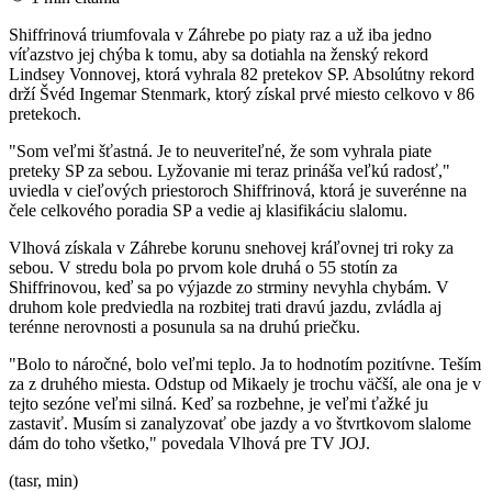
Shiffrinová triumfovala v Záhrebe po piaty raz a už iba jedno
víťazstvo jej chýba k tomu, aby sa dotiahla na ženský rekord
Lindsey Vonnovej, ktorá vyhrala 82 pretekov SP. Absolútny rekord
drží Švéd Ingemar Stenmark, ktorý získal prvé miesto celkovo v 86
pretekoch.
"Som veľmi šťastná. Je to neuveriteľné, že som vyhrala piate
preteky SP za sebou. Lyžovanie mi teraz prináša veľkú radosť,"
uviedla v cieľových priestoroch Shiffrinová, ktorá je suverénne na
čele celkového poradia SP a vedie aj klasifikáciu slalomu.
Vlhová získala v Záhrebe korunu snehovej kráľovnej tri roky za
sebou. V stredu bola po prvom kole druhá o 55 stotín za
Shiffrinovou, keď sa po výjazde zo strminy nevyhla chybám. V
druhom kole predviedla na rozbitej trati dravú jazdu, zvládla aj
terénne nerovnosti a posunula sa na druhú priečku.
"Bolo to náročné, bolo veľmi teplo. Ja to hodnotím pozitívne. Teším
za z druhého miesta. Odstup od Mikaely je trochu väčší, ale ona je v
tejto sezóne veľmi silná. Keď sa rozbehne, je veľmi ťažké ju
zastaviť. Musím si zanalyzovať obe jazdy a vo štvrtkovom slalome
dám do toho všetko," povedala Vlhová pre TV JOJ.
(tasr, min)