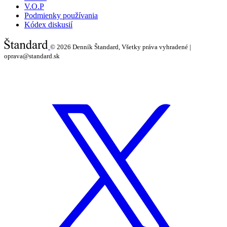
V.O.P
Podmienky používania
Kódex diskusií
© 2026
Denník Štandard, Všetky práva vyhradené |
oprava@standard.sk