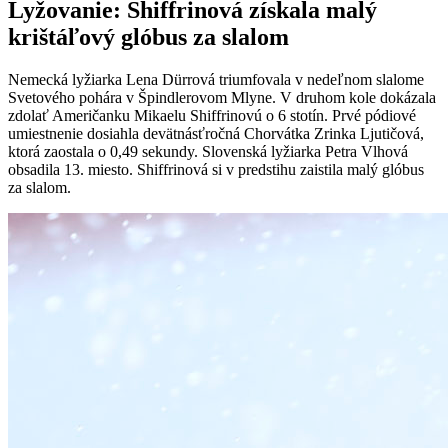
Lyžovanie: Shiffrinová získala malý
krištáľový glóbus za slalom
Nemecká lyžiarka Lena Dürrová triumfovala v nedeľnom slalome
Svetového pohára v Špindlerovom Mlyne. V druhom kole dokázala
zdolať Američanku Mikaelu Shiffrinovú o 6 stotín. Prvé pódiové
umiestnenie dosiahla devätnásťročná Chorvátka Zrinka Ljutičová,
ktorá zaostala o 0,49 sekundy. Slovenská lyžiarka Petra Vlhová
obsadila 13. miesto. Shiffrinová si v predstihu zaistila malý glóbus
za slalom.