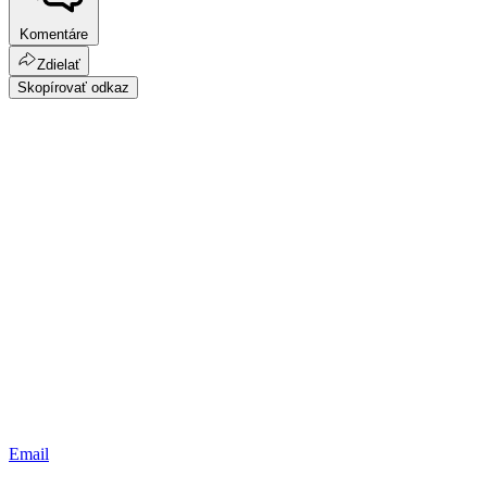
Komentáre
Zdielať
Skopírovať odkaz
Email