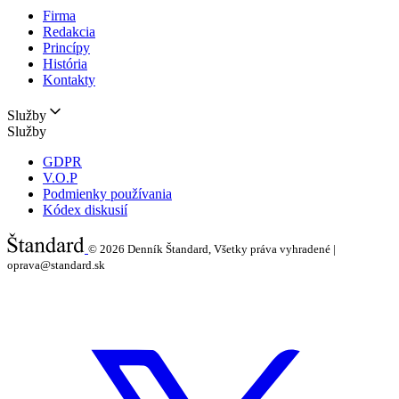
Firma
Redakcia
Princípy
História
Kontakty
Služby
Služby
GDPR
V.O.P
Podmienky používania
Kódex diskusií
© 2026
Denník Štandard, Všetky práva vyhradené |
oprava@standard.sk