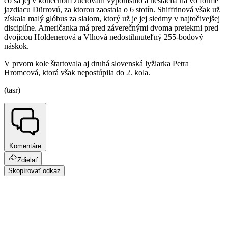
čo sa jej v konečnom zúčtovaní vypomstilo a nestačila na vo forme
jazdiacu Dürrovú, za ktorou zaostala o 6 stotín. Shiffrinová však už
získala malý glóbus za slalom, ktorý už je jej siedmy v najtočivejšej
disciplíne. Američanka má pred záverečnými dvoma pretekmi pred
dvojicou Holdenerová a Vlhová nedostihnuteľný 255-bodový
náskok.
V prvom kole štartovala aj druhá slovenská lyžiarka Petra
Hromcová, ktorá však nepostúpila do 2. kola.
(tasr)
Komentáre
Zdielať
Skopírovať odkaz