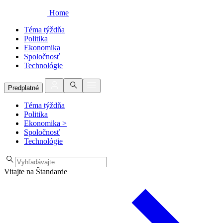
Home
Téma týždňa
Politika
Ekonomika
Spoločnosť
Technológie
Predplatné
Téma týždňa
Politika
Ekonomika
>
Spoločnosť
Technológie
Vitajte na Štandarde