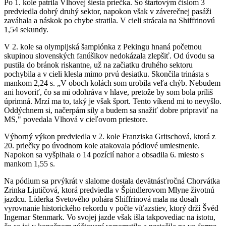
Po 1. kole patrila Vlhovej šiesta priečka. So štartovým číslom 3
predviedla dobrý druhý sektor, napokon však v záverečnej pasáži
zaváhala a náskok po chybe stratila. V cieli strácala na Shiffrinovú
1,54 sekundy.
V 2. kole sa olympijská šampiónka z Pekingu hnaná početnou
skupinou slovenských fanúšikov nedokázala zlepšiť. Od úvodu sa
pustila do bránok riskantne, už na začiatku druhého sektoru
pochybila a v cieli klesla mimo prvú desiatku. Skončila trinásta s
mankom 2,24 s. „V oboch kolách som urobila veľa chýb. Nebudem
ani hovoriť, čo sa mi odohráva v hlave, pretože by som bola príliš
úprimná. Mrzí ma to, taký je však šport. Tento víkend mi to nevyšlo.
Oddýchnem si, načerpám sily a budem sa snažiť dobre pripraviť na
MS," povedala Vlhová v cieľovom priestore.
Výborný výkon predviedla v 2. kole Franziska Gritschová, ktorá z
20. priečky po úvodnom kole atakovala pódiové umiestnenie.
Napokon sa vyšplhala o 14 pozícií nahor a obsadila 6. miesto s
mankom 1,55 s.
Na pódium sa prvýkrát v slalome dostala devätnásťročná Chorvátka
Zrinka Ljutičová, ktorá predviedla v Špindlerovom Mlyne životnú
jazdcu. Líderka Svetového pohára Shiffrinová mala na dosah
vyrovnanie historického rekordu v počte víťazstiev, ktorý drží Švéd
Ingemar Stenmark. Vo svojej jazde však išla takpovediac na istotu,