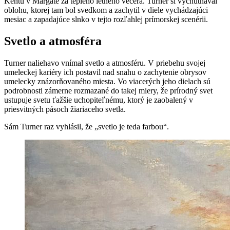
Kentu v Margate za teplého letného večera. Turner si vychutnával
oblohu, ktorej tam bol svedkom a zachytil v diele vychádzajúci
mesiac a zapadajúce slnko v tejto rozľahlej prímorskej scenérii.
Svetlo a atmosféra
Turner naliehavo vnímal svetlo a atmosféru. V priebehu svojej
umeleckej kariéry ich postavil nad snahu o zachytenie obrysov
umelecky znázorňovaného miesta. Vo viacerých jeho dielach sú
podrobnosti zámerne rozmazané do takej miery, že prírodný svet
ustupuje svetu ťažšie uchopiteľnému, ktorý je zaobalený v
priesvitných pásoch žiariaceho svetla.
Sám Turner raz vyhlásil, že „svetlo je teda farbou“.