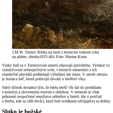
J.M.W. Turner: Búrka na mori s horiacim vrakom (olej
na plátne, zhruba1835-40). Foto: Marian Kuna
Vraky lodí sa v Turnerovom umení objavujú pravidelne. Vynikal vo
vykúzľovaní nebezpečných scén, v ktorých námorníci a ich
zraniteľné plavidlá podliehajú výbušnej sile mora. V strede obrazu
je horiaca loď, ktorú pohlcujú divoké a trieštivé vlny.
Silný účinok dosiahol tým, že bielu triešť vĺn dal do protikladu
s temným a zlovestným morom a oblohou. V temnote je však
prítomné nespočetné množstvo odtieňov a farieb. Ide o pohľad
z brehu, kde sa zišli diváci, ktorí boli svedkami odvíjajúcej sa drámy.
Slnko je božské