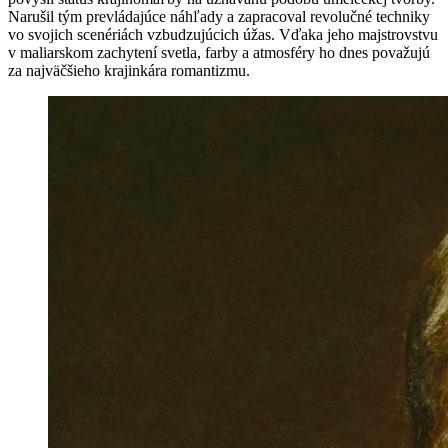
Narušil tým prevládajúce náhľady a zapracoval revolučné techniky
vo svojich scenériách vzbudzujúcich úžas. Vďaka jeho majstrovstvu
v maliarskom zachytení svetla, farby a atmosféry ho dnes považujú
za najväčšieho krajinkára romantizmu.