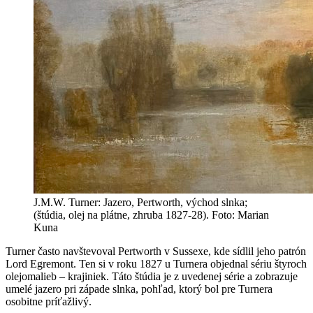
J.M.W. Turner: Jazero, Pertworth, východ slnka;
(štúdia, olej na plátne, zhruba 1827-28). Foto: Marian
Kuna
Turner často navštevoval Pertworth v Sussexe, kde sídlil jeho patrón
Lord Egremont. Ten si v roku 1827 u Turnera objednal sériu štyroch
olejomalieb – krajiniek. Táto štúdia je z uvedenej série a zobrazuje
umelé jazero pri západe slnka, pohľad, ktorý bol pre Turnera
osobitne príťažlivý.