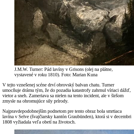
J.M.W. Turner: Pád lavíny v Grisons (olej na plátne,
vystavené v roku 1810). Foto: Marian Kuna
V tejto vznešenej scéne drví obrovský balvan chatu. Turner
umocňuje drámu tým, že do pozadia katastrofy zahrnul víriaci dážď,
vietor a sneh. Zameriava sa nielen na tento incident, ale v širšom
zmysle na ohromujúce sily prírody.
Najpravdepodobnejším podnetom pre tento obraz bola smrtiaca
lavína v Selve (švajčiarsky kantón Graubünden), ktorá si v decembri
1808 vyžiadala veľa obetí na životoch.