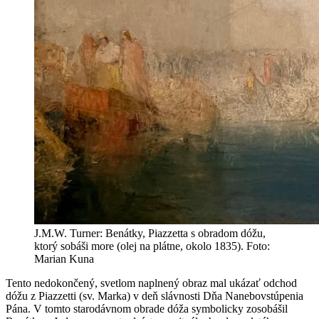
J.M.W. Turner: Benátky, Piazzetta s obradom dóžu,
ktorý sobáši more (olej na plátne, okolo 1835). Foto:
Marian Kuna
Tento nedokončený, svetlom naplnený obraz mal ukázať odchod
dóžu z Piazzetti (sv. Marka) v deň slávnosti Dňa Nanebovstúpenia
Pána. V tomto starodávnom obrade dóža symbolicky zosobášil