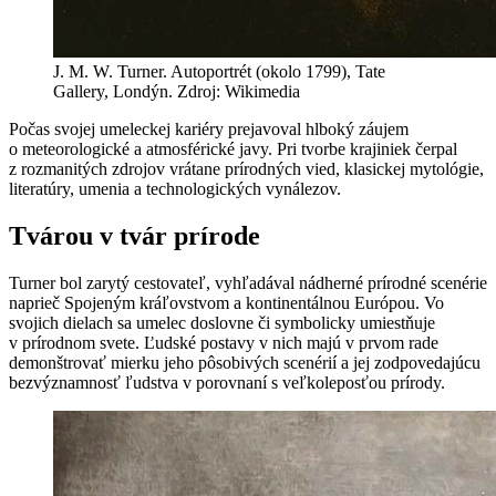
J. M. W. Turner. Autoportrét (okolo 1799), Tate
Gallery, Londýn. Zdroj: Wikimedia
Počas svojej umeleckej kariéry prejavoval hlboký záujem
o meteorologické a atmosférické javy. Pri tvorbe krajiniek čerpal
z rozmanitých zdrojov vrátane prírodných vied, klasickej mytológie,
literatúry, umenia a technologických vynálezov.
Tvárou v tvár prírode
Turner bol zarytý cestovateľ, vyhľadával nádherné prírodné scenérie
naprieč Spojeným kráľovstvom a kontinentálnou Európou. Vo
svojich dielach sa umelec doslovne či symbolicky umiestňuje
v prírodnom svete. Ľudské postavy v nich majú v prvom rade
demonštrovať mierku jeho pôsobivých scenérií a jej zodpovedajúcu
bezvýznamnosť ľudstva v porovnaní s veľkoleposťou prírody.