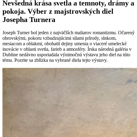
Nevšedná krása svetla a temnoty, drámy a
pokoja. Výber z majstrovských diel
Josepha Turnera
Joseph Turner bol jeden z najväčších maliarov romantizmu. Očarený
obrovskými, pokoru vzbudzujúcimi silami prírody, slnkom,
mesiacom a oblakmi, obohatil dejiny umenia o viaceré umelecké
inovácie v oblasti svetla, farieb a atmosféry. Írska národná galéria v
Dubline nedávno usporiadala výnimočnú výstavu jeho diel na túto
tému. Pozrite sa zblízka na vybrané diela tejto výstavy.