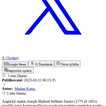
X (Twitter)
Google News
O Štandarde
Téma týždňa
Najnovšie správy
5 min čítania
Publikované:
2023-02-11 06:15:35
|
Autor:
Marian Kuna
,
5 min čítania
Anglický maliar Joseph Mallord William Turner (1775 až 1851)
povýšil status krajinomaľby na uznávanú podobu umeleckej tvorby.