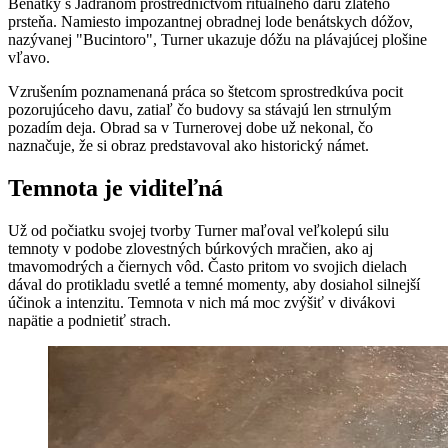
Benátky s Jadranom prostredníctvom rituálneho daru zlatého
prsteňa. Namiesto impozantnej obradnej lode benátskych dóžov,
nazývanej "Bucintoro", Turner ukazuje dóžu na plávajúcej plošine
vľavo.
Vzrušením poznamenaná práca so štetcom sprostredkúva pocit
pozorujúceho davu, zatiaľ čo budovy sa stávajú len strnulým
pozadím deja. Obrad sa v Turnerovej dobe už nekonal, čo
naznačuje, že si obraz predstavoval ako historický námet.
Temnota je viditeľná
Už od počiatku svojej tvorby Turner maľoval veľkolepú silu
temnoty v podobe zlovestných búrkových mračien, ako aj
tmavomodrých a čiernych vôd. Často pritom vo svojich dielach
dával do protikladu svetlé a temné momenty, aby dosiahol silnejší
účinok a intenzitu. Temnota v nich má moc zvýšiť v divákovi
napätie a podnietiť strach.