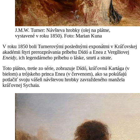
J.M.W. Turner: Návšteva hrobky (olej na plátne,
vystavené v roku 1850). Foto: Marian Kuna
V roku 1850 boli Turnerovými poslednými exponátmi v Kráľovskej
akadémii štyri prerozprávania príbehu Dídó a Enea z Vergíliovej
Eneidy
, ich legendárneho príbehu o láske, smrti a strate.
Toto plátno, tretie zo série, zobrazuje Dídó, kráľovnú Kartága (v
bielom) a trójskeho princa Enea (v červenom), ako sa pokúšajú
potlačiť svoju vášeň návštevou hrobky zavraždeného manžela
kráľovnej Sychaia.