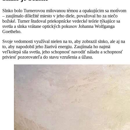
Slnko bolo Turnerovou milovanou témou a opakujúcim sa motívom
– zaujímalo dôležité miesto v jeho diele, považoval ho za niečo
božské. Turner študoval priekopnícke vedecké teórie týkajúce sa
svetla a slnka vrátane optických pokusov Johanna Wolfganga
Goetheho.
Svoje vedomosti využíval nielen na to, aby zobrazil slnko, ale aj na
to, aby napodobil jeho žiarivú energiu. Zaujímala ho najmä
veľkolepá sila svetla, jeho schopnosť navodiť náladu a schopnosť
priviesť pozorovateľa do stavu vzrušenia a úžasu.