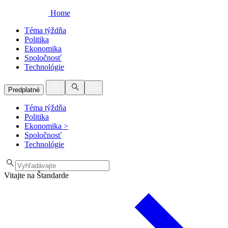
Home
Téma týždňa
Politika
Ekonomika
Spoločnosť
Technológie
Predplatné
Téma týždňa
Politika
Ekonomika
>
Spoločnosť
Technológie
Vitajte na Štandarde