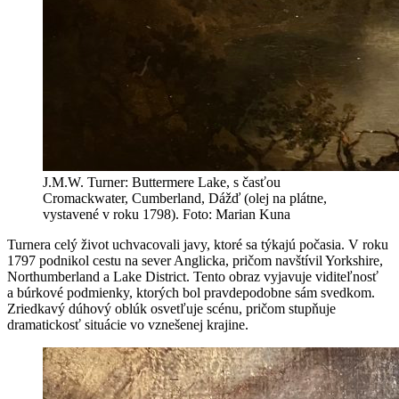
J.M.W. Turner: Buttermere Lake, s časťou
Cromackwater, Cumberland, Dážď (olej na plátne,
vystavené v roku 1798). Foto: Marian Kuna
Turnera celý život uchvacovali javy, ktoré sa týkajú počasia. V roku
1797 podnikol cestu na sever Anglicka, pričom navštívil Yorkshire,
Northumberland a Lake District. Tento obraz vyjavuje viditeľnosť
a búrkové podmienky, ktorých bol pravdepodobne sám svedkom.
Zriedkavý dúhový oblúk osvetľuje scénu, pričom stupňuje
dramatickosť situácie vo vznešenej krajine.