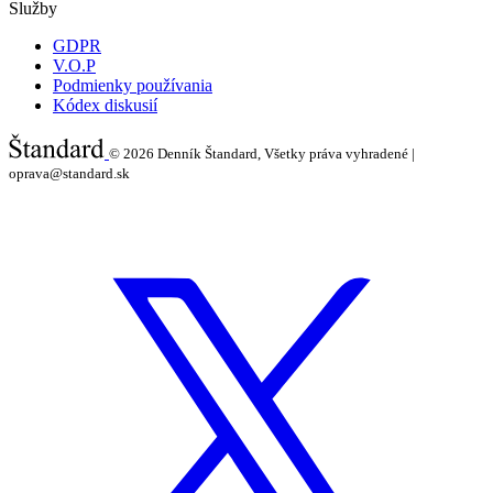
Služby
GDPR
V.O.P
Podmienky používania
Kódex diskusií
© 2026
Denník Štandard, Všetky práva vyhradené |
oprava@standard.sk