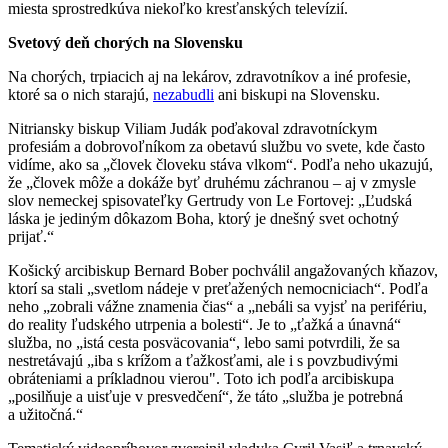
miesta sprostredkúva niekoľko kresťanských televízií.
Svetový deň chorých na Slovensku
Na chorých, trpiacich aj na lekárov, zdravotníkov a iné profesie,
ktoré sa o nich starajú,
nezabudli
ani biskupi na Slovensku.
Nitriansky biskup Viliam Judák poďakoval zdravotníckym
profesiám a dobrovoľníkom za obetavú službu vo svete, kde často
vidíme, ako sa „človek človeku stáva vlkom“. Podľa neho ukazujú,
že „človek môže a dokáže byť druhému záchranou – aj v zmysle
slov nemeckej spisovateľky Gertrudy von Le Fortovej: „Ľudská
láska je jediným dôkazom Boha, ktorý je dnešný svet ochotný
prijať.“
Košický arcibiskup Bernard Bober pochválil angažovaných kňazov,
ktorí sa stali „svetlom nádeje v preťažených nemocniciach“. Podľa
neho „zobrali vážne znamenia čias“ a „nebáli sa vyjsť na perifériu,
do reality ľudského utrpenia a bolesti“. Je to „ťažká a únavná“
služba, no „istá cesta posväcovania“, lebo sami potvrdili, že sa
nestretávajú „iba s krížom a ťažkosťami, ale i s povzbudivými
obráteniami a príkladnou vierou". Toto ich podľa arcibiskupa
„posilňuje a uisťuje v presvedčení“, že táto „služba je potrebná
a užitočná.“