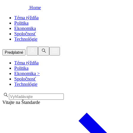
Home
Téma týždňa
Politika
Ekonomika
Spoločnosť
Technológie
Predplatné
Téma týždňa
Politika
Ekonomika
>
Spoločnosť
Technológie
Vitajte na Štandarde