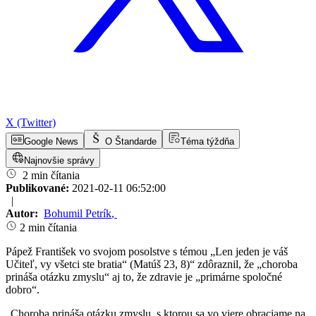
X (Twitter)
Google News
O Štandarde
Téma týždňa
Najnovšie správy
2 min čítania
Publikované:
2021-02-11 06:52:00
|
Autor:
Bohumil Petrík
,
2 min čítania
Pápež František vo svojom posolstve s témou „Len jeden je váš
Učiteľ, vy všetci ste bratia“ (Matúš 23, 8)“ zdôraznil, že „choroba
prináša otázku zmyslu“ aj to, že zdravie je „primárne spoločné
dobro“.
„Choroba prináša otázku zmyslu, s ktorou sa vo viere obraciame na