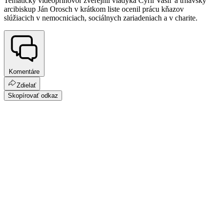
Tematický videopríhovor zverejnil vladyka Cyril Vasiľ a trnavský
arcibiskup Ján Orosch v krátkom liste ocenil prácu kňazov
slúžiacich v nemocniciach, sociálnych zariadeniach a v charite.
Komentáre
Zdielať
Skopírovať odkaz