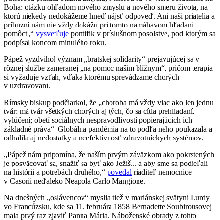
Boha: otázku ohľadom nového zmyslu a nového smeru života, na
ktorú niekedy nedokážeme hneď nájsť odpoveď. Ani naši priatelia a
príbuzní nám nie vždy dokážu pri tomto namáhavom hľadaní
pomôcť,“
vysvetľuje
pontifik v príslušnom posolstve, pod ktorým sa
podpísal koncom minulého roku.
Pápež vyzdvihol význam „bratskej solidarity“ prejavujúcej sa v
rôznej službe zameranej „na pomoc našim blížnym“, pričom terapia
si vyžaduje vzťah, vďaka ktorému sprevádzame chorých
v uzdravovaní.
Rímsky biskup podčiarkol, že „choroba má vždy viac ako len jednu
tvár: má tvár všetkých chorých aj tých, čo sa cítia prehliadaní,
vylúčení; obetí sociálnych nespravodlivostí popierajúcich ich
základné práva“. Globálna pandémia na to podľa neho poukázala a
odhalila aj nedostatky a neefektívnosť zdravotníckych systémov.
„Pápež nám pripomína, že naším prvým záväzkom ako pokrstených
je posväcovať sa, snažiť sa byť ako Ježiš... a aby sme sa podieľali
na histórii a potrebách druhého,“
povedal
riaditeľ nemocnice
v Casorii neďaleko Neapola Carlo Mangione.
Na dnešných „oslávencov“ myslia tiež v mariánskej svätyni Lurdy
vo Francúzsku, kde sa 11. februára 1858 Bernadette Soubirousovej
mala prvý raz zjaviť Panna Mária. Náboženské obrady z tohto