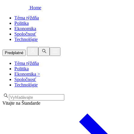
Home
Téma týždňa
Politika
Ekonomika
Spoločnosť
Technológie
Predplatné
Téma týždňa
Politika
Ekonomika
>
Spoločnosť
Technológie
Vitajte na Štandarde