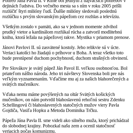
Pohreb Jána Pavla II. v Ríme bol jedným z najväčších pohrebov v
dejinách ľudstva. Do večného mesta sa s ním v roku 2005 prišli
rozlúčiť štyri milióny ľudí. Ďalšie milióny sledovali poslednú
rozlúčku s prvým slovanským pápežom cez rozhlas a televíziu.
Všetkým zostalo v pamäti, ako sa v jednom momente zdvihol
prudký vietor a kardinálom rozfúkal rúcha a zatvoril modlitebnú
knihu, ktorá ležala na pápežovej rakve. Mystika v priamom prenose.
Jánovi Pavlovi II. sú zasvätené kostoly. Jeho relikvie sú v úcte.
Veriaci katolíci ho žiadajú o príhovor u Boha. A teraz všetko toto
bude prestúpené duchom pochybností, duchom strašných obvinení.
Pre Slovákov je svätý pápež Ján Pavol II. veľkou osobnosťou. Bol
priateľom nášho národa. Jeho tri návštevy Slovenska boli pre nás
veľkým vyznamenaním. Vďačíme mu aj za našich blahorečených a
svätých mučeníkov.
Vďaka nemu máme povýšených na oltár Svätých košických
mučeníkov, on nám potvrdil blahoslavenú rehoľnú sestru Zdenku
Schellingovú či blahoslavených statočných mužov viery Pavla
Gojdiča, Vasiľa Hopku a Metoda Dominika Trčku.
Pápeža Jána Pavla II. sme videli ako silného muža, ktorý prichádzal
do slobodnej krajiny. Pobozkal našu zem a ocenil statočnosť
veriacich počas komunizmu.