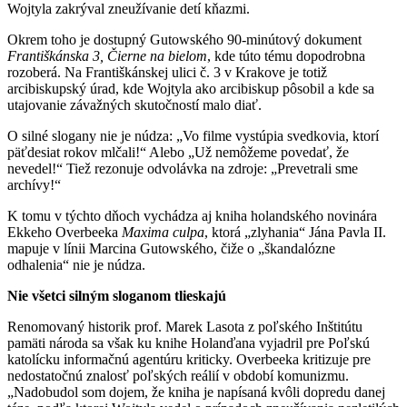
Wojtyla zakrýval zneužívanie detí kňazmi.
Okrem toho je dostupný Gutowského 90-minútový dokument
Františkánska 3, Čierne na bielom
, kde túto tému dopodrobna
rozoberá. Na Františkánskej ulici č. 3 v Krakove je totiž
arcibiskupský úrad, kde Wojtyla ako arcibiskup pôsobil a kde sa
utajovanie závažných skutočností malo diať.
O silné slogany nie je núdza: „Vo filme vystúpia svedkovia, ktorí
päťdesiat rokov mlčali!“ Alebo „Už nemôžeme povedať, že
nevedel!“ Tiež rezonuje odvolávka na zdroje: „Prevetrali sme
archívy!“
K tomu v týchto dňoch vychádza aj kniha holandského novinára
Ekkeho Overbeeka
Maxima culpa
, ktorá „zlyhania“ Jána Pavla II.
mapuje v línii Marcina Gutowského, čiže o „škandalózne
odhalenia“ nie je núdza.
Nie všetci
silným sloganom
tlieskajú
Renomovaný historik prof. Marek Lasota z poľského Inštitútu
pamäti národa sa však ku knihe Holanďana vyjadril pre Poľskú
katolícku informačnú agentúru kriticky. Overbeeka kritizuje pre
nedostatočnú znalosť poľských reálií v období komunizmu.
„Nadobudol som dojem, že kniha je napísaná kvôli dopredu danej