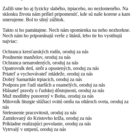
Zažili sme ho aj fyzicky slabého, trpiaceho, no nezlomeného. Na
sklonku života nám prišiel pripomenúť, kde sú naše korene a kam
smerujeme. Bol to silný zážitok.
Takto si ho pamätajme. Nech nám spomienka na neho nezhorkne.
Nech nám ho pripomínajú verše z litánií, lebo tie ho vystihujú
najviac:
Ochranca kresťanských rodín, oroduj za nás
Posilnenie manželov, oroduj za nás
Ochranca nenarodených, oroduj za nás
Opatrovník detí, sirôt a opustených, oroduj za nás
Priateľ a vychovávateľ mládeže, oroduj za nás
Dobrý Samaritán trpiacich, oroduj za nás
Podpora pre ľudí starších a osamelých, oroduj za nás
Hlásateľ pravdy o ľudskej dôstojnosti, oroduj za nás
Muž modlitby ponorený v Bohu, oroduj za nás
Milovník liturgie slúžiaci svätú omšu na oltároch sveta, oroduj za
nás
Stelesnenie pracovitosti, oroduj za nás
Zamilovaný do Kristovho kríža, oroduj za nás
Príkladne realizujúci povolanie, oroduj za nás
Vytrvalý v utrpení, oroduj za nás