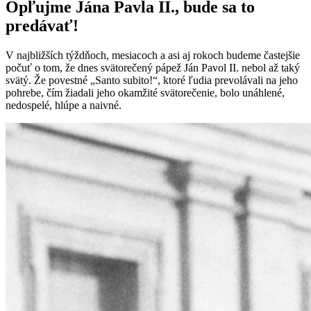
Opľujme Jána Pavla II., bude sa to
predávať!
V najbližších týždňoch, mesiacoch a asi aj rokoch budeme častejšie
počuť o tom, že dnes svätorečený pápež Ján Pavol II. nebol až taký
svätý. Že povestné „Santo subito!“, ktoré ľudia prevolávali na jeho
pohrebe, čím žiadali jeho okamžité svätorečenie, bolo unáhlené,
nedospelé, hlúpe a naivné.