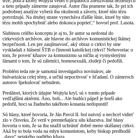
téze, podľa ktorej Wojtyla vedel o prípadoch zneužívania nezletilých
a tieto prípady zámerne zatajoval. Autor číta pramene tak, že pri ich
podrobnej analýze vyberá iba okolnosti a závery, ktoré túto tézu
potvrdzujú. Na druhej strane vynecháva ďalšie línie, ktoré by túto
tézu mohli spochybniť alebo dokonca poprieť,“ hovorí prof. Lasota.
Slabinou celého konceptu je aj to, že autor sa nedostal do
cirkevných archívov, ale hlavne do archívov komunistickej štátnej
bezpečnosti. Len pre zaujímavosť, aký obraz o cirkvi by sme
vyskladali z hlásení ŠTB o činnosti katolíckej cirkvi? Nehovoriac o
tom, že povesť kňazov za komunizmu sa ničila aj vymyslenými
fámami o tom, že sú záletníci, homosexuáli, zlodeji či pedofili.
Problém teda nie je samotná investigatíva novinárov, ale
bulvarizácia celej témy, a určitá nepoctivosť v hľadaní. O zámeroch
autorov špekulovať nebudem.
Predátori, ktorých údajne Wojtyla kryl, sú v tomto prípade
vedľajšími aktérmi. Áno, boli... Ale budúci pápež je horší ako
pedofil, hoci sa žiadneho takéhoto konania nedopustil!
Sú hlasy, ktoré hovoria, že Ján Pavol II. bol naivný a nechcel vidieť
zlo v človeku. Že veril v premieňajúcu silu kňazstva. Iné hlasy
hovoria o tom, že sa iba snažil uchrániť dobré meno skúšanej cirkvi.
Aká by to bola voda na mlyn komunistom, keby biskup predhodil
„davu“ nejakého padlého kňaza.