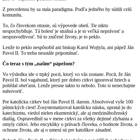
Z precedensu by sa stala paradigma. Podľa jedného by súdili celú
komunitu.
To, čo človekom otrasie, sú výpovede obetí. Tie nikto
nespochybňuje. Tá bolesť je strašná a je to veľká neprávosť a
nespravodlivosť. Sú to zničené životy, je to peklo.
Lenže to peklo nespôsobil ani biskup Karol Wojtyla, ani pápež Ján
Pavol II. To treba neustále pripomínať.
Čo teraz s tým „naším“ pápežom?
Vo výsledku ide o trpký pocit, ktorý vo vás zostane. Pocit, že Ján
Pavol II. bol vagabund, ktorý pre dobro cirkvi ignoroval hriech a
pohŕdal obeťami. Lenže presne takto to nebolo. Toto si nenechajme
nahovoriť.
Pre katolícku cirkev bol Ján Pavol II. darom. Absolvoval vyše 100
pútnických ciest! Zosystematizoval katolícku náuku, upratal ju do
katechizmu, viedol nielen ekumenický, ale aj medzináboženský
dialóg. Ospravedlnil sa v mene cirkvi za všetky dejinné zlyhania a
omyly cirkvi. Jeho encykliky o právach človeka, o hodnote života, o
ochrane života, ale aj o umení sú pre katolíkov zásadné.