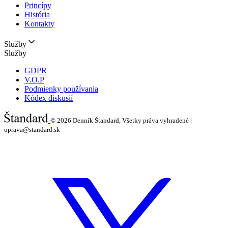
Princípy
História
Kontakty
Služby
Služby
GDPR
V.O.P
Podmienky používania
Kódex diskusií
© 2026
Denník Štandard, Všetky práva vyhradené |
oprava@standard.sk