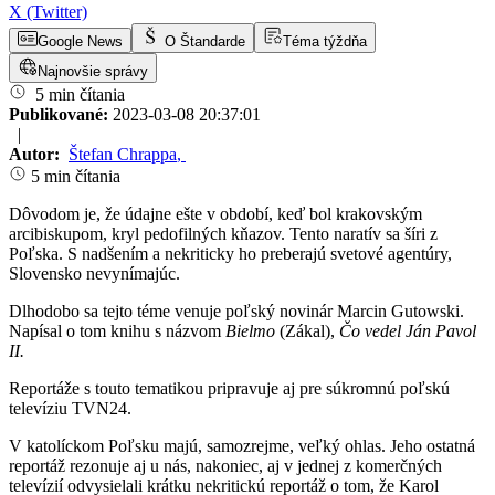
X (Twitter)
Google News
O Štandarde
Téma týždňa
Najnovšie správy
5 min čítania
Publikované:
2023-03-08 20:37:01
|
Autor:
Štefan Chrappa
,
5 min čítania
Dôvodom je, že údajne ešte v období, keď bol krakovským
arcibiskupom, kryl pedofilných kňazov. Tento naratív sa šíri z
Poľska. S nadšením a nekriticky ho preberajú svetové agentúry,
Slovensko nevynímajúc.
Dlhodobo sa tejto téme venuje poľský novinár Marcin Gutowski.
Napísal o tom knihu s názvom
Bielmo
(Zákal),
Čo vedel Ján Pavol
II.
Reportáže s touto tematikou pripravuje aj pre súkromnú poľskú
televíziu TVN24.
V katolíckom Poľsku majú, samozrejme, veľký ohlas. Jeho ostatná
reportáž rezonuje aj u nás, nakoniec, aj v jednej z komerčných
televízií odvysielali krátku nekritickú reportáž o tom, že Karol