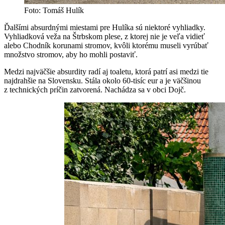
Foto: Tomáš Hulík
Ďalšími absurdnými miestami pre Hulíka sú niektoré vyhliadky.
Vyhliadková veža na Štrbskom plese, z ktorej nie je veľa vidieť
alebo Chodník korunami stromov, kvôli ktorému museli vyrúbať
množstvo stromov, aby ho mohli postaviť.
Medzi najväčšie absurdity radí aj toaletu, ktorá patrí asi medzi tie
najdrahšie na Slovensku. Stála okolo 60-tisíc eur a je väčšinou
z technických príčin zatvorená. Nachádza sa v obci Dojč.