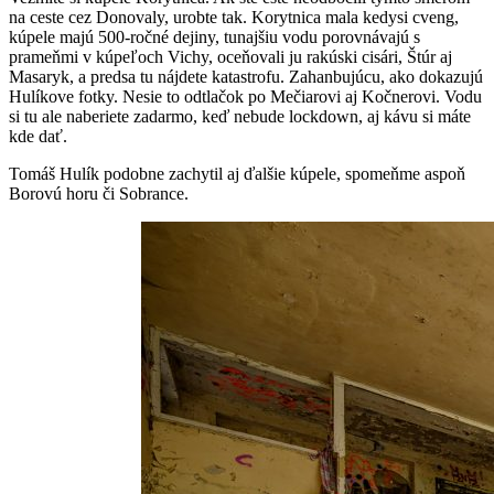
na ceste cez Donovaly, urobte tak. Korytnica mala kedysi cveng,
kúpele majú 500-ročné dejiny, tunajšiu vodu porovnávajú s
prameňmi v kúpeľoch Vichy, oceňovali ju rakúski cisári, Štúr aj
Masaryk, a predsa tu nájdete katastrofu. Zahanbujúcu, ako dokazujú
Hulíkove fotky. Nesie to odtlačok po Mečiarovi aj Kočnerovi. Vodu
si tu ale naberiete zadarmo, keď nebude lockdown, aj kávu si máte
kde dať.
Tomáš Hulík podobne zachytil aj ďalšie kúpele, spomeňme aspoň
Borovú horu či Sobrance.