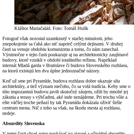
Kláštor Mariačalád. Foto: Tomáš Hulík
Fotograf však nezostal uzamknutý v staršej minulosti, jeho
znepokojenie sa ťahá ako niť naprieč celými dejinami. V druhej
časti sa venuje obdobiu komunizmu a tomu, čo nám zanechal.
Výnimočne v tejto časti poukazuje aj na architektonicky zaujímavé
budovy, ktoré vznikli v období totalitného režimu. Napríklad
internát Mladá garda v Bratislave či budova Slovenského rozhlasu,
na ktorú existujú len dva úplne jednoznačné názory.
Keď už sme pri Pyramíde, budova rozhlasu dobre ukazuje silu
architektúry, a tiež význam niečoho, čo sa volá tradícia. Keby sme o
túto impozantnú budovu javili skutočný záujem, ožili by mnohé jej
zákutia a terasy s výhľadmi, aké inde nenájdeme. Pri trochu vôle a
ešte väčšej troche peňazí by tak Pyramída dokázala oživiť širšie
centrum mesta. Nič z toho sa však, na škodu mesta aj rozhlasu,
nedeje.
Absurdity Slovenska
V tretej časti chcel autor poukázať na zjavné a očividné absurdity.