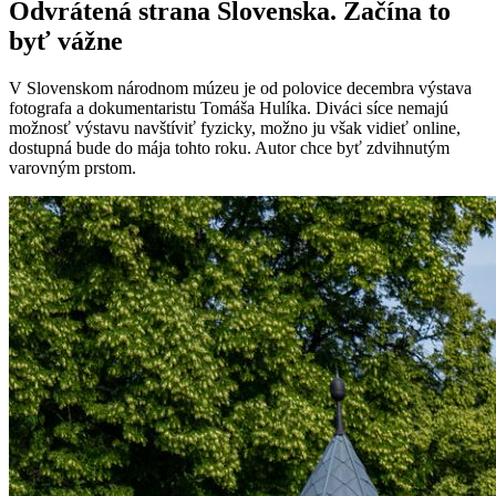
Odvrátená strana Slovenska. Začína to
byť vážne
V Slovenskom národnom múzeu je od polovice decembra výstava
fotografa a dokumentaristu Tomáša Hulíka. Diváci síce nemajú
možnosť výstavu navštíviť fyzicky, možno ju však vidieť online,
dostupná bude do mája tohto roku. Autor chce byť zdvihnutým
varovným prstom.