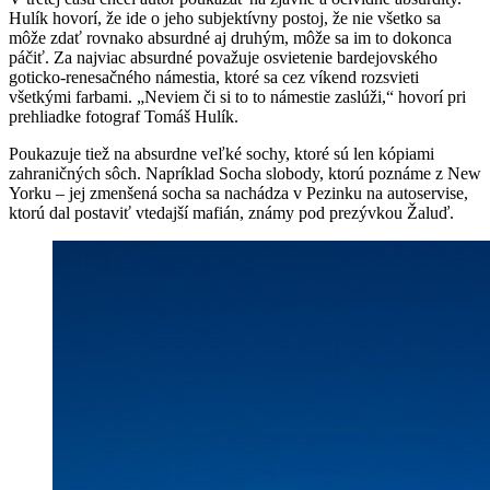
Hulík hovorí, že ide o jeho subjektívny postoj, že nie všetko sa
môže zdať rovnako absurdné aj druhým, môže sa im to dokonca
páčiť. Za najviac absurdné považuje osvietenie bardejovského
goticko-renesačného námestia, ktoré sa cez víkend rozsvieti
všetkými farbami. „Neviem či si to to námestie zaslúži,“ hovorí pri
prehliadke fotograf Tomáš Hulík.
Poukazuje tiež na absurdne veľké sochy, ktoré sú len kópiami
zahraničných sôch. Napríklad Socha slobody, ktorú poznáme z New
Yorku – jej zmenšená socha sa nachádza v Pezinku na autoservise,
ktorú dal postaviť vtedajší mafián, známy pod prezývkou Žaluď.