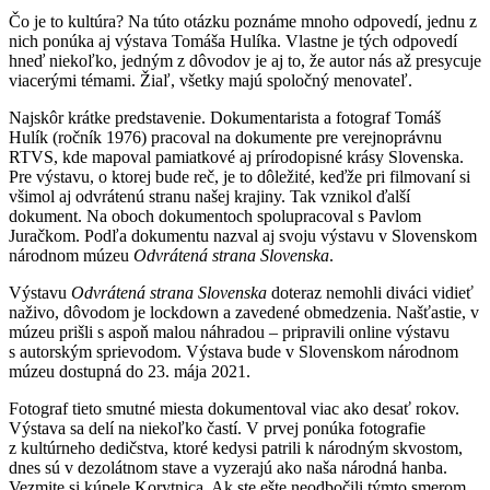
Čo je to kultúra? Na túto otázku poznáme mnoho odpovedí, jednu z
nich ponúka aj výstava Tomáša Hulíka. Vlastne je tých odpovedí
hneď niekoľko, jedným z dôvodov je aj to, že autor nás až presycuje
viacerými témami. Žiaľ, všetky majú spoločný menovateľ.
Najskôr krátke predstavenie. Dokumentarista a fotograf Tomáš
Hulík (ročník 1976) pracoval na dokumente pre verejnoprávnu
RTVS, kde mapoval pamiatkové aj prírodopisné krásy Slovenska.
Pre výstavu, o ktorej bude reč, je to dôležité, keďže pri filmovaní si
všimol aj odvrátenú stranu našej krajiny. Tak vznikol ďalší
dokument. Na oboch dokumentoch spolupracoval s Pavlom
Juračkom. Podľa dokumentu nazval aj svoju výstavu v Slovenskom
národnom múzeu
Odvrátená strana Slovenska
.
Výstavu
Odvrátená strana Slovenska
doteraz nemohli diváci vidieť
naživo, dôvodom je lockdown a zavedené obmedzenia. Našťastie, v
múzeu prišli s aspoň malou náhradou – pripravili online výstavu
s autorským sprievodom. Výstava bude v Slovenskom národnom
múzeu dostupná do 23. mája 2021.
Fotograf tieto smutné miesta dokumentoval viac ako desať rokov.
Výstava sa delí na niekoľko častí. V prvej ponúka fotografie
z kultúrneho dedičstva, ktoré kedysi patrili k národným skvostom,
dnes sú v dezolátnom stave a vyzerajú ako naša národná hanba.
Vezmite si kúpele Korytnica. Ak ste ešte neodbočili týmto smerom