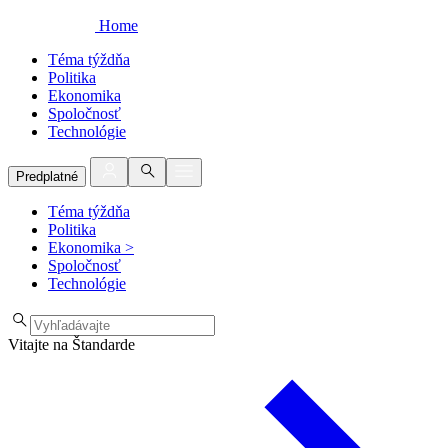
Home
Téma týždňa
Politika
Ekonomika
Spoločnosť
Technológie
Predplatné
Téma týždňa
Politika
Ekonomika
>
Spoločnosť
Technológie
Vitajte na Štandarde