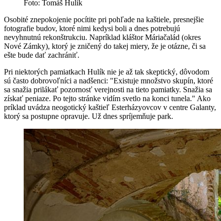
Foto: Tomáš Hulík
Osobité znepokojenie pocítite pri pohľade na kaštiele, presnejšie
fotografie budov, ktoré nimi kedysi boli a dnes potrebujú
nevyhnutnú rekonštrukciu. Napríklad kláštor Máriačalád (okres
Nové Zámky), ktorý je zničený do takej miery, že je otázne, či sa
ešte bude dať zachrániť.
Pri niektorých pamiatkach Hulík nie je až tak skeptický, dôvodom
sú často dobrovoľníci a nadšenci: "Existuje množstvo skupín, ktoré
sa snažia prilákať pozornosť verejnosti na tieto pamiatky. Snažia sa
získať peniaze. Po tejto stránke vidím svetlo na konci tunela." Ako
príklad uvádza neogotický kaštieľ Esterházyovcov v centre Galanty,
ktorý sa postupne opravuje. Už dnes spríjemňuje park.