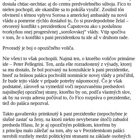
dostala chtiac-nechtiac aj do centra predvolebného súboja. Fico to
nielen pochopil, ale okamžite sa to pokúša využiť. Zosilnil tón
obvinení s témou vplyvu Sorosa a americkej ambasády na novú
vládu a pomerne rýchlo dosiahol to, čo si pravdepodobne želal –
otvorený konflikt s prezidentkou Čaputovou ako s poslušnou
tvorkyňou onej progresívnej „sorošovskej“ vlády. Vtip spočíva
v tom, že o konflikt s pani prezidentkou tu ide až v druhom rade.
Prvoradý je boj o opozičného voliča.
Nie všetci to však pochopili. Najmä ten, o ktorého voličov primárne
ide – Peter Pellegrini. Ten, azda ešte rozradostený z výsady, ktorej
sa mu dostalo, že bol pozvaný na konzultácie k pani prezidentke,
hneď za bránou paláca pochválil nominácie novej vlády a prisľúbil,
že bude tejto vláde v prípade potreby nápomocný. Čo je však
podstatné, zároveň sa vymedzil voči nepozvanému predsedovi
najsilnejšej opozičnej strany, ktorého by on, podľa vlastných slov,
ak by na svoju adresu počúval to, čo Fico rozpráva o prezidentke,
tiež do paláca nepozval.
Takto gavaliersky primknutý k pani prezidentke (nepochybne je
slušné zastať sa ženy, na ktorú niekto nevyberane útočí) zabudol
predseda Hlasu, že je aj opozičným politikom, ktorému by
z princípu malo záležať na tom, aby sa v Prezidentskom paláci
nerobili rozdiely medzi politickými stranami na základe osobných