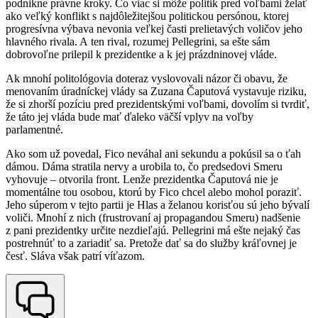
podnikne právne kroky. Čo viac si môže politik pred voľbami želať
ako veľký konflikt s najdôležitejšou politickou persónou, ktorej
progresívna výbava nevonia veľkej časti prelietavých voličov jeho
hlavného rivala. A ten rival, rozumej Pellegrini, sa ešte sám
dobrovoľne prilepil k prezidentke a k jej prázdninovej vláde.
Ak mnohí politológovia doteraz vyslovovali názor či obavu, že
menovaním úradníckej vlády sa Zuzana Čaputová vystavuje riziku,
že si zhorší pozíciu pred prezidentskými voľbami, dovolím si tvrdiť,
že táto jej vláda bude mať ďaleko väčší vplyv na voľby
parlamentné.
Ako som už povedal, Fico neváhal ani sekundu a pokúsil sa o ťah
dámou. Dáma stratila nervy a urobila to, čo predsedovi Smeru
vyhovuje – otvorila front. Lenže prezidentka Čaputová nie je
momentálne tou osobou, ktorú by Fico chcel alebo mohol poraziť.
Jeho súperom v tejto partii je Hlas a želanou korisťou sú jeho bývalí
voliči. Mnohí z nich (frustrovaní aj propagandou Smeru) nadšenie
z pani prezidentky určite nezdieľajú. Pellegrini má ešte nejaký čas
postrehnúť to a zariadiť sa. Pretože dať sa do služby kráľovnej je
česť. Sláva však patrí víťazom.