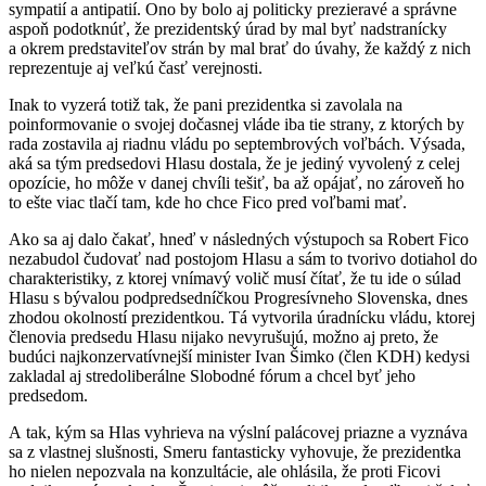
sympatií a antipatií. Ono by bolo aj politicky prezieravé a správne
aspoň podotknúť, že prezidentský úrad by mal byť nadstranícky
a okrem predstaviteľov strán by mal brať do úvahy, že každý z nich
reprezentuje aj veľkú časť verejnosti.
Inak to vyzerá totiž tak, že pani prezidentka si zavolala na
poinformovanie o svojej dočasnej vláde iba tie strany, z ktorých by
rada zostavila aj riadnu vládu po septembrových voľbách. Výsada,
aká sa tým predsedovi Hlasu dostala, že je jediný vyvolený z celej
opozície, ho môže v danej chvíli tešiť, ba až opájať, no zároveň ho
to ešte viac tlačí tam, kde ho chce Fico pred voľbami mať.
Ako sa aj dalo čakať, hneď v následných výstupoch sa Robert Fico
nezabudol čudovať nad postojom Hlasu a sám to tvorivo dotiahol do
charakteristiky, z ktorej vnímavý volič musí čítať, že tu ide o súlad
Hlasu s bývalou podpredsedníčkou Progresívneho Slovenska, dnes
zhodou okolností prezidentkou. Tá vytvorila úradnícku vládu, ktorej
členovia predsedu Hlasu nijako nevyrušujú, možno aj preto, že
budúci najkonzervatívnejší minister Ivan Šimko (člen KDH) kedysi
zakladal aj stredoliberálne Slobodné fórum a chcel byť jeho
predsedom.
A tak, kým sa Hlas vyhrieva na výslní palácovej priazne a vyznáva
sa z vlastnej slušnosti, Smeru fantasticky vyhovuje, že prezidentka
ho nielen nepozvala na konzultácie, ale ohlásila, že proti Ficovi