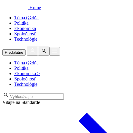
Home
Téma týždňa
Politika
Ekonomika
Spoločnosť
Technológie
Predplatné
Téma týždňa
Politika
Ekonomika
>
Spoločnosť
Technológie
Vitajte na Štandarde