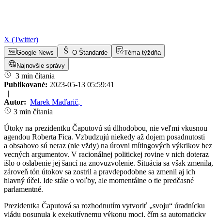
X (Twitter)
Google News
O Štandarde
Téma týždňa
Najnovšie správy
3 min čítania
Publikované:
2023-05-13 05:59:41
|
Autor:
Marek Maďarič
,
3 min čítania
Útoky na prezidentku Čaputovú sú dlhodobou, nie veľmi vkusnou
agendou Roberta Fica. Vzbudzujú niekedy až dojem posadnutosti
a obsahovo sú neraz (nie vždy) na úrovni mítingových výkrikov bez
vecných argumentov. V racionálnej politickej rovine v nich doteraz
išlo o oslabenie jej šancí na znovuzvolenie. Situácia sa však zmenila,
zároveň tón útokov sa zostril a pravdepodobne sa zmenil aj ich
hlavný účel. Ide stále o voľby, ale momentálne o tie predčasné
parlamentné.
Prezidentka Čaputová sa rozhodnutím vytvoriť „svoju“ úradnícku
vládu posunula k exekutívnemu výkonu moci, čím sa automaticky