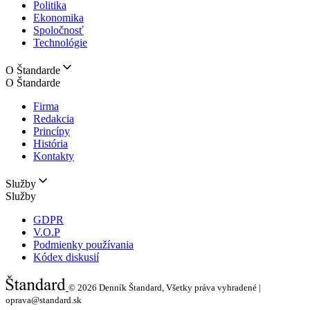
Politika
Ekonomika
Spoločnosť
Technológie
O Štandarde
O Štandarde
Firma
Redakcia
Princípy
História
Kontakty
Služby
Služby
GDPR
V.O.P
Podmienky používania
Kódex diskusií
© 2026
Denník Štandard, Všetky práva vyhradené |
oprava@standard.sk