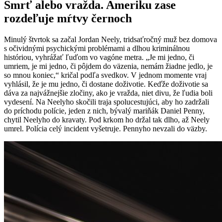
Smrť alebo vražda. Ameriku zase
rozdeľuje mŕtvy černoch
Minulý štvrtok sa začal Jordan Neely, tridsaťročný muž bez domova
s očividnými psychickými problémami a dlhou kriminálnou
históriou, vyhrážať ľuďom vo vagóne metra. „Je mi jedno, či
umriem, je mi jedno, či pôjdem do väzenia, nemám žiadne jedlo, je
so mnou koniec,“ kričal podľa svedkov. V jednom momente vraj
vyhlásil, že je mu jedno, či dostane doživotie. Keďže doživotie sa
dáva za najvážnejšie zločiny, ako je vražda, niet divu, že ľudia boli
vydesení. Na Neelyho skočili traja spolucestujúci, aby ho zadržali
do príchodu polície, jeden z nich, bývalý mariňák Daniel Penny,
chytil Neelyho do kravaty. Pod krkom ho držal tak dlho, až Neely
umrel. Polícia celý incident vyšetruje. Pennyho nevzali do väzby.