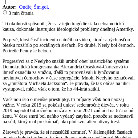
|
Autor:
Ondřej Šmigol
,
3 min čítania
Tri okolnosti spôsobili, že sa z tejto tragédie stala celoamerická
kauza, dokonale ilustrujúca ideologické problémy dnešnej Ameriky.
Po prvé, ktosi časť incidentu natočil na video, ktoré sa rýchlosťou
blesku rozšírilo po sociálnych sieťach. Po druhé, Neely bol černoch.
Po tretie Penny je beloch.
Progresívci sa z Neelyho snažili urobiť obeť rasistického systému.
Demokratická kongresmanka Alexandria Ocasiová-Cortezová to
ihneď označila za vraždu, ďalší to prirovnávali k lynčovaniu
nevinných černochov v čase segregácie. Mnohí Neelyho označovali
za „imitátora Michaela Jacksona“. Je pravda, že tak občas na ulici
vystupoval, mlčia však o tom, že ho 44-krát zatkli.
Väčšinou išlo o menšie priestupky, tri prípady však boli naozaj
vážne. V roku 2015 sa pokúsil uniesť sedemročné dievča, v roku
2019 napadol 64-ročného muža a v roku 2021 zaútočil na 67-ročnú
ženu. V čase smrti bol naňho vydaný zatykač, pretože sa nedostavil
na súd, ktorý mal preskúmať, ako plní svoj alternatívny trest.
Zároveň je pravda, že si nezaslúžil zomrieť. V šialenejších častiach
pravice koluje tvrdenie, že áno. Penny zrejme neplánoval Neelyho