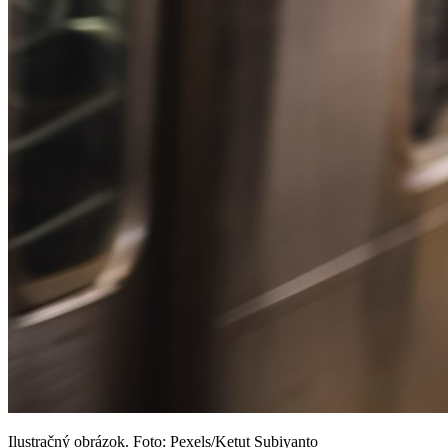
Ilustračný obrázok. Foto: Pexels/Ketut Subiyanto