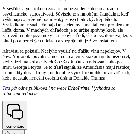
V šesťdesiatych rokoch začalo hnutie za deinštitucionalizáciu
psychiatrickej starostlivosti. Súviselo to s mnohými škandálmi, keď
vyšli najavo príšerné podmienky v psychiatrických špitáloch.
Výsledkom je snaha čo najviac pacientov s mentálnymi problémami
liečiť doma. V mnohých ohľadoch je to určite správny krok, ale
zároveň mnoho psychicky narušených ľudí, často bez domova, teraz
blúdi po amerických uliciach a znepríjemňuje život ostatným.
Aktivisti sa pokúsili Neelyho využiť na ďalšiu vlnu nepokojov. V
New Yorku okupovali stanice metra a len zázrakom nikto nezomrel,
keď vliezli na koľaje. Nedošlo však k nárastu rabovania ako po
smrti Georga Floyda. Je to ďalší signál, že Američania majú rastúcej
kriminality dosť. To by mohli dobre využiť republikáni vo voľbách,
keby neustále neriešili osobnú drámu Donalda Trumpa.
Text
pôvodne publikovali na webe EchoPrime. Vychádza so
súhlasom redakcie.
Komentáre