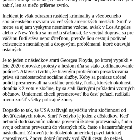
zabiť, len sa niečo príšerne zvrtlo.
Incident je však odrazom rastúcej kriminality a všeobecného
spoločenského rozvratu vo veľkých amerických mestách. Smrť v
metre sa aj tam vyskytne nesmierne vzácne, avšak v Los Angeles
alebo v New Yorku sa množia sťažnosti, že verejná doprava sa pre
väčšinu ľudí stáva nepoužiteľnou, pretože ňou cestujú podivné
existencie s mentálnymi a drogovými problémami, ktoré otravujú
ostatných.
Je to jeden z následkov smrti Georgea Floyda, po ktorej vypukli v
lete 2020 obrovské protesty a heslom dňa sa stalo „odfinancovanie
polície“. Aktivisti tvrdili, že hlavným problémom presadzovania
práva sú nedostatočné sociálne služby. Keby sa peniaze určené
polícii presmerovali na sociálne projekty, ľudia, ktorých okolnosti
donútia k životu v zločine, by sa stali žiarivými príkladmi vzorných
občanov. Umiernení chceli presmerovať iba časť peňazí, radikáli
rovno zrušiť všetky policajné zbory.
Dopadlo to tak, že USA zažívajú najväčšiu vlnu zločinnosti od
deväťdesiatych rokov. Smrť Neelyho je jeden z dôsledkov. Keď
nebudú dodržiavaním zákona poverení školení profesionáli, ľudia
svoju ochranu prevezmú do vlastných rúk, často s katastrofálnymi
následkami. Zároveň je to dôsledok americkej psychiatrickej
starostlivosti. Znovu dobré úmysly vydláždili cestu do pekiel.