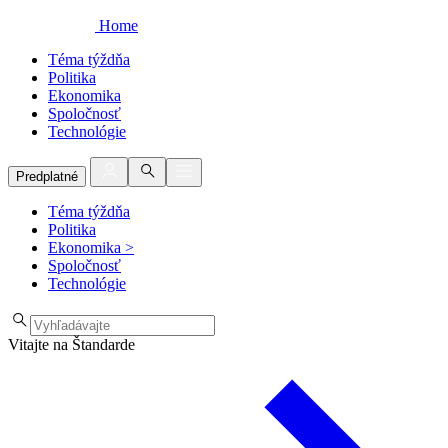
Home
Téma týždňa
Politika
Ekonomika
Spoločnosť
Technológie
Predplatné
Téma týždňa
Politika
Ekonomika
>
Spoločnosť
Technológie
Vitajte na Štandarde