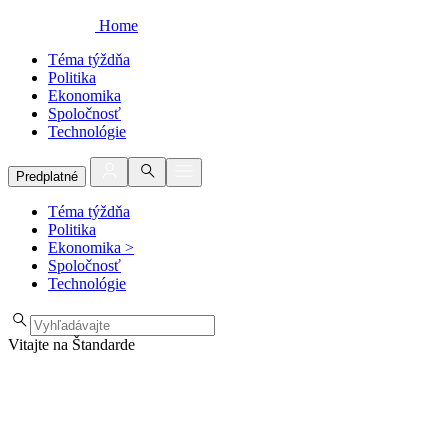
Home
Téma týždňa
Politika
Ekonomika
Spoločnosť
Technológie
Predplatné
Téma týždňa
Politika
Ekonomika
>
Spoločnosť
Technológie
Vitajte na Štandarde