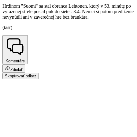
Hrdinom "Suomi" sa stal obranca Lehtonen, ktorý v 53. minúte po
vyrazenej strele poslal puk do siete - 3:4. Nemci si potom predĺženie
nevynútili ani v záverečnej hre bez brankára.
(tasr)
Komentáre
Zdielať
Skopírovať odkaz