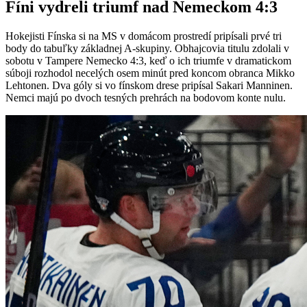
Fíni vydreli triumf nad Nemeckom 4:3
Hokejisti Fínska si na MS v domácom prostredí pripísali prvé tri
body do tabuľky základnej A-skupiny. Obhajcovia titulu zdolali v
sobotu v Tampere Nemecko 4:3, keď o ich triumfe v dramatickom
súboji rozhodol necelých osem minút pred koncom obranca Mikko
Lehtonen. Dva góly si vo fínskom drese pripísal Sakari Manninen.
Nemci majú po dvoch tesných prehrách na bodovom konte nulu.