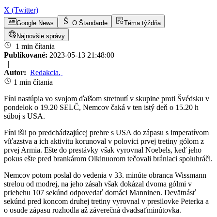
X (Twitter)
Google News
O Štandarde
Téma týždňa
Najnovšie správy
1 min čítania
Publikované:
2023-05-13 21:48:00
|
Autor:
Redakcia
,
1 min čítania
Fíni nastúpia vo svojom ďalšom stretnutí v skupine proti Švédsku v
pondelok o 19.20 SELČ, Nemcov čaká v ten istý deň o 15.20 h
súboj s USA.
Fíni išli po predchádzajúcej prehre s USA do zápasu s imperatívom
víťazstva a ich aktivitu korunoval v polovici prvej tretiny gólom z
prvej Armia. Ešte do prestávky však vyrovnal Noebels, keď jeho
pokus ešte pred brankárom Olkinuorom tečovali brániaci spoluhráči.
Nemcov potom poslal do vedenia v 33. minúte obranca Wissmann
strelou od modrej, na jeho zásah však dokázal dvoma gólmi v
priebehu 107 sekúnd odpovedať domáci Manninen. Devätnásť
sekúnd pred koncom druhej tretiny vyrovnal v presilovke Peterka a
o osude zápasu rozhodla až záverečná dvadsaťminútovka.