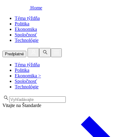
Home
Téma týždňa
Politika
Ekonomika
Spoločnosť
Technológie
Predplatné
Téma týždňa
Politika
Ekonomika
>
Spoločnosť
Technológie
Vitajte na Štandarde