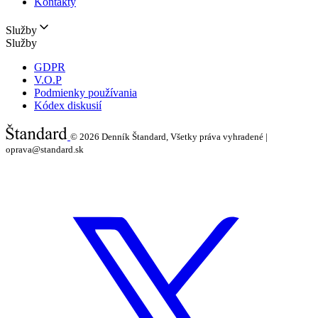
Kontakty
Služby
Služby
GDPR
V.O.P
Podmienky používania
Kódex diskusií
© 2026
Denník Štandard, Všetky práva vyhradené |
oprava@standard.sk