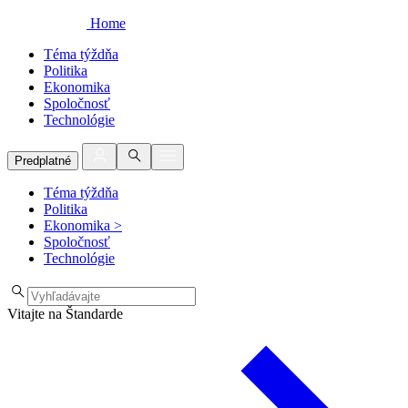
Home
Téma týždňa
Politika
Ekonomika
Spoločnosť
Technológie
Predplatné
Téma týždňa
Politika
Ekonomika
>
Spoločnosť
Technológie
Vitajte na Štandarde