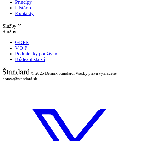
Princípy
História
Kontakty
Služby
Služby
GDPR
V.O.P
Podmienky používania
Kódex diskusií
© 2026
Denník Štandard, Všetky práva vyhradené |
oprava@standard.sk