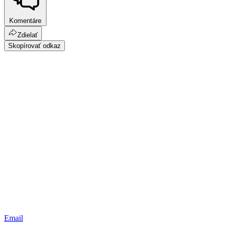
Komentáre
Zdielať
Skopírovať odkaz
Email