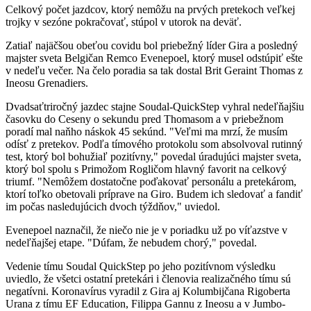
Celkový počet jazdcov, ktorý nemôžu na prvých pretekoch veľkej
trojky v sezóne pokračovať, stúpol v utorok na deväť.
Zatiaľ najäčšou obeťou covidu bol priebežný líder Gira a posledný
majster sveta Belgičan Remco Evenepoel, ktorý musel odstúpiť ešte
v nedeľu večer. Na čelo poradia sa tak dostal Brit Geraint Thomas z
Ineosu Grenadiers.
Dvadsaťtriročný jazdec stajne Soudal-QuickStep vyhral nedeľňajšiu
časovku do Ceseny o sekundu pred Thomasom a v priebežnom
poradí mal naňho náskok 45 sekúnd. "Veľmi ma mrzí, že musím
odísť z pretekov. Podľa tímového protokolu som absolvoval rutinný
test, ktorý bol bohužiaľ pozitívny," povedal úradujúci majster sveta,
ktorý bol spolu s Primožom Rogličom hlavný favorit na celkový
triumf. "Nemôžem dostatočne poďakovať personálu a pretekárom,
ktorí toľko obetovali príprave na Giro. Budem ich sledovať a fandiť
im počas nasledujúcich dvoch týždňov," uviedol.
Evenepoel naznačil, že niečo nie je v poriadku už po víťazstve v
nedeľňajšej etape. "Dúfam, že nebudem chorý," povedal.
Vedenie tímu Soudal QuickStep po jeho pozitívnom výsledku
uviedlo, že všetci ostatní pretekári i členovia realizačného tímu sú
negatívni. Koronavírus vyradil z Gira aj Kolumbijčana Rigoberta
Urana z tímu EF Education, Filippa Gannu z Ineosu a v Jumbo-