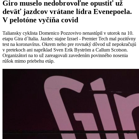
Giro muselo nedobrovoľne opustiť už
deväť jazdcov vrátane lídra Evenepoela.
V pelotóne vyčíňa covid
Taliansky cyklista Domenico Pozzovivo nenastúpil v utorok na 10.
etapu Gira d´Italia. Jazdec stajne Izrael - Premier Tech mal pozitívny
test na koronavírus. Okrem neho pre rovnaký dôvod už nepokračujú
v pretekoch ani napríklad Sven Erik Byström a Callum Scotson.
Organizátori na to už zareagovali zavedením povinného nosenia
rúšok mimo priebehu etáp.