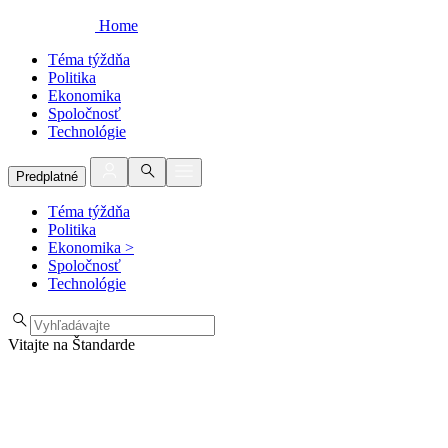
Home
Téma týždňa
Politika
Ekonomika
Spoločnosť
Technológie
Predplatné
Téma týždňa
Politika
Ekonomika
>
Spoločnosť
Technológie
Vitajte na Štandarde