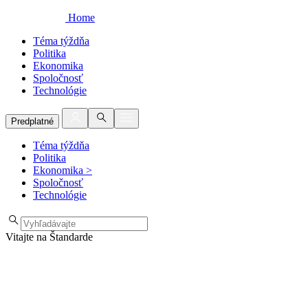
Home
Téma týždňa
Politika
Ekonomika
Spoločnosť
Technológie
Predplatné
Téma týždňa
Politika
Ekonomika
>
Spoločnosť
Technológie
Vitajte na Štandarde