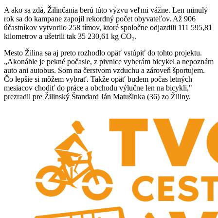
A ako sa zdá, Žilinčania berú túto výzvu veľmi vážne. Len minulý
rok sa do kampane zapojil rekordný počet obyvateľov. Až 906
účastníkov vytvorilo 258 tímov, ktoré spoločne odjazdili 111 595,81
kilometrov a ušetrili tak 35 230,61 kg CO₂.
Mesto Žilina sa aj preto rozhodlo opäť vstúpiť do tohto projektu.
„Akonáhle je pekné počasie, z pivnice vyberám bicykel a nepoznám
auto ani autobus. Som na čerstvom vzduchu a zároveň športujem.
Čo lepšie si môžem vybrať. Takže opäť budem počas letných
mesiacov chodiť do práce a obchodu výlučne len na bicykli,"
prezradil pre Žilinský Štandard Ján Matušinka (36) zo Žiliny.