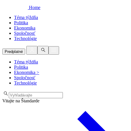
Home
Téma týždňa
Politika
Ekonomika
Spoločnosť
Technológie
Predplatné
Téma týždňa
Politika
Ekonomika
>
Spoločnosť
Technológie
Vitajte na Štandarde