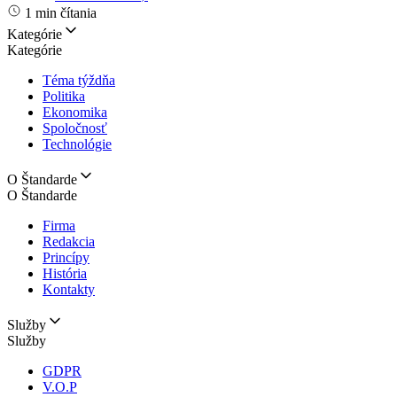
1 min čítania
Kategórie
Kategórie
Téma týždňa
Politika
Ekonomika
Spoločnosť
Technológie
O Štandarde
O Štandarde
Firma
Redakcia
Princípy
História
Kontakty
Služby
Služby
GDPR
V.O.P